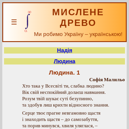
МИСЛЕНЕ
ДРЕВО
☰
Ми робимо Україну – українською!
Надія
Людина
Людина. 1
Софія Малильо
Хто така у Всесвіті ти, слабка людино?
Вік свій неспокійний долаєш навмання.
Розум твій шукає суті безупинно,
та здобув лиш крихти відносного знання.
Серце твоє прагне невгамовно щастя
і знаходить щастя – до самозабуття,
та порив минувся, хвиля уляглася, –