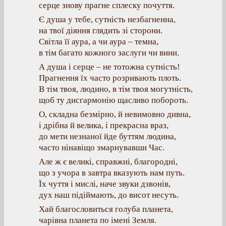
серце знову прагне сплеску почуття.
Є душа у тебе, сутність незбагненна,
на твої діяння глядить зі сторони.
Світла її аура, а чи аура – темна,
в тім багато кожного заслуги чи вини.
А душа і серце – не тотожна сутність!
Прагнення їх часто розривають плоть.
В тім твоя, людино, в тім твоя могутність,
щоб ту дисгармонію щасливо побороть.
О, складна безмірно, й невимовно дивна,
і дрібна й велика, і прекрасна враз,
до мети незнаної йде буттям людина,
часто нінавіщо змарнувавши Час.
Але ж є великі, справжні, благородні,
що з учора в завтра вказують нам путь.
Їх чуття і мислі, наче звуки дзвонів,
дух наш підіймають, до висот несуть.
Хай благословиться голуба планета,
чарівна планета по імені Земля.