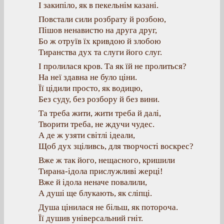
І закипіло, як в пекельнім казані.
Повстали сили розбрату й розбою,
Пішов ненавистю на друга друг,
Бо ж отруїв їх кривдою й злобою
Тиранства дух та слуги його слуг.
І пролилася кров. Та як їй не пролиться?
На неї здавна не було ціни.
Її цідили просто, як водицю,
Без суду, без розбору й без вини.
Та треба жити, жити треба й далі,
Творити треба, не ждучи чудес.
А де ж узяти світлі ідеали,
Щоб дух зціливсь, для творчості воскрес?
Вже ж так його, нещасного, кришили
Тирана-ідола прислужливі жерці!
Вже й ідола неначе повалили,
А душі ще блукають, як сліпці.
Душа цінилася не більш, як потороча.
Її душив універсальний гніт.