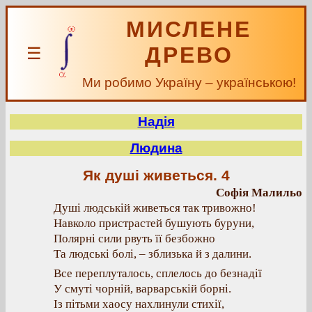
МИСЛЕНЕ
ДРЕВО
☰
Ми робимо Україну – українською!
Надія
Людина
Як душі живеться. 4
Софія Малильо
Душі людській живеться так тривожно!
Навколо пристрастей бушують буруни,
Полярні сили рвуть її безбожно
Та людські болі, – зблизька й з далини.
Все переплуталось, сплелось до безнадії
У смуті чорній, варварській борні.
Із пітьми хаосу нахлинули стихії,