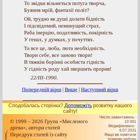
То звідки візьметься потуга творча,
Буяння мрій, фантазії політ?
Ой, трудно як душі долати бідність
І підсвідомий, неминущий страх,
Раба інерцію, податливість, покірність
У генах, у думках, у почуттях.
Та все це, люба, люта необхідність.
Твори себе, все заново твори!
В тяжкім борінні особиста гідність
У гідність роду хай звершить прорив!
22/III-1990.
Попередній вірш
|
Вище
|
Наступний вірш
Сподобалась сторінка?
Допоможіть
розвитку нашого
сайту!
Число завантажень :
© 1999 – 2026 Група «Мисленого
10 091
Модифіковано :
древа», автори статей
6.07.2011
Передрук статей із сайту
Якщо ви помітили
помилку набору