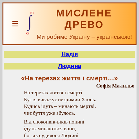
МИСЛЕНЕ
ДРЕВО
☰
Ми робимо Україну – українською!
Надія
Людина
«На терезах життя і смерті…»
Софія Малильо
На терезах життя і смерті
Буття виважує незримий Хтось.
Кудись ідуть – минають мертві,
чиє буття уже збулось.
Від споконвік-віків понині
ідуть-минаються вони,
бо так судилося Людині