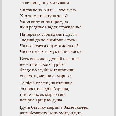
за непрощенну мить вини.
Чи так воно, чи ні, – хто знає?
Хто зніме тяготу питань?
Чи за вину вона страждає,
чи й родиться задля страждань?
На терезах страждань і щастя
Людині долю відміряє Хтось.
Чи по заслугах щастя дасться?
Чи по гріхах їй мук прийшлось?
Весь вік вона в душі й на спині
несе тягар своїх турбот,
бреде по згубнім трясовинні
спокус щоденних і марнот.
То пісні прагне, як пташина,
то просить в долі бариша,
і гине так, як марно гине
невірна Грицева душа.
Ідуть без ліку мертві в Задзеркалля,
живі безвпину їм на зміну йдуть.