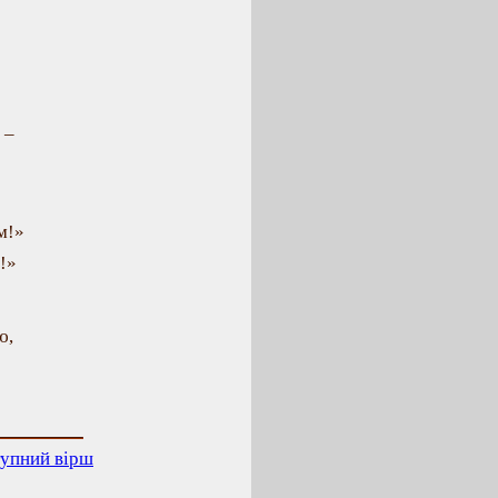
 –
м!»
!»
ю,
упний вірш