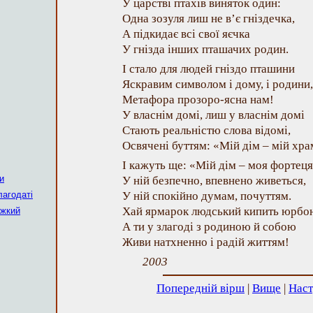
У царстві птахів виняток один:
Одна зозуля лиш не в’є гніздечка,
А підкидає всі свої яєчка
У гнізда інших пташачих родин.
І стало для людей гніздо пташини
Яскравим символом і дому, і родини,
Метафора прозоро-ясна нам!
У власнім домі, лиш у власнім домі
Стають реальністю слова відомі,
Освячені буттям: «Мій дім – мій хра
І кажуть ще: «Мій дім – моя фортеця
и
У ній безпечно, впевнено живеться,
лагодаті
У ній спокійно думам, почуттям.
Хай ярмарок людський кипить юрбо
яжкий
А ти у злагоді з родиною й собою
Живи натхненно і радій життям!
2003
Попередній вірш
|
Вище
|
Наст