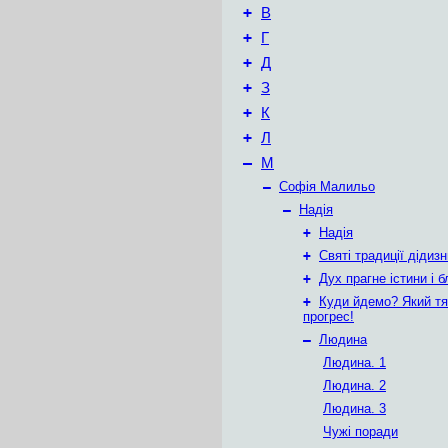
+
В
+
Г
+
Д
+
З
+
К
+
Л
–
М
–
Софія Малильо
–
Надія
+
Надія
+
Святі традиції дідизн
+
Дух прагне істини і б
+
Куди йдемо? Який т
прогрес!
–
Людина
Людина. 1
Людина. 2
Людина. 3
Чужі поради