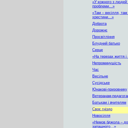
«У кожного з людей 
проблеми…»
«Там – весілля, там
хрестини…»
Доброта
Дорожнє
Просвітління
Блудний батько
Серце
«На терезах життя і
Непроминущість
Час
Весільне
Сусідське
Юнакові-призовнику
Ветеранам-педагог
Батькам і вчителям
Своє гніздо
Новосілля
«Немов бджола – до
запашного…»