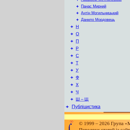
+
Панас Мирний
+
Антін Могильницький
+
Данило Мордовець
+
Н
+
О
+
П
+
Р
+
С
+
Т
+
У
+
Ф
+
Х
+
Ч
+
Ш – Щ
+
Публіцистика
© 1999 – 2026 Група «М
Передрук статей із сай