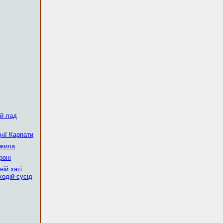
ий лад
нії Карпати
ужила
роні
ній хаті
ходій-сусід