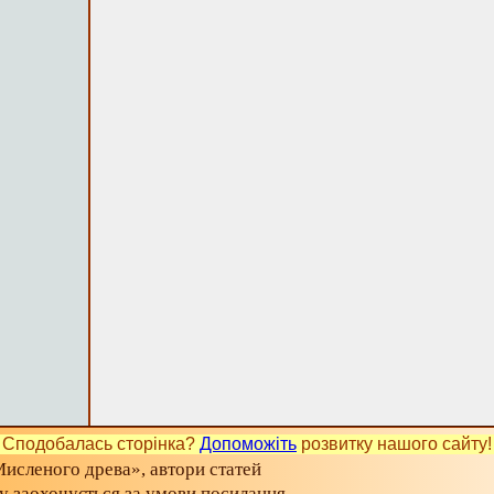
Сподобалась сторінка?
Допоможіть
розвитку нашого сайту!
исленого древа», автори статей
ту заохочується за умови посилання