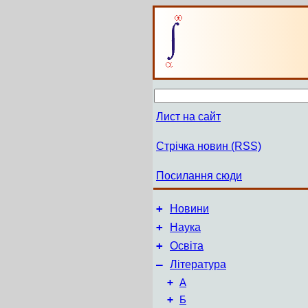
Лист на сайт
Стрічка новин (RSS)
Посилання сюди
+
Новини
+
Наука
+
Освіта
–
Література
+
А
+
Б