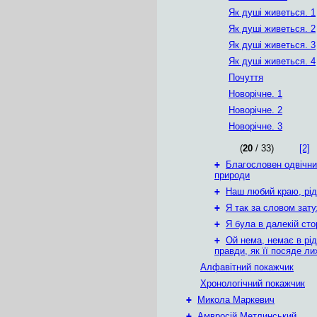
Як душі живеться. 1
Як душі живеться. 2
Як душі живеться. 3
Як душі живеться. 4
Почуття
Новорічне. 1
Новорічне. 2
Новорічне. 3
(
20
/ 33)
[2]
+
Благословен одвічн
природи
+
Наш любий краю, рід
+
Я так за словом зат
+
Я була в далекій сто
+
Ой нема, немає в рід
правди, як її посяде ли
Алфавітний покажчик
Хронологічний покажчик
+
Микола Маркевич
+
Амвросій Метлинський