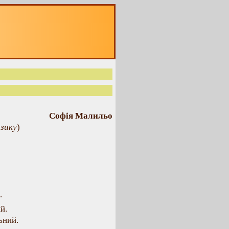
Софія Малильо
озику
)
.
й.
ьний.