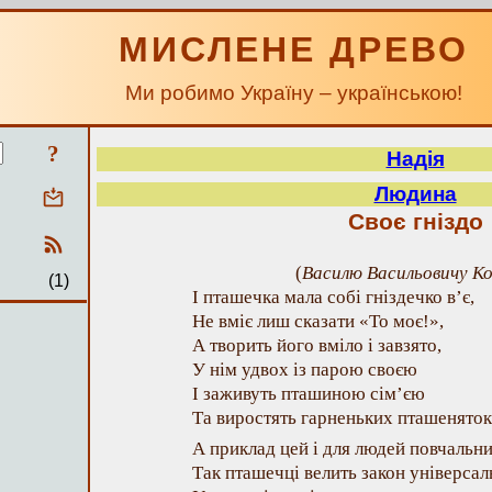
МИСЛЕНЕ ДРЕВО
Ми робимо Україну – українською!
?
Надія
Людина
Своє гніздо
(
Василю Васильовичу К
(1)
І пташечка мала собі гніздечко в’є,
Не вміє лиш сказати «То моє!»,
А творить його вміло і завзято,
У нім удвох із парою своєю
І заживуть пташиною сім’єю
Та виростять гарненьких пташеняток
А приклад цей і для людей повчальни
Так пташечці велить закон універсал