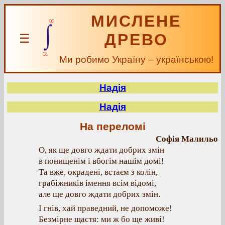
МИСЛЕНЕ
ДРЕВО
☰
Ми робимо Україну – українською!
Надія
Надія
На переломі
Софія Малильо
О, як ще довго ждати добрих змін
в понищенім і вбогім нашім домі!
Та вже, окрадені, встаєм з колін,
грабіжників імення всім відомі,
але ще довго ждати добрих змін.
І гнів, хай праведний, не допоможе!
Безмірне щастя: ми ж бо ще живі!