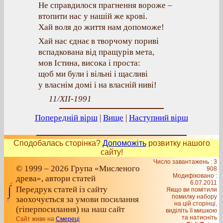
Не справдилося прагнення вороже –
втопити нас у нашій же крові.
Хай воля до життя нам допоможе!
Хай нас єднає в творчому пориві
вспадкована від пращурів мета,
мов Істина, висока і проста:
щоб ми були і вільні і щасливі
у власнім домі і на власній ниві!
11/XII-1991
Попередній вірш
|
Вище
|
Наступний вірш
Сподобалась сторінка?
Допоможіть
розвитку нашого
сайту!
Число завантажень : 3
© 1999 – 2026 Група «Мисленого
908
Модифіковано :
древа», автори статей
6.07.2011
Передрук статей із сайту
Якщо ви помітили
помилку набору
заохочується за умови посилання
на цiй сторiнцi,
(гіперпосилання) на наш сайт
видiлiть її мишкою
та натисніть
Сайт живе на
Смереці