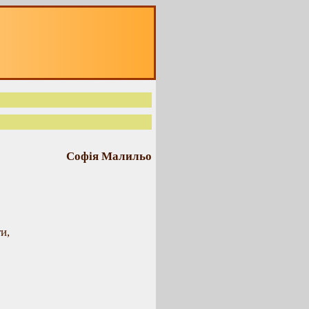
Софія Малильо
и,