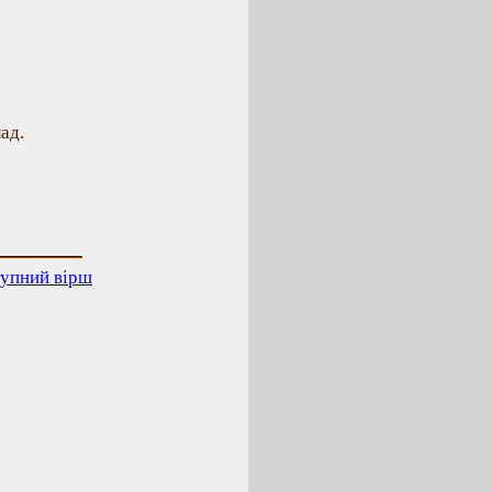
ад.
упний вірш