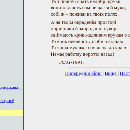
Та з півночі ячать недобрі круки,
вони жадають нам нещастя й муки,
собі ж – поживи на твоїх полях.
А на твоїм окраденім просторі
опричники й запроданці суворі
здіймають крик жадливим крукам в л
То крик ненависті, злоби й відчаю.
Та чаша мук вже сповнена до краю.
Немає рабству вороття назад!
30/XI-1991.
Попередній вірш
|
Вище
|
Наст
та держава…
з туги й