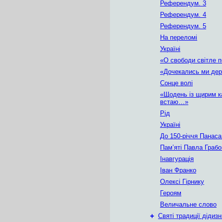
Референдум. 3
Референдум. 4
Референдум. 5
На переломі
Україні
«О свободи світле 
«Дочекались ми де
Сонце волі
«Щодень із щирим к
встаю…»
Рід
Україні
До 150-річчя Панас
Пам’яті Павла Грабо
Інавгурація
Іван Франко
Олексі Гірнику
Героям
Величальне слово
+
Святі традиції дідизн