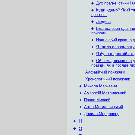
+
Дух прагне істини і б
+
Куди йдемо? Який т
прогрес!
+
Людина
+
Благословен одвічн
природи
+
Наш любий краю, рід
+
Я так за словом зат
+
Я була в далекій сто
+
Ой нема, немає в рід
правди, як її посяде ли
Алфавітний покажчик
Хронологічний покажчик
+
Микола Маркевич
+
Амвросій Метлинський
+
Панас Мирний
+
Антін Могильницький
+
Данило Мордовець
+
Н
+
О