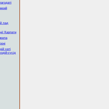
лагодаті
яжкий
ий лад
нії Карпати
ужила
роні
ній хаті
ходій-сусід