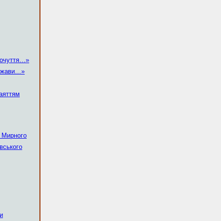
почуття…»
ржави…»
аяттям
а Мирного
вського
и