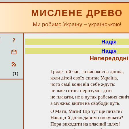
МИСЛЕНЕ ДРЕВО
Ми робимо Україну – українською!
?
Надія
Надія
Напередодні
Гряде той час, та високосна днина,
(1)
коли дітей своїх спитає Україна,
чого самі вони від себе ждуть:
чи вже готові нерозумні діти
не плакати, не в путах рабських скніт
а мужньо вийти на свободи путь.
О Мати, Мати! Що тут ще питати?
Навіщо й долю даром спокушати?
Пора виходити на власний шлях!