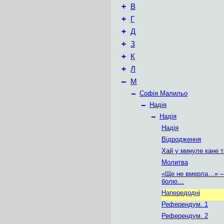
+
В
+
Г
+
Д
+
З
+
К
+
Л
–
М
–
Софія Малильо
–
Надія
–
Надія
Надія
Відродження
Хай у минуле кане 
Молитва
«Ще не вмерла…» – 
болю…
Напередодні
Референдум. 1
Референдум. 2