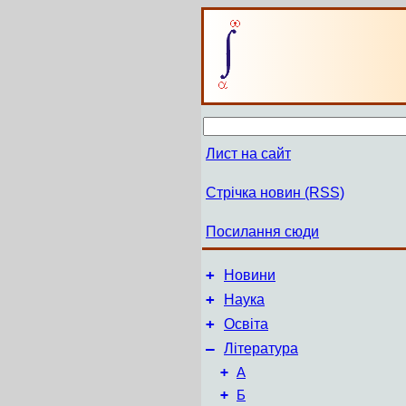
Лист на сайт
Стрічка новин (RSS)
Посилання сюди
+
Новини
+
Наука
+
Освіта
–
Література
+
А
+
Б