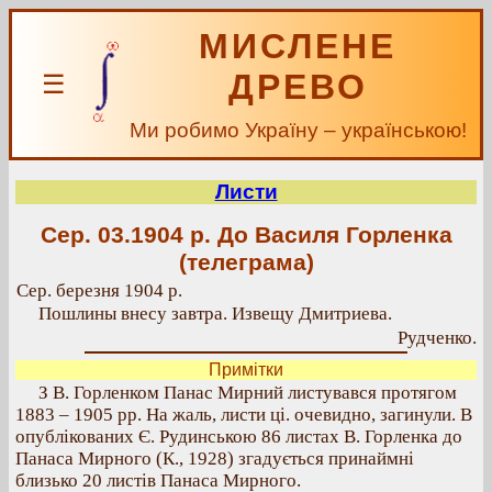
МИСЛЕНЕ
ДРЕВО
☰
Ми робимо Україну – українською!
Листи
Сер. 03.1904 р.
До Василя Горленка
(телеграма)
Сер. березня 1904 р.
Пошлины внесу завтра. Извещу Дмитриева.
Рудченко.
Примітки
З В. Горленком Панас Мирний листувався протягом
1883 – 1905 рр. На жаль, листи ці. очевидно, загинули. В
опублікованих Є. Рудинською 86 листах В. Горленка до
Панаса Мирного (К., 1928) згадується принаймні
близько 20 листів Панаса Мирного.