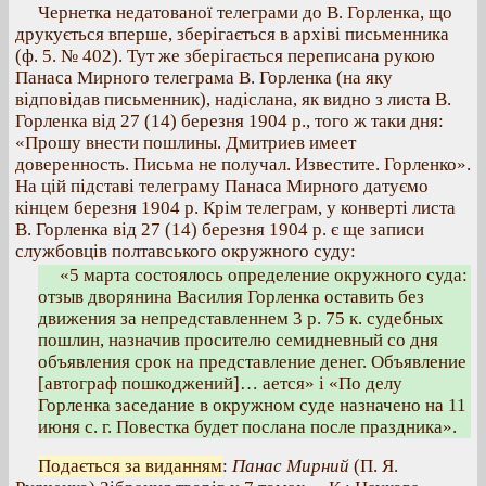
Чернетка недатованої телеграми до В. Горленка, що
друкується вперше, зберігається в архіві письменника
(ф. 5. № 402). Тут же зберігається переписана рукою
Панаса Мирного телеграма В. Горленка (на яку
відповідав письменник), надіслана, як видно з листа В.
Горленка від 27 (14) березня 1904 р., того ж таки дня:
«Прошу внести пошлины. Дмитриев имеет
доверенность. Письма не получал. Известите. Горленко».
На цій підставі телеграму Панаса Мирного датуємо
кінцем березня 1904 р. Крім телеграм, у конверті листа
В. Горленка від 27 (14) березня 1904 р. є ще записи
службовців полтавського окружного суду:
«5 марта состоялось определение окружного суда:
отзыв дворянина Василия Горленка оставить без
движения за непредставленнем 3 р. 75 к. судебных
пошлин, назначив просителю семидневный со дня
объявления срок на представление денег. Объявление
[автограф пошкоджений]… ается» і «По делу
Горленка заседание в окружном суде назначено на 11
июня с. г. Повестка будет послана после праздника».
Подається за виданням
:
Панас Мирний
(П. Я.