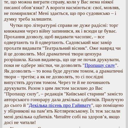
те, що можна виграти справу, коли у Вас нема ніякої
писаної обов’язки? А вороги насміються: свої, мовляв,
не помирилися! Мені здається, що про судовисько – і
думку треба залишити.
Чутки про літературні справи не дуже радісні: торг
книжками через війну запинився, як і всюди це буває.
Прохання дозволу, щоб видавати часопис, – все
одвертають та й одвертають. Садовський має замір
прохати видавати "Театральний вісник". Оже навряд чи
й це дозволять. Мої драматичні твори цензура
розрішила. Казав видавець, що ще не почав друкувати,
поки не одбере звістки, чи дозволять "
Пропащу силу
".
Як дозволять – то вона буде другим томом, а драматичні
твори – третім; а як не дозволять, то сі послідні
випустять другим томом. Через те й не починають
друкувати. Разом з цим листом засилаю до Вас
"Пропащу силу", – редакція "Київської старини" замісто
авторського гонорару дала декілька одбитків. Прилучую
до сього й "
Декілька пісень про Гайявату
", що поміщено
у збірникові на пам’ять Котляревському. Їх теж заслали
мені декілька одбитків. Читайте собі на здоров’я, якщо
досі не читали!