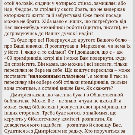
отой чоловік, сидячи у чотирьох стінах, замишляє; або
йди, Федоре, та стріляй у свого брата, що не видержав
каторжного життя та й забунтував! Оже такої посади
можна не брати. Хіба мало є інших, що потребують від
Вас якої-небудь механічної роботи (щитати, писати), не
дотримуючись до Ваших думок і надій?
Та буде про це! Повернуся до другого Вашого болю –
про Ваші книжки. Я розпитував д. Маркевича, чи нема їх
у його, і, якщо є, то скільки? От і довідався, що є – аж
400 примірників, котрі він і може Вам повернути, куди
Ви сповістите. Він казав, що можна і всі вислати, тільки
пересилки не бере на себе. Що коштує пересилка – може
поставити "
наложенным платежом
", а можна й так: за
пересилку він одбере собі стільки примірників, скільки
вона стоятиме, а останні вишле Вам. Як скажете?
Дмитрієв казав, що частина була і в Общественной
библиотеке. Може, й є – не знаю, я туди не вхожий; а
може, склад бібліотеки і розпустив свої примірники по
інших сторонах. Треба буде когось з знайомих, що
керують у бібліотечному комітеті, розпитати. Як
доведеться кого надибати – розпитаю й сповіщу Вас.
Судитися ж з Дмитрієвим не раджу. Хто поручиться за