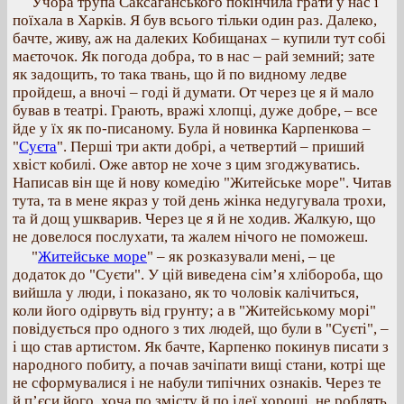
Учора трупа Саксаганського покінчила грати у нас і
поїхала в Харків. Я був всього тільки один раз. Далеко,
бачте, живу, аж на далеких Кобищанах – купили тут собі
маєточок. Як погода добра, то в нас – рай земний; зате
як задощить, то така твань, що й по видному ледве
пройдеш, а вночі – годі й думати. От через це я й мало
бував в театрі. Грають, вражі хлопці, дуже добре, – все
йде у їх як по-писаному. Була й новинка Карпенкова –
"
Суєта
". Перші три акти добрі, а четвертий – приший
хвіст кобилі. Оже автор не хоче з цим згоджуватись.
Написав він ще й нову комедію "Житейське море". Читав
тута, та в мене якраз у той день жінка недугувала трохи,
та й дощ ушкварив. Через це я й не ходив. Жалкую, що
не довелося послухати, та жалем нічого не поможеш.
"
Житейське море
" – як розказували мені, – це
додаток до "Суєти". У цій виведена сім’я хлібороба, що
вийшла у люди, і показано, як то чоловік калічиться,
коли його одірвуть від грунту; а в "Житейському морі"
повідується про одного з тих людей, що були в "Суєті", –
і що став артистом. Як бачте, Карпенко покинув писати з
народного побиту, а почав зачіпати вищі стани, котрі ще
не сформувалися і не набули типічних ознаків. Через те
й п’єси його, хоча по змісту й по ідеї хороші, не роблять