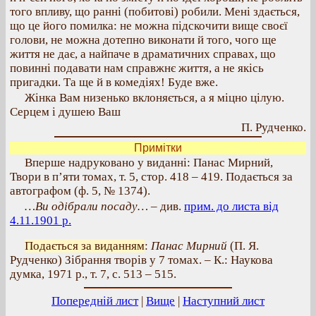
того впливу, що ранні (побитові) робили. Мені здається,
що це його помилка: не можна підскочити вище своєї
голови, не можна дотепно виконати й того, чого ще
життя не дає, а найпаче в драматичних справах, що
повинні подавати нам справжнє життя, а не якісь
пригадки. Та ще й в комедіях! Буде вже.
Жінка Вам низенько вклоняється, а я міцно цілую.
Серцем і душею Ваш
П. Рудченко.
Примітки
Вперше надруковано у виданні: Панас Мирний,
Твори в п’яти томах, т. 5, стор. 418 – 419. Подається за
автографом (ф. 5, № 1374).
…Ви одібрали посаду…
– див.
прим. до листа від
4.11.1901 р.
Подається за виданням
:
Панас Мирний
(П. Я.
Рудченко) Зібрання творів у 7 томах. – К.: Наукова
думка, 1971 р., т. 7, с. 513 – 515.
Попередній лист
|
Вище
|
Наступний лист