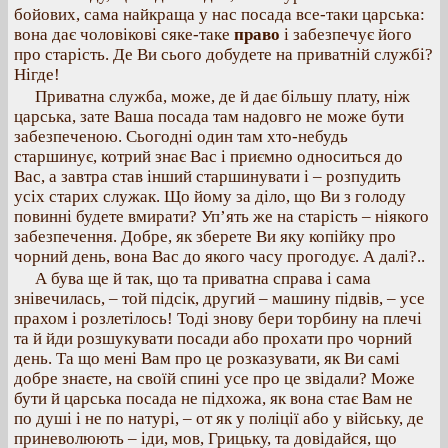
бойових, сама найкраща у нас посада все-таки царська:
вона дає чоловікові сяке-таке
право
і забезпечує його
про старість. Де Ви сього добудете на приватній службі?
Нігде!
Приватна служба, може, де й дає більшу плату, ніж
царська, зате Ваша посада там надовго не може бути
забезпеченою. Сьогодні один там хто-небудь
старшинує, котрий знає Вас і приємно односиться до
Вас, а завтра став інший старшинувати і – розпудить
усіх старих служак. Що йому за діло, що Ви з голоду
повинні будете вмирати? Уп’ять же на старість – ніякого
забезпечення. Добре, як зберете Ви яку копійку про
чорний день, вона Вас до якого часу прогодує. А далі?..
А бува ще й так, що та приватна справа і сама
знівечилась, – той підсік, другий – машину підвів, – усе
прахом і розлетілось! Тоді знову бери торбину на плечі
та й йди розшукувати посади або прохати про чорний
день. Та що мені Вам про це розказувати, як Ви самі
добре знаєте, на своїй спині усе про це звідали? Може
бути й царська посада не підхожа, як вона стає Вам не
по душі і не по натурі, – от як у поліції або у війську, де
приневолюють – іди, мов, Грицьку, та довідайся, що