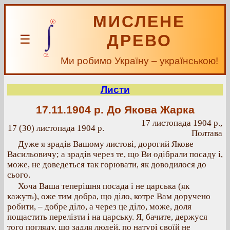
МИСЛЕНЕ
ДРЕВО
☰
Ми робимо Україну – українською!
Листи
17.11.1904 р.
До Якова Жарка
17 листопада 1904 р.,
17 (30) листопада 1904 р.
Полтава
Дуже я зрадів Вашому листові, дорогий Якове
Васильовичу; а зрадів через те, що Ви одібрали посаду і,
може, не доведеться так горювати, як доводилося до
сього.
Хоча Ваша теперішня посада і не царська (як
кажуть), оже тим добра, що діло, котре Вам доручено
робити, – добре діло, а через це діло, може, доля
пощастить перелізти і на царську. Я, бачите, держуся
того погляду, що задля людей, по натурі своїй не