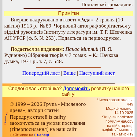
Полтавські громадяни.
Примітки
Вперше надруковано в газеті «Рада», 2 травня (19
квітня) 1913 р., № 89. Чорновий автограф зберігається у
відділі рукописів Інституту літератури ім. Т. Г. Шевченка
АН УРСР (ф. 5, № 253). Подається за першодруком.
Подається за виданням
:
Панас Мирний
(П. Я.
Рудченко) Зібрання творів у 7 томах. – К.: Наукова
думка, 1971 р., т. 7, с. 548.
Попередній лист
|
Вище
|
Наступний лист
Сподобалась сторінка?
Допоможіть
розвитку нашого
сайту!
Число завантажень :
© 1999 – 2026 Група «Мисленого
449
Модифіковано :
древа», автори статей
14.10.2025
Передрук статей із сайту
Якщо ви помітили
помилку набору
заохочується за умови посилання
на цiй сторiнцi,
(гіперпосилання) на наш сайт
видiлiть її мишкою
та натисніть
Сайт живе на
Смереці