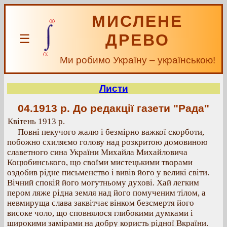
МИСЛЕНЕ
ДРЕВО
☰
Ми робимо Україну – українською!
Листи
04.1913 р.
До редакції газети "Рада"
Квітень 1913 р.
Повні пекучого жалю і безмірно важкої скорботи,
побожно схиляємо голову над розкритою домовиною
славетного сина України Михайла Михайловича
Коцюбинського, що своїми мистецькими творами
оздобив рідне письменство і вивів його у великі світи.
Вічний спокій його могутньому духові. Хай легким
пером ляже рідна земля над його помученим тілом, а
невмируща слава заквітчає вінком безсмертя його
високе чоло, що сповнялося глибокими думками і
широкими замірами на добру користь рідної Вкраїни.