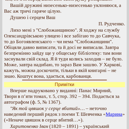
Вашій дружині низесенько-низесенько уклоняюся, а
Вас аж тричі гаряче цілую.
Душею і серцем Ваш
П. Рудченко.
Лихо мені з "Слобожанщиною". Я ходжу на службу
Олександрівською улицею і все забігаю то до Савчука,
то до Богоявленського – чи нема "Слобожанщини".
Обіцяли давно виписати, та й досі не виписали. Завтра
безпремінно зайду ще у общеську бібліотеку: там вони
заснували свій склад. Я й туди колись заходив – не було.
Може, завтра надибаю, то зараз Вам зашлю. У Харкові,
кажуть, можна доскочити, тільки в якій книгарні – не
знаю. Коштує вона, здається, карбованця.
Примітки
Вперше надруковано у виданні: Панас Мирний,
Твори в п’яти томах, т. 5, стор. 392 – 394. Подається за
автографом (ф. 5, № 1367).
"Як той цвяшок у серце вбитий»…
– неточно
наведений перший рядок з поеми Т. Шевченка «
Марина
»
(«Неначе цвяшок в серце вбитий…»).
Харитоненко Іван
(1820 – 1891) – український