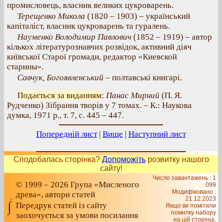
промисловець, власник великих цукроварень.
Терещенко Микола
(1820 – 1903) – український
капіталіст, власник цукроварень та гуралень.
Науменко Володимир Павлович
(1852 – 1919) – автор
кількох літературознавчих розвідок, активний діяч
київської Старої громади, редактор «Киевской
старины».
Савчук, Богоявленський
– полтавські книгарі.
Подається за виданням
:
Панас Мирний
(П. Я.
Рудченко) Зібрання творів у 7 томах. – К.: Наукова
думка, 1971 р., т. 7, с. 445 – 447.
Попередній лист
|
Вище
|
Наступний лист
Сподобалась сторінка?
Допоможіть
розвитку нашого
сайту!
Число завантажень : 1
© 1999 – 2026 Група «Мисленого
099
Модифіковано :
древа», автори статей
21.12.2023
Передрук статей із сайту
Якщо ви помітили
помилку набору
заохочується за умови посилання
на цiй сторiнцi,