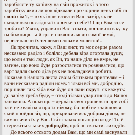
заробляєте ту копійку на свій прожиток і з того
заробітку який лишок відклали про чорний день собі та
своїй сім’ї, – то як інше назвати Ваш замір, як не
скиданням послідньої сорочки з себе?! І що Вам за се
зробити? Узяти, управити Вас в шати, поставити в кутку
на божницю та й гріти поклони аж до самої землі,
пересипаючи їх теплими словами молитов!..
Як прочитав, кажу, я Ваш лист, то моє серце разом
несказано раділо і боліло; дебела віра огортала душу,
що коли є такі люди, як Ви, то наше діло не вмре, не
загине, що воно буде розростатися та розвиватися, що
варт задля сього діла рук не покладаючи робити.
Показав я Вашого листа своїм близьким приятелям – і
вони несказано раділи йому. Тільки всі ми, добродію,
порішили так: хіба вже буде он який
скрут
! як кажуть:
до зарізу треба буде, – отоді тільки ударитися до Вашої
запомоги. А поки що – держіть свої грошенята при собі
та й не хваліться про їх нікому, бо щоб не знайшовся
який пройдисвіт, що, прикриваючись добрим ділом, не
вимантачив їх у Вас. Світ і таких поганців плоде! То й
стережіться таких
добродіїв
, щоб не сказати: лиходіїв.
До всього отсього додам Вам, що ми самі заснували