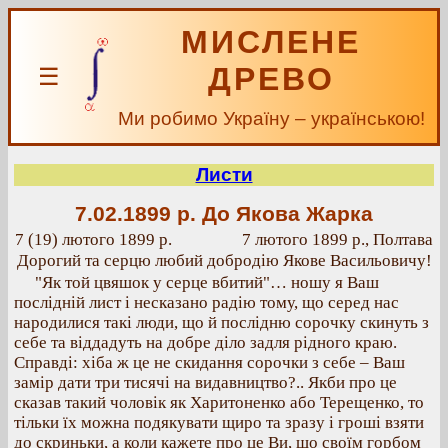
МИСЛЕНЕ
ДРЕВО
☰
Ми робимо Україну – українською!
Листи
7.02.1899 р.
До Якова Жарка
7 (19) лютого 1899 р.
7 лютого 1899 р., Полтава
Дорогий та серцю любий добродію Якове Васильовичу!
"Як той цвяшок у серце вбитий"… ношу я Ваш
послідній лист і несказано радію тому, що серед нас
народилися такі люди, що й послідню сорочку скинуть з
себе та віддадуть на добре діло задля рідного краю.
Справді: хіба ж це не скидання сорочки з себе – Ваш
замір дати три тисячі на видавництво?.. Якби про це
сказав такий чоловік як Харитоненко або Терещенко, то
тільки їх можна подякувати щиро та зразу і гроші взяти
до скриньки, а коли кажете про це Ви, що своїм горбом