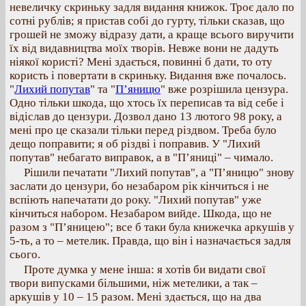
невеличку скриньку задля видання книжок. Троє дало по
сотні рублів; я пристав собі до гурту, тільки сказав, що
грошей не зможу відразу дати, а краще всього виручити
їх від видавництва моїх творів. Невже вони не дадуть
ніякої користі? Мені здається, повинні б дати, то оту
користь і повертати в скриньку. Видання вже почалось.
"
Лихий попутав
" та "
П’яницю
" вже розрішила цензура.
Одно тільки шкода, що хтось їх переписав та від себе і
відіслав до цензури. Дозвол дано 13 лютого 98 року, а
мені про це сказали тільки перед різдвом. Треба було
дещо поправити; я об різдві і поправив. У "Лихий
попутав" небагато виправок, а в "П’яниці" – чимало.
Рішили печатати "Лихий попутав", а "П’яницю" знову
заслати до цензури, бо незабаром рік кінчиться і не
вспіють напечатати до року. "Лихий попутав" уже
кінчиться набором. Незабаром вийде. Шкода, що не
разом з "П’яницею"; все б таки була книжечка аркушів у
5-ть, а то – метелик. Правда, що він і назначається задля
сього.
Проте думка у мене інша: я хотів би видати свої
твори випусками більшими, ніж метелики, а так –
аркушів у 10 – 15 разом. Мені здається, що на два