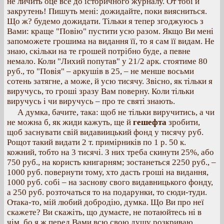
не личить оце все до історичного журналу. От тобі й
закрутень! Пишуть мені: дожидайте, поки виясниться.
Що ж? будемо дожидати. Тільки я тепер згоджуюсь з
Вами: краще "Повію" пустити усю разом. Якщо Ви мені
запоможете грошима на видання її, то я сам її видам. Не
знаю, скільки на те грошей потрібно буде, а певне
немало. Коли "Лихий попутав" у 21/2 арк. стоятиме 80
руб., то "Повія" – аркушів в 25, – не менше восьми
сотень затягне, а може, й усю тисячу. Звісно, як тільки я
виручусь, то гроші зразу Вам поверну. Коли тільки
виручусь і чи виручусь – про те святі знають.
А думка, бачите, така: щоб не тільки виручитись, а чи
не можна б, як жиди кажуть, ще й
гешефта
зробити,
щоб заснувати свій видавиицький фонд у тисячу руб.
Рощот такий видати 2 т. примірників по 1 р. 50 к.
кожний, тобто на 3 тисячі. З них треба скинути 25%, або
750 руб., на користь книгарням; зостанеться 2250 руб., –
1000 руб. повернути тому, хто дасть гроші на видання,
1000 руб. собі – на заснову свого видавницького фонду,
а 250 руб. розточаться то на подарунки, то сюди-туди.
Отака-то, мій любий добродію, думка. Що Ви про неї
скажете? Ви скажіть, що думаєте, не потаюйтесь ні в
чім, бо я ж перед Вами всю свою душу розкриваю.