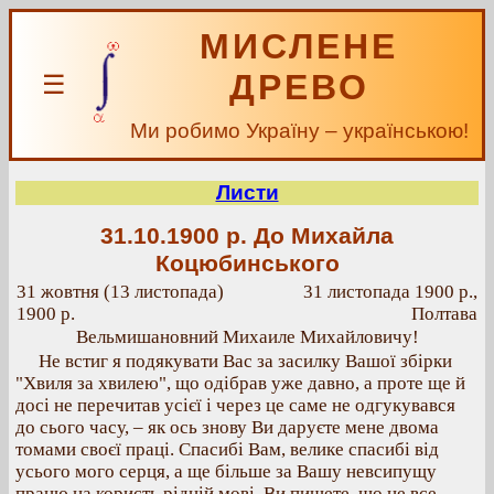
МИСЛЕНЕ
ДРЕВО
☰
Ми робимо Україну – українською!
Листи
31.10.1900 р.
До Михайла
Коцюбинського
31 жовтня (13 листопада)
31 листопада 1900 р.,
1900 р.
Полтава
Вельмишановний Михаиле Михайловичу!
Не встиг я подякувати Вас за засилку Вашої збірки
"Хвиля за хвилею", що одібрав уже давно, а проте ще й
досі не перечитав усієї і через це саме не одгукувався
до сього часу, – як ось знову Ви даруєте мене двома
томами своєї праці. Спасибі Вам, велике спасибі від
усього мого серця, а ще більше за Вашу невсипущу
працю на користь рідній мові. Ви пишете, що не все,