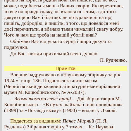
може, подобається мені з Ваших творів. Як перечитаю,
то все по правді скажу, не втаюся ні з чим, а до того
дякую щиро Вам і благаю: не потураючи ні на що,
пишіть, добродію, й пишіть; з того, що довелося мені
досі перечитати, я вбачаю талан чималий і снагу добру.
Чого ж нам ще треба на нашій убогій ниві?
Обнімаю Вас від усього серця і щиро дякую за
подарунки.
До Вас завжди прихильний всею душею
П. Рудченко.
Примітки
Вперше надруковано в «Науковому збірнику за рік
1924 «. стор. 186. Подається за автографом
(Чернігівський державний літературно-меморіальний
музей М. Коцюбинського, № А-2037).
…двома томами своєї праці.
– Дві збірки творів М.
Коцюбинського – «В путах шайтана і інші оповідання»
(1899) та «По-людському» (1900) – видані у Львові.
Подається за виданням
:
Панас Мирний
(П. Я.
Рудченко) Зібрання творів у 7 томах. – К.: Наукова