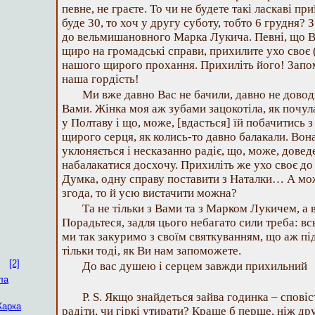
певне, не граєте. То чи не будете такі ласкаві пр
буде 30, то хоч у другу суботу, тобто 6 грудня?
до вельмишановного Марка Лукича. Певні, що В
щиро на громадські справи, прихилите ухо своє 
нашого щирого прохання. Прихиліть його! Запом
наша гордість!
Ми вже давно Вас не бачили, давно не довод
Вами. Жінка моя аж зубами зацокотіла, як почул
у Полтаву і що, може, [вдасться] їй побачитись з
щирого серця, як колись-то давно балакали. Вон
уклоняється і несказанно радіє, що, може, довед
набалакатися досхочу. Прихиліть же ухо своє д
Думка, одну справу поставити з Наталки… А м
згода, то й усю вистачити можна?
Та не тільки з Вами та з Марком Лукичем, 
Порадьтеся, задля цього небагато сили треба:
ми так закуримо з своїм святкуванням, що аж пі
тільки тоді, як Ви нам запоможете.
[2]
До вас душею і серцем завжди прихильний
ла
Р. S. Якщо знайдеться зайва годинка – сповіс
Жарка
радіти, чи гіркі утирати? Краще б перше, ніж дру