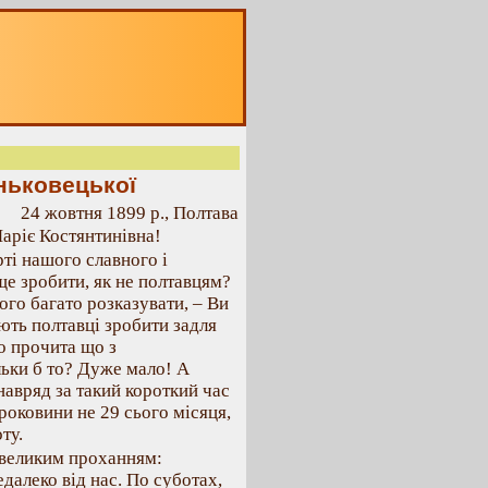
ньковецької
24 жовтня 1899 р., Полтава
аріє Костянтинівна!
ті нашого славного і
ще зробити, як не полтавцям?
ічого багато розказувати, – Ви
ють полтавці зробити задля
о прочита що з
льки б то? Дуже мало! А
 навряд за такий короткий час
роковини не 29 сього місяця,
ту.
 великим проханням:
едалеко від нас. По суботах,