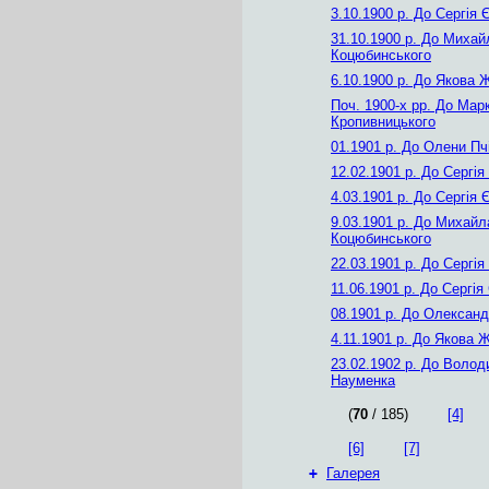
3.10.1900 р.
До Сергія 
31.10.1900 р.
До Михай
Коцюбинського
6.10.1900 р.
До Якова 
Поч. 1900-х рр.
До Мар
Кропивницького
01.1901 р.
До Олени Пч
12.02.1901 р.
До Сергія
4.03.1901 р.
До Сергія 
9.03.1901 р.
До Михайл
Коцюбинського
22.03.1901 р.
До Сергія
11.06.1901 р.
До Сергія
08.1901 р.
До Олександ
4.11.1901 р.
До Якова Ж
23.02.1902 р.
До Волод
Науменка
(
70
/ 185)
[4]
[6]
[7]
+
Галерея