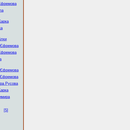
Єфремова
ла
Жарка
ка
ілки
 Єфремова
Єфремова
а
 Єфремова
 Єфремова
ра Русова
арка
имира
[5]