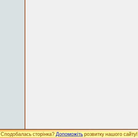
Сподобалась сторінка?
Допоможіть
розвитку нашого сайту!