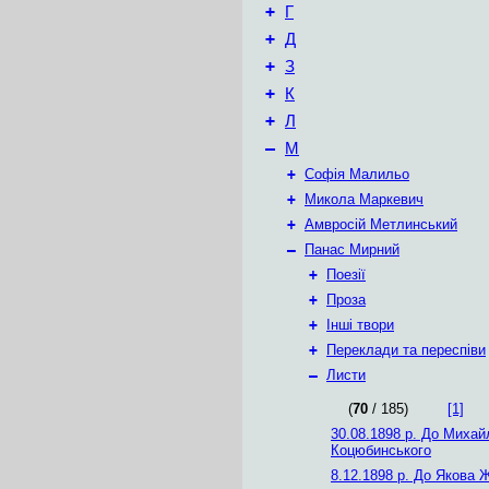
+
Г
+
Д
+
З
+
К
+
Л
–
М
+
Софія Малильо
+
Микола Маркевич
+
Амвросій Метлинський
–
Панас Мирний
+
Поезії
+
Проза
+
Інші твори
+
Переклади та переспіви
–
Листи
(
70
/ 185)
[1]
30.08.1898 р.
До Михай
Коцюбинського
8.12.1898 р.
До Якова 