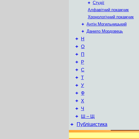
+
Студії
Алфавітний покажчик
Хронологічний покажчик
+
Антін Могильницький
+
Данило Мордовець
+
Н
+
О
+
П
+
Р
+
С
+
Т
+
У
+
Ф
+
Х
+
Ч
+
Ш – Щ
+
Публіцистика