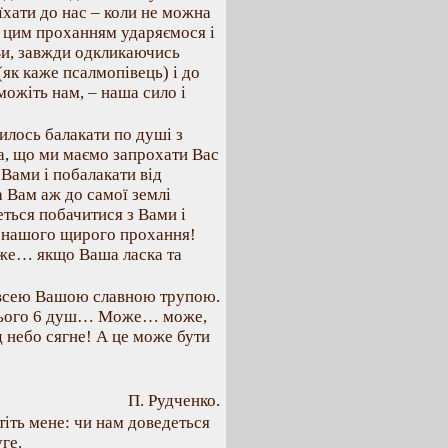
иїхати до нас – коли не можна
 З цим проханням ударяємося і
и, завжди одкликаючись
(як каже псалмопівець) і до
ожіть нам, – наша сило і
илось балакати по душі з
а, що ми маємо запрохати Вас
 Вами і побалакати від
а Вам аж до самої землі
еться побачитися з Вами і
о нашого щирого прохання!
оже… якщо Ваша ласка та
а всею Вашою славною трупою.
 всього 6 душ… Може… може,
д небо сягне! А це може бути
П. Рудченко.
тіть мене: чи нам доведеться
ге.