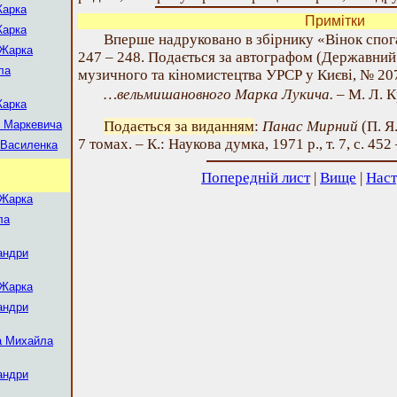
Жарка
Примітки
Жарка
Вперше надруковано в збірнику «Вінок спога
 Жарка
247 – 248. Подається за автографом (Державний
ла
музичного та кіномистецтва УРСР у Києві, № 20
…вельмишановного Марка Лукича.
– М. Л. 
Жарка
я Маркевича
Подається за виданням
:
Панас Мирний
(П. Я
7 томах. – К.: Наукова думка, 1971 р., т. 7, с. 452
 Василенка
Попередній лист
|
Вище
|
Наст
 Жарка
ла
андри
 Жарка
андри
а Михайла
андри