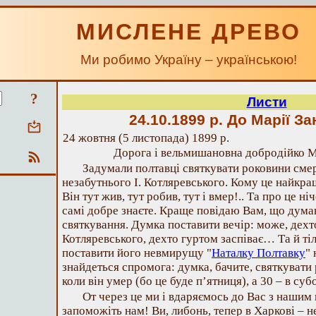
МИСЛЕНЕ ДРЕВО
Ми робимо Україну – українською!
?
Листи
24.10.1899 р.
До Марії За
24 жовтня (5 листопада) 1899 р.
Дорога і вельмишановна добродійко М
Задумали полтавці святкувати роковини смер
незабутнього І. Котляревського. Кому це найкра
Він тут жив, тут робив, тут і вмер!.. Та про це н
самі добре знаєте. Краще повідаю Вам, що дума
святкування. Думка поставити вечір: може, дехт
Котляревського, дехто гуртом заспіває… Та й ті
поставити його невмирущу "
Наталку Полтавку
"
знайдеться спромога: думка, бачите, святкувати 
коли він умер (бо це буде п’ятниця), а 30 – в субо
От через це ми і вдаряємось до Вас з нашим
запоможіть нам! Ви, либонь, тепер в Харкові – н