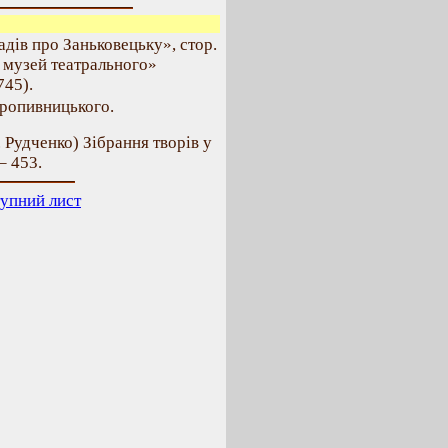
дів про Заньковецьку», стор.
 музей театрального»
745).
Кропивницького.
. Рудченко) Зібрання творів у
 – 453.
упний лист