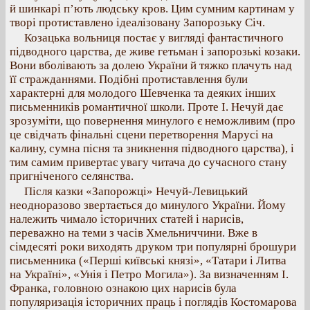
й шинкарі п’ють людську кров. Цим сумним картинам у
творі протиставлено ідеалізовану Запорозьку Січ.
Козацька вольниця постає у вигляді фантастичного
підводного царства, де живе гетьман і запорозькі козаки.
Вони вболівають за долею України й тяжко плачуть над
її стражданнями. Подібні протиставлення були
характерні для молодого Шевченка та деяких інших
письменників романтичної школи. Проте І. Нечуй дає
зрозуміти, що повернення минулого є неможливим (про
це свідчать фінальні сцени перетворення Марусі на
калину, сумна пісня та зникнення підводного царства), і
тим самим привертає увагу читача до сучасного стану
пригніченого селянства.
Після казки «Запорожці» Нечуй-Левицький
неодноразово звертається до минулого України. Йому
належить чимало історичних статей і нарисів,
переважно на теми з часів Хмельниччини. Вже в
сімдесяті роки виходять друком три популярні брошури
письменника («Перші київські князі», «Татари і Литва
на Україні», «Унія і Петро Могила»). За визначенням І.
Франка, головною ознакою цих нарисів була
популяризація історичних праць і поглядів Костомарова