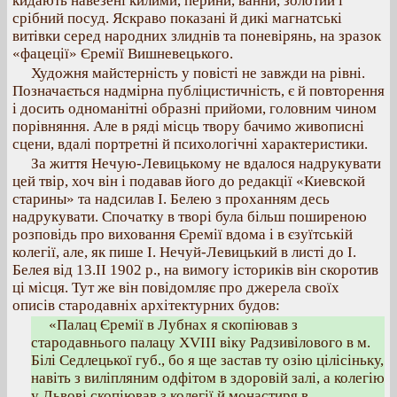
кидають навезені килими, перини, ванни, золотий і
срібний посуд. Яскраво показані й дикі магнатські
витівки серед народних злиднів та поневірянь, на зразок
«фацеції» Єремії Вишневецького.
Художня майстерність у повісті не завжди на рівні.
Позначається надмірна публіцистичність, є й повторення
і досить одноманітні образні прийоми, головним чином
порівняння. Але в ряді місць твору бачимо живописні
сцени, вдалі портретні й психологічні характеристики.
За життя Нечую-Левицькому не вдалося надрукувати
цей твір, хоч він і подавав його до редакції «Киевской
старины» та надсилав І. Белею з проханням десь
надрукувати. Спочатку в творі була більш поширеною
розповідь про виховання Єремії вдома і в єзуїтській
колегії, але, як пише І. Нечуй-Левицький в листі до І.
Белея від 13.II 1902 р., на вимогу істориків він скоротив
ці місця. Тут же він повідомляє про джерела своїх
описів стародавніх архітектурних будов:
«Палац Єремії в Лубнах я скопіював з
стародавнього палацу XVIII віку Радзивілового в м.
Білі Седлецької губ., бо я ще застав ту озію цілісіньку,
навіть з виліпляним одфітом в здоровій залі, а колегію
у Львові скопіював з колегії й монастиря в