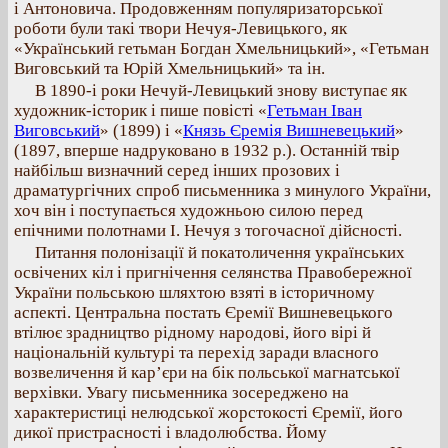
і Антоновича. Продовженням популяризаторської
роботи були такі твори Нечуя-Левицького, як
«Український гетьман Богдан Хмельницький», «Гетьман
Виговський та Юрій Хмельницький» та ін.
В 1890-і роки Нечуй-Левицький знову виступає як
художник-історик і пише повісті «
Гетьман Іван
Виговський
» (1899) і «
Князь Єремія Вишневецький
»
(1897, вперше надруковано в 1932 р.). Останній твір
найбільш визначний серед інших прозових і
драматургічних спроб письменника з минулого України,
хоч він і поступається художньою силою перед
епічними полотнами І. Нечуя з тогочасної дійсності.
Питання полонізації й покатоличення українських
освічених кіл і пригнічення селянства Правобережної
України польською шляхтою взяті в історичному
аспекті. Центральна постать Єремії Вишневецького
втілює зрадництво рідному народові, його вірі й
національній культурі та перехід заради власного
возвеличення й кар’єри на бік польської магнатської
верхівки. Увагу письменника зосереджено на
характеристиці нелюдської жорстокості Єремії, його
дикої пристрасності і владолюбства. Йому