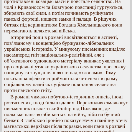
протиставлені козацькі маси й повстале селянство. На
чолі з Кривоносом та Вовгурою повстанці гуртуються,
збирають свої сили, а потім починають руйнувати
панські фортеці, нищити замки й палаци. В рішучих
битвах під керівництвом Богдана Хмельницького вони
перемагають шляхетські війська.
Історичні події в романі висвітлюються в аспекті,
пов’язаному з концепцією буржуазно-ліберальних
українських істориків. У минулому письменник виділяє
насамперед гніт національно-релігійний, але з
об’єктивного художнього матеріалу виникає уявлення і
про соціальні утиски українського селянства, про тяжку
панщину та знущання шляхти над «хлопами». Тому
показані конфлікти сприймаються читачем і в цьому
соціальному плані як суцільне повстання селянства
проти панського гніту.
В романі чимало побутово-історичних описів, іноді
розтягнених, іноді більш вдалих. Переконливо змальовує
письменник шляхетський табір під Пилявкою, де
польське панство збирається на війну, ніби на бучний
бенкет. З глибокою іронією показує Нечуй панічну втечу
магнатської верхівки після поразки, коли пани в розпачі