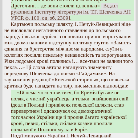
Дрегочині… де вони стояли цілісінькі»
[Відділ
рукописів Інституту літератури ім. Т.Г. Шевченка АН
УРСР, ф. 100, од. зб. 2309]
.
Картаючи польську шляхту, І. Нечуй-Левицький ніде
не висловлює негативного ставлення до польського
народу і вважає однією з основних причин ворогування
між двома націями підступну політику єзуїтів. «Замість
єднання та братерства між двома народами, єзуїти в
колегіях посіяли пекельну ненависність та ворогування.
Ріки людської крові полились і… все-таки не залили того
пекла…» Ці слова автора нагадують знамениту
передмову Шевченка до поеми «Гайдамаки». На
зауваження редакції «Киевской старины», що польська
критика буде нападати на твір, письменник відповідав:
«Їй нема чого чіплятися, бо Єремія був же не
поляк, а чистий українець, а тільки, знайшовши свій
ідеал в Польщі і привілеях польської шляхти, став
перевертнем і одсахнувся од демократичної
тогочасної України ще й пролив багато української
крові, певно, стільки, скільки козаки пролили
польської в Полониому та в Барі».
Події минулого України І. Нечуй-Левицький