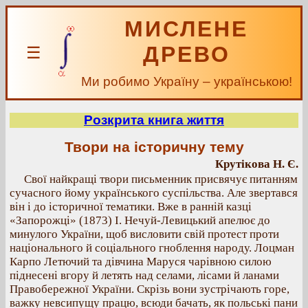
МИСЛЕНЕ
ДРЕВО
☰
Ми робимо Україну – українською!
Розкрита книга життя
Твори на історичну тему
Крутікова Н. Є.
Свої найкращі твори письменник присвячує питанням
сучасного йому українського суспільства. Але звертався
він і до історичної тематики. Вже в ранній казці
«Запорожці» (1873) І. Нечуй-Левицький апелює до
минулого України, щоб висловити свій протест проти
національного й соціального гноблення народу. Лоцман
Карпо Летючий та дівчина Маруся чарівною силою
піднесені вгору й летять над селами, лісами й ланами
Правобережної України. Скрізь вони зустрічають горе,
важку невсипущу працю, всюди бачать, як польські пани