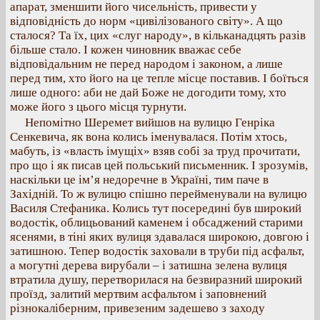
апарат, зменшити його чисельність, привести у
відповідність до норм «цивілізованого світу». А що
сталося? Та їх, цих «слуг народу», в кільканадцять разів
більше стало. І кожен чиновник вважає себе
відповідальним не перед народом і законом, а лише
перед тим, хто його на це тепле місце поставив. І боїться
лише одного: аби не дай Боже не догодити тому, хто
може його з цього місця турнути.
Непомітно Шеремет вийшов на вулицю Генріка
Сенкевича, як вона колись іменувалася. Потім хтось,
мабуть, із «власть імущіх» взяв собі за труд прочитати,
про що і як писав цей польський письменник. І зрозумів,
наскільки це ім’я недоречне в Україні, тим паче в
Західній. То ж вулицю спішно перейменували на вулицю
Василя Стефаника. Колись тут посередині був широкий
водостік, облицьований каменем і обсаджений старими
ясенями, в тіні яких вулиця здавалася широкою, довгою і
затишною. Тепер водостік заховали в труби під асфальт,
а могутні дерева вирубали – і затишна зелена вулиця
втратила душу, перетворилася на безвиразний широкий
проїзд, залитий мертвим асфальтом і заповнений
різнокаліберним, привезеним задешево з заходу