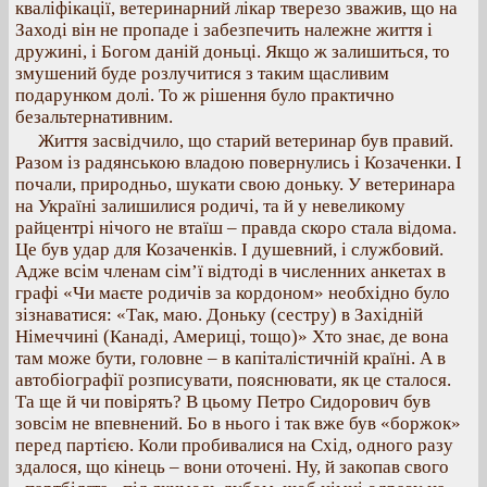
кваліфікації, ветеринарний лікар тверезо зважив, що на
Заході він не пропаде і забезпечить належне життя і
дружині, і Богом даній доньці. Якщо ж залишиться, то
змушений буде розлучитися з таким щасливим
подарунком долі. То ж рішення було практично
безальтернативним.
Життя засвідчило, що старий ветеринар був правий.
Разом із радянською владою повернулись і Козаченки. І
почали, природньо, шукати свою доньку. У ветеринара
на Україні залишилися родичі, та й у невеликому
райцентрі нічого не втаїш – правда скоро стала відома.
Це був удар для Козаченків. І душевний, і службовий.
Адже всім членам сім’ї відтоді в численних анкетах в
графі «Чи маєте родичів за кордоном» необхідно було
зізнаватися: «Так, маю. Доньку (сестру) в Західній
Німеччині (Канаді, Америці, тощо)» Хто знає, де вона
там може бути, головне – в капіталістичній країні. А в
автобіографії розписувати, пояснювати, як це сталося.
Та ще й чи повірять? В цьому Петро Сидорович був
зовсім не впевнений. Бо в нього і так вже був «боржок»
перед партією. Коли пробивалися на Схід, одного разу
здалося, що кінець – вони оточені. Ну, й закопав свого