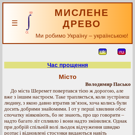
МИСЛЕНЕ
ДРЕВО
☰
Ми робимо Україну – українською!
uk
ru
Час прощення
Місто
Володимир Пасько
До міста Шеремет повертався тією ж дорогою, але
вже з іншим настроєм. Таке трапляється, коли зустрінеш
людину, з якою давно втратив зв’язок, хоча колись були
досить добрими знайомими. І от у перші хвилини обоє
спочатку ніяковіють, бо не знають, про що говорити –
надто багато літ спливло і вони надто змінилися. Однак
при добрій спільній волі льодок відчуження швидко
розтає і відновлені стосунки видаються навіть