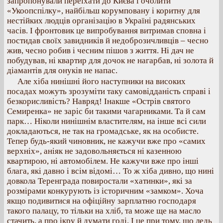
запропонували переїхати до Києва і очолити
«Укоопспілку», найбільш корумповану і коритну для
нестійких людців організацію в Україні радянських
часів. І фронтовик це випробування витримав сповна і
постидав своїх завидників й недоброзичливців – чесно
жив, чесно робив і чесним пішов з життя. Ні дач не
побудував, ні квартир для дочок не нагарбав, ні золота й
діамантів для онуків не напас.
Але хіба нинішні його наступники на високих
посадах можуть зрозуміти таку самовідданість справі і
безкорисливість? Навряд! Інакше «Острів святого
Семиренка» не заріс би такими чагарниками. Та й сам
парк… Ніколи нинішнім властителям, на інше всі сили
докладаються, не так на громадське, як на особисте.
Тепер будь-який чиновник, не кажучи вже про «самих
верхніх», аніяк не задовольняється ні казенною
квартирою, ні автомобілем. Не кажучи вже про інші
блага, які давно і всім відомі… То ж хіба дивно, що нині
довкола Теренграда повиростали «хатинки», які за
розмірами конкурують із історичним «замком». Хоча
якщо подивитися на офіційну зарплатню господаря
такого палацу, то тільки на хліб, та може ще на масло
стачить, а про ікру й думати годі. І це при тому, що ледь