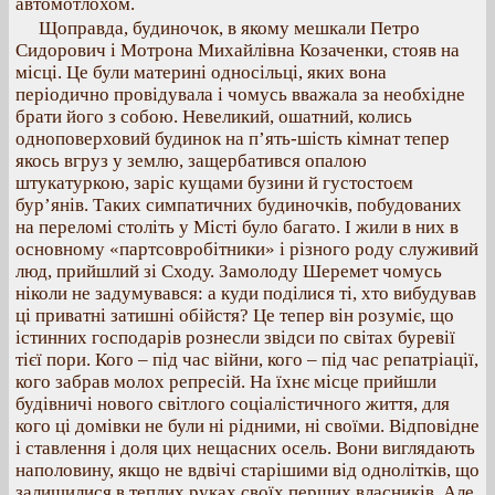
автомотлохом.
Щоправда, будиночок, в якому мешкали Петро
Сидорович і Мотрона Михайлівна Козаченки, стояв на
місці. Це були материні односільці, яких вона
періодично провідувала і чомусь вважала за необхідне
брати його з собою. Невеликий, ошатний, колись
одноповерховий будинок на п’ять-шість кімнат тепер
якось вгруз у землю, защербатився опалою
штукатуркою, заріс кущами бузини й густостоєм
бур’янів. Таких симпатичних будиночків, побудованих
на переломі століть у Місті було багато. І жили в них в
основному «партсовробітники» і різного роду служивий
люд, прийшлий зі Сходу. Замолоду Шеремет чомусь
ніколи не задумувався: а куди поділися ті, хто вибудував
ці приватні затишні обійстя? Це тепер він розуміє, що
істинних господарів рознесли звідси по світах буревії
тієї пори. Кого – під час війни, кого – під час репатріації,
кого забрав молох репресій. На їхнє місце прийшли
будівничі нового світлого соціалістичного життя, для
кого ці домівки не були ні рідними, ні своїми. Відповідне
і ставлення і доля цих нещасних осель. Вони виглядають
наполовину, якщо не вдвічі старішими від однолітків, що
залишилися в теплих руках своїх перших власників. Але