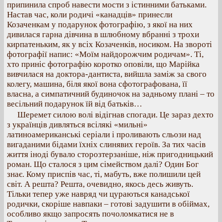
припинила спроб навести мости з істинними батьками.
Настав час, коли родичі «канадців» принесли
Козаченкам у подарунок фотографію, з якої на них
дивилася гарна дівчина в шлюбному вбранні з трохи
кирпатеньким, як у всіх Козаченків, носиком. На звороті
фотографії напис: «Моїм найдорожчим родичам». Ті,
хто приніс фотографію коротко оповіли, що Марійка
вивчилася на доктора-дантиста, вийшла заміж за свого
колегу, машина, біля якої вона сфотографована, її
власна, а симпатичний будиночок на задньому плані – то
весільний подарунок їй від батьків…
Шеремет силою волі відігнав спогади. Це зараз дехто
з українців дивляться всілякі «мильні»
латиноамериканські серіали і проливають сльози над
вигаданими бідами їхніх слинявих героїв. За тих часів
життя іноді бувало сторозтерзаніше, ніж пригодницький
роман. Що сталося з цим сімейством далі? Один Бог
знає. Кому приспів час, ті, мабуть, вже полишили цей
світ. А решта? Решта, очевидно, якось десь живуть.
Тільки тепер уже навряд чи цураються канадської
родички, скоріше навпаки – готові задушити в обіймах,
особливо якщо запросять почоломкатися не в