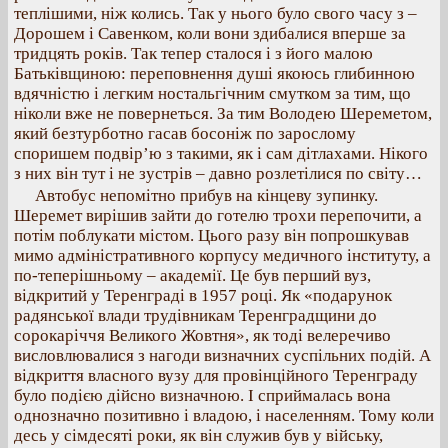
теплішими, ніж колись. Так у нього було свого часу з –
Дорошем і Савенком, коли вони здибалися вперше за
тридцять років. Так тепер сталося і з його малою
Батьківщиною: переповнення душі якоюсь глибинною
вдячністю і легким ностальгічним смутком за тим, що
ніколи вже не повернеться. За тим Володею Шереметом,
який безтурботно гасав босоніж по зарослому
споришем подвір’ю з такими, як і сам дітлахами. Нікого
з них він тут і не зустрів – давно розлетілися по світу…
Автобус непомітно прибув на кінцеву зупинку.
Шеремет вирішив зайти до готелю трохи перепочити, а
потім поблукати містом. Цього разу він попрошкував
мимо адміністративного корпусу медичного інституту, а
по-теперішньому – академії. Це був перший вуз,
відкритий у Теренграді в 1957 році. Як «подарунок
радянської влади трудівникам Теренградщини до
сорокаріччя Великого Жовтня», як тоді велеречиво
висловлювалися з нагоди визначних суспільних подій. А
відкриття власного вузу для провінційного Теренграду
було подією дійсно визначною. І сприймалась вона
однозначно позитивно і владою, і населенням. Тому коли
десь у сімдесяті роки, як він служив був у війську,