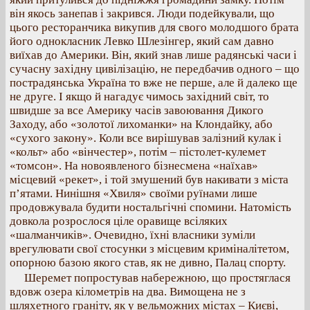
він якось занепав і закрився. Люди подейкували, що
цього ресторанчика викупив для свого молодшого брата
його однокласник Левко Шлезінгер, який сам давно
виїхав до Америки. Він, який знав лише радянські часи і
сучасну західну цивілізацію, не передбачив одного – що
пострадянська Україна то вже не перше, але й далеко ще
не друге. І якщо й нагадує чимось західний світ, то
швидше за все Америку часів завоювання Дикого
Заходу, або «золотої лихоманки» на Клондайку, або
«сухого закону». Коли все вирішував залізний кулак і
«кольт» або «вінчестер», потім – пістолет-кулемет
«томсон». На новоявленого бізнесмена «наїхав»
місцевий «рекет», і той змушений був накивати з міста
п’ятами. Нинішня «Хвиля» своїми руїнами лише
продовжувала будити ностальгічні спомини. Натомість
довкола розрослося ціле оравище всіляких
«шалманчиків». Очевидно, їхні власники зуміли
врегулювати свої стосунки з місцевим криміналітетом,
опорною базою якого став, як не дивно, Палац спорту.
Шеремет попростував набережною, що простяглася
вдовж озера кілометрів на два. Вимощена не з
шляхетного граніту, як у вельможних містах – Києві,