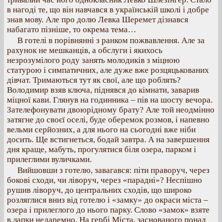
в нагоді те, що він навчався в українській школі і добре
знав мову. Але про долю Левка Шеремет дізнався
набагато пізніше, то окрема тема…
В готелі в порівнянні з ранком пожвавлення. Але за
рахунок не мешканців, а обслуги і якихось
незрозумілого роду занять молодиків з міцною
статурою і симпатичних, але дуже вже розцяцькованих
дівчат. Тримаються тут як свої, але що роблять?
Володимир взяв ключа, піднявся до кімнати, заварив
міцної кави. Глянув на годинника – пів на шосту вечора.
Зателефонувати двоюрідному брату? Але той неодмінно
затягне до своєї оселі, буде оберемок розмов, і напевно
вельми серйозних, а для нього на сьогодні вже ніби
досить. Ще встигнеться, бодай завтра. А на завершення
дня краще, мабуть, прогулятися біля озера, парком і
прилеглими вуличками.
Вийшовши з готелю, завагався: піти праворуч, через
бокові сходи, чи ліворуч, через «парадні»? Неспішно
рушив ліворуч, до центральних сходів, що широко
розляглися вниз від готелю і «замку» до окраси міста –
озера і прилеглого до нього парку. Слово «замок» взяте
в лапки недаремно. На гербі Міста, заснованого понад