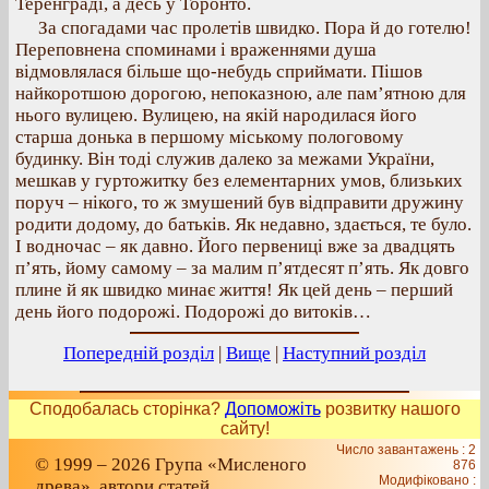
Теренграді, а десь у Торонто.
За спогадами час пролетів швидко. Пора й до готелю!
Переповнена споминами і враженнями душа
відмовлялася більше що-небудь сприймати. Пішов
найкоротшою дорогою, непоказною, але пам’ятною для
нього вулицею. Вулицею, на якій народилася його
старша донька в першому міському пологовому
будинку. Він тоді служив далеко за межами України,
мешкав у гуртожитку без елементарних умов, близьких
поруч – нікого, то ж змушений був відправити дружину
родити додому, до батьків. Як недавно, здається, те було.
І водночас – як давно. Його первениці вже за двадцять
п’ять, йому самому – за малим п’ятдесят п’ять. Як довго
плине й як швидко минає життя! Як цей день – перший
день його подорожі. Подорожі до витоків…
Попередній розділ
|
Вище
|
Наступний розділ
Сподобалась сторінка?
Допоможіть
розвитку нашого
сайту!
Число завантажень : 2
© 1999 – 2026 Група «Мисленого
876
Модифіковано :
древа», автори статей