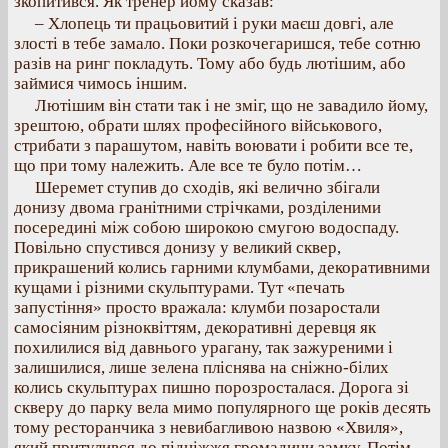
зкопитився. Як тренер йому сказав:
– Хлопець ти працьовитий і руки маєш довгі, але
злості в тебе замало. Поки розкочегаришся, тебе сотню
разів на ринг покладуть. Тому або будь лютішим, або
займися чимось іншим.
Лютішим він стати так і не зміг, що не завадило йому,
зрештою, обрати шлях професійного військового,
стрибати з парашутом, навіть воювати і робити все те,
що при тому належить. Але все те було потім…
Шеремет ступив до сходів, які велично збігали
донизу двома гранітними стрічками, розділеними
посередині між собою широкою смугою водоспаду.
Повільно спустився донизу у великий сквер,
прикрашений колись гарними клумбами, декоративними
кущами і різними скульптурами. Тут «печать
запустіння» просто вражала: клумби позаростали
самосіяним різноквіттям, декоративні деревця як
похилилися від давнього урагану, так зажуреними і
залишилися, лише зелена пліснява на сніжно-білих
колись скульптурах пишно порозросталася. Дорога зі
скверу до парку вела мимо популярного ще років десять
тому ресторанчика з невибагливою назвою «Хвиля»,
який притулився до підніжжя громадини замку. Потім