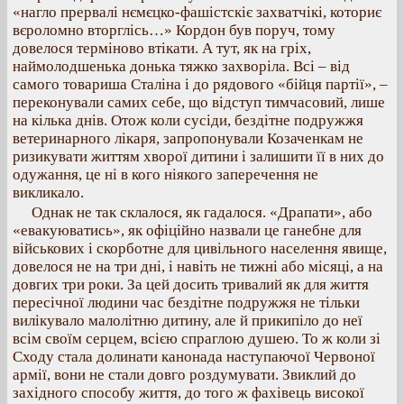
«нагло прервалі нємєцко-фашістскіє захватчікі, коториє
вєроломно вторглісь…» Кордон був поруч, тому
довелося терміново втікати. А тут, як на гріх,
наймолодшенька донька тяжко захворіла. Всі – від
самого товариша Сталіна і до рядового «бійця партії», –
переконували самих себе, що відступ тимчасовий, лише
на кілька днів. Отож коли сусіди, бездітне подружжя
ветеринарного лікаря, запропонували Козаченкам не
ризикувати життям хворої дитини і залишити її в них до
одужання, це ні в кого ніякого заперечення не
викликало.
Однак не так склалося, як гадалося. «Драпати», або
«евакуюватись», як офіційно назвали це ганебне для
військових і скорботне для цивільного населення явище,
довелося не на три дні, і навіть не тижні або місяці, а на
довгих три роки. За цей досить тривалий як для життя
пересічної людини час бездітне подружжя не тільки
вилікувало малолітню дитину, але й прикипіло до неї
всім своїм серцем, всією спраглою душею. То ж коли зі
Сходу стала долинати канонада наступаючої Червоної
армії, вони не стали довго роздумувати. Звиклий до
західного способу життя, до того ж фахівець високої