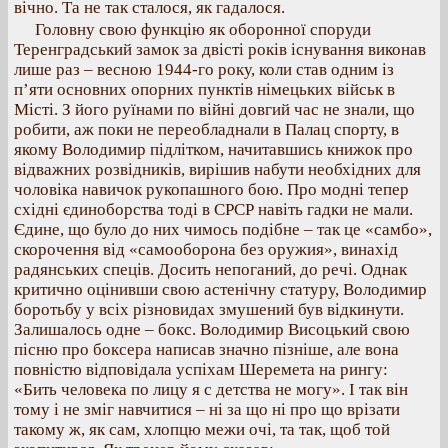
вічно. Та не так сталося, як гадалося.
Головну свою функцію як оборонної споруди
Теренградський замок за двісті років існування виконав
лише раз – весною 1944-го року, коли став одним із
п’яти основних опорних пунктів німецьких військ в
Місті. З його руїнами по війні довгий час не знали, що
робити, аж поки не переобладнали в Палац спорту, в
якому Володимир підлітком, начитавшись книжок про
відважних розвідників, вирішив набути необхідних для
чоловіка навичок рукопашного бою. Про модні тепер
східні єдиноборства тоді в СРСР навіть гадки не мали.
Єдине, що було до них чимось подібне – так це «самбо»,
скорочення від «самооборона без оружия», винахід
радянських спеців. Досить непоганий, до речі. Однак
критично оцінивши свою астенічну статуру, Володимир
боротьбу у всіх різновидах змушений був відкинути.
Залишалось одне – бокс. Володимир Висоцький свою
пісню про боксера написав значно пізніше, але вона
повністю відповідала успіхам Шеремета на рингу:
«Бить человека по лицу я с детства не могу». І так він
тому і не зміг навчитися – ні за що ні про що врізати
такому ж, як сам, хлопцю межи очі, та так, щоб той