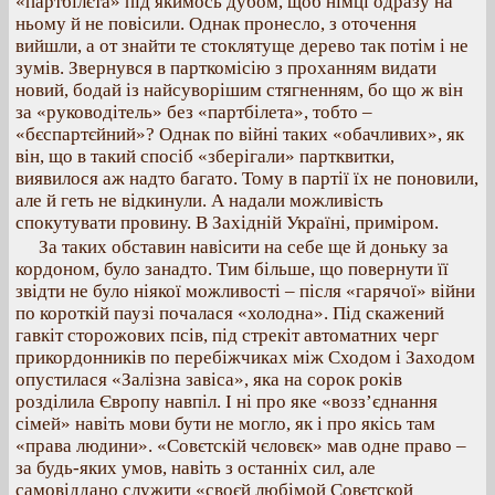
«партбілєта» під якимось дубом, щоб німці одразу на
ньому й не повісили. Однак пронесло, з оточення
вийшли, а от знайти те стоклятуще дерево так потім і не
зумів. Звернувся в парткомісію з проханням видати
новий, бодай із найсуворішим стягненням, бо що ж він
за «руководітель» без «партбілета», тобто –
«бєспартєйний»? Однак по війні таких «обачливих», як
він, що в такий спосіб «зберігали» партквитки,
виявилося аж надто багато. Тому в партії їх не поновили,
але й геть не відкинули. А надали можливість
спокутувати провину. В Західній Україні, приміром.
За таких обставин навісити на себе ще й доньку за
кордоном, було занадто. Тим більше, що повернути її
звідти не було ніякої можливості – після «гарячої» війни
по короткій паузі почалася «холодна». Під скажений
гавкіт сторожових псів, під стрекіт автоматних черг
прикордонників по перебіжчиках між Сходом і Заходом
опустилася «Залізна завіса», яка на сорок років
розділила Європу навпіл. І ні про яке «возз’єднання
сімей» навіть мови бути не могло, як і про якісь там
«права людини». «Совєтскій чєловєк» мав одне право –
за будь-яких умов, навіть з останніх сил, але
самовіддано служити «своєй любімой Совєтской