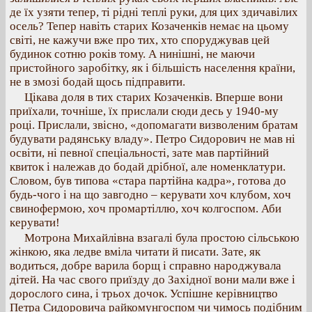
де їх узяти тепер, ті рідні теплі руки, для цих здичавілих
осель? Тепер навіть старих Козаченків немає на цьому
світі, не кажучи вже про тих, хто споруджував цей
будинок сотню років тому. А нинішні, не маючи
пристойного заробітку, як і більшість населення країни,
не в змозі бодай щось підправити.
Цікава доля в тих старих Козаченків. Вперше вони
приїхали, точніше, їх прислали сюди десь у 1940-му
році. Прислали, звісно, «допомагати визволеним братам
будувати радянську владу». Петро Сидорович не мав ні
освіти, ні певної спеціальності, зате мав партійний
квиток і належав до бодай дрібної, але номенклатури.
Словом, був типова «стара партійна кадра», готова до
будь-чого і на що завгодно – керувати хоч клубом, хоч
свинофермою, хоч промартіллю, хоч колгоспом. Аби
керувати!
Мотрона Михайлівна взагалі була простою сільською
жінкою, яка ледве вміла читати й писати. Зате, як
водиться, добре варила борщ і справно народжувала
дітей. На час свого приїзду до Західної вони мали вже і
дорослого сина, і трьох дочок. Успішне керівництво
Петра Сидоровича райкомунгоспом чи чимось подібним