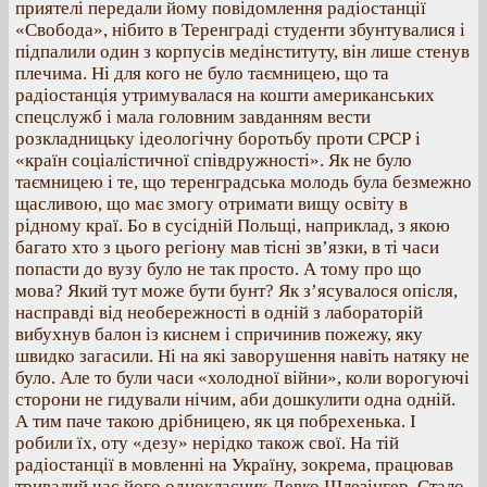
приятелі передали йому повідомлення радіостанції
«Свобода», нібито в Теренграді студенти збунтувалися і
підпалили один з корпусів медінституту, він лише стенув
плечима. Ні для кого не було таємницею, що та
радіостанція утримувалася на кошти американських
спецслужб і мала головним завданням вести
розкладницьку ідеологічну боротьбу проти СРСР і
«країн соціалістичної співдружності». Як не було
таємницею і те, що теренградська молодь була безмежно
щасливою, що має змогу отримати вищу освіту в
рідному краї. Бо в сусідній Польщі, наприклад, з якою
багато хто з цього регіону мав тісні зв’язки, в ті часи
попасти до вузу було не так просто. А тому про що
мова? Який тут може бути бунт? Як з’ясувалося опісля,
насправді від необережності в одній з лабораторій
вибухнув балон із киснем і спричинив пожежу, яку
швидко загасили. Ні на які заворушення навіть натяку не
було. Але то були часи «холодної війни», коли ворогуючі
сторони не гидували нічим, аби дошкулити одна одній.
А тим паче такою дрібницею, як ця побрехенька. І
робили їх, оту «дезу» нерідко також свої. На тій
радіостанції в мовленні на Україну, зокрема, працював
тривалий час його однокласник Левко Шлезінгер. Стало