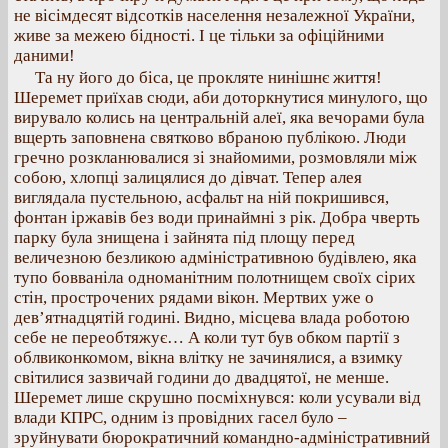
не вісімдесят відсотків населення незалежної України,
живе за межею бідності. І це тільки за офіційними
даними!
Та ну його до біса, це прокляте нинішнє життя!
Шеремет приїхав сюди, аби доторкнутися минулого, що
вирувало колись на центральній алеї, яка вечорами була
вщерть заповнена святково вбраною публікою. Люди
гречно розкланювалися зі знайомими, розмовляли між
собою, хлопці залицялися до дівчат. Тепер алея
виглядала пустельною, асфальт на ній покришився,
фонтан іржавів без води принаймні з рік. Добра чверть
парку була знищена і зайнята під площу перед
величезною безликою адміністративною будівлею, яка
тупо бовваніла одноманітним полотнищем своїх сірих
стін, прострочених рядами вікон. Мертвих уже о
дев’ятнадцятій годині. Видно, місцева влада роботою
себе не переобтяжує… А коли тут був обком партії з
облвиконкомом, вікна влітку не зачинялися, а взимку
світилися зазвичай години до двадцятої, не менше.
Шеремет лише скрушно посміхнувся: коли усували від
влади КПРС, одним із провідних гасел було –
зруйнувати бюрократичний командно-адміністративний