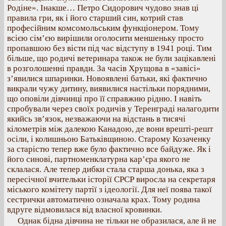
Родіне». Інакше… Петро Сидорович чудово знав ці
правила гри, як і його старший син, котрий став
професійним комсомольським функціонером. Тому
всією сім’єю вирішили оголосити меншеньку просто
пропавшою без вісти під час відступу в 1941 році. Тим
більше, що родичі ветеринара також не були зацікавлені
в розголошенні правди. За часів Хрущова в «завісі»
з’явилися шпаринки. Новоявлені батьки, які фактично
викрали чужу дитину, виявилися настільки порядними,
що оповіли дівчинці про її справжню рідню. І навіть
спробували через своїх родичів у Теренграді налагодити
якийсь зв’язок, незважаючи на відстань в тисячі
кілометрів між далекою Канадою, де вони врешті-решт
осіли, і колишньою Батьківщиною. Старому Козаченку
за старістю тепер вже було фактично все байдуже. Як і
його синові, партноменклатурна кар’єра якого не
склалася. Але тепер дибки стала старша донька, яка з
пересічної вчительки історії СРСР виросла на секретаря
міського комітету партії з ідеології. Для неї поява такої
сестрички автоматично означала крах. Тому родина
вдруге відмовилася від власної кровинки.
Однак бідна дівчина не тільки не образилася, але й не