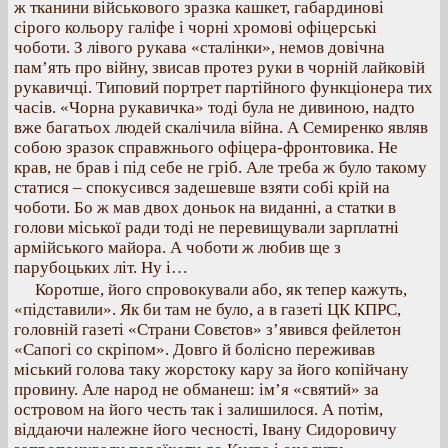
ж тканини військового зразка кашкет, габардинові
сірого кольору галіфе і чорні хромові офіцерські
чоботи. З лівого рукава «сталінки», немов довічна
пам’ять про війну, звисав протез руки в чорній лайковій
рукавичці. Типовий портрет партійного функціонера тих
часів. «Чорна рукавичка» тоді була не дивиною, надто
вже багатьох людей скалічила війна. А Семиренко являв
собою зразок справжнього офіцера-фронтовика. Не
крав, не брав і під себе не гріб. Але треба ж було такому
статися – спокусився задешевше взяти собі крій на
чоботи. Бо ж мав двох доньок на виданні, а статки в
голови міської ради тоді не перевищували зарплатні
армійського майора. А чоботи ж любив ще з
парубоцьких літ. Ну і…
Коротше, його спровокували або, як тепер кажуть,
«підставили». Як би там не було, а в газеті ЦК КПРС,
головній газеті «Страни Совєтов» з’явився фейлетон
«Сапогі со скріпом». Довго й болісно переживав
міський голова таку жорстоку кару за його копійчану
провину. Але народ не обманеш: ім’я «святий» за
островом на його честь так і залишилося. А потім,
віддаючи належне його чесності, Івану Сидоровичу