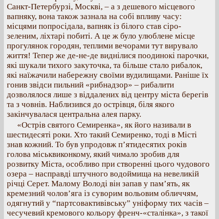
Санкт-Петербурзі, Москві, – а з дешевого місцевого
вапняку, вона також зазнала на собі впливу часу:
місцями попросідала, вапняк із білого став сіро-
зеленим, ліхтарі побиті. А це ж було улюблене місце
прогулянок городян, теплими вечорами тут вирувало
життя! Тепер же де-не-де виднілися поодинокі парочки,
які шукали тихого закуточка, та більше стало рибалок,
які наїжачили набережну своїми вудилищами. Раніше їх
гонив звідси пильний «рибнадзор» – рибалити
дозволялося лише з віддалених від центру міста берегів
та з човнів. Наблизився до острівця, біля якого
закінчувалася центральна алея парку.
«Острів святого Семиренка», як його називали в
шестидесяті роки. Хто такий Семиренко, тоді в Місті
знав кожний. То був упродовж п’ятидесятих років
голова міськвиконкому, який чимало зробив для
розвитку Міста, особливо при створенні цього чудового
озера – насправді штучного водоймища на невеликій
річці Серет. Малому Володі він запав у пам’ять, як
кремезний чолов’яга із суворим вольовим обличчям,
одягнутий у “партсовактивівську” уніформу тих часів –
чесучевий кремового кольору френч-«сталінка», з такої