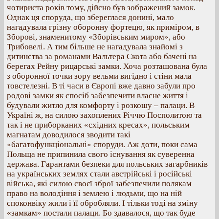
чотириста років тому, дійсно був зображений замок.
Однак ця споруда, що збереглася донині, мало
нагадувала грізну оборонну фортецю, як приміром, в
Зборові, знаменитому «Зборівським миром», або
Трибовелі. А тим більше не нагадувала знайомі з
дитинства за романами Вальтера Скота або бачені на
берегах Рейну рицарські замки. Хоча розташована була
з оборонної точки зору вельми вигідно і стіни мала
товстелезні. В ті часи в Європі вже давно забули про
родові замки як спосіб забезпечити власне життя і
будували житло для комфорту і розкошу – палаци. В
Україні ж, на силою захоплених Річчю Посполитою та
так і не приборканих «східних кресах», польським
магнатам доводилося зводити такі
«багатофункціональні» споруди. Аж доти, поки сама
Польща не припинила свого існування як суверенна
держава. Гарантами безпеки для польських загарбників
на українських землях стали австрійські і російські
війська, які силою своєї зброї забезпечили полякам
право на володіння і землею і людьми, що на ній
споконвіку жили і її обробляли. І тільки тоді на зміну
«замкам» постали палаци. Бо здавалося, що так буде