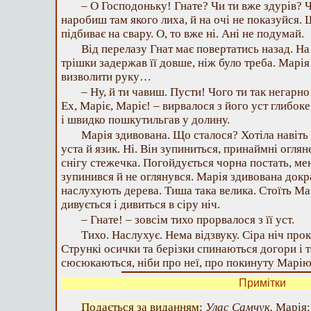
– О Господоньку! Гнате? Чи ти вже здурів? 
наробиш там якого лиха, й на очі не показуйся.
підбиває на свару. О, то вже ні. Ані не подумай.
Від перелазу Гнат має повертатись назад. На 
трішки задержав її довше, ніж було треба. Марі
визволити руку…
– Ну, й ти чавиш. Пусти! Чого ти так негарно 
Ех, Маріє, Маріє! – вирвалося з його уст глибок
і швидко пошкутильгав у долину.
Марія здивована. Що сталося? Хотіла навіть 
уста й язик. Ні. Він зупиниться, принаймні огля
снігу стежечка. Погойдується чорна постать, мен
зупинився й не оглянувся. Марія здивована докр
наслухують дерева. Тиша така велика. Стоїть Мар
дивується і дивиться в сіру ніч.
– Гнате! – зовсім тихо прорвалося з її уст.
Тихо. Наслухує. Нема відзвуку. Сіра ніч прок
Стрункі осички та берізки спинаються догори і т
сюсюкаються, ніби про неї, про покинуту Марію
Примітки
Подається за виданням
:
Улас Самчук.
Марія: 