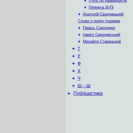
+
П’ять по дванадцятій
+
Плянета Ді-Пі
+
Анатолій Свидницький
Слово о полку Ігоревім
+
Герась Соколенко
+
Ізмаїл Срезневський
+
Михайло Старицький
+
Т
+
У
+
Ф
+
Х
+
Ч
+
Ш – Щ
+
Публіцистика