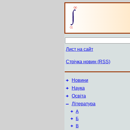
Лист на сайт
Стрічка новин (RSS)
+
Новини
+
Наука
+
Освіта
–
Література
+
А
+
Б
+
В