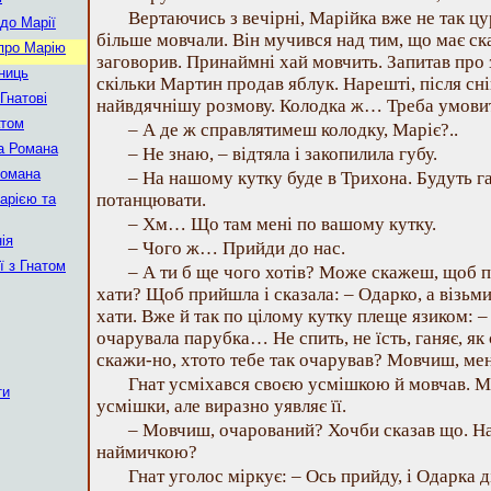
Вертаючись з вечірні, Марійка вже не так цу
 до Марії
більше мовчали. Він мучився над тим, що має ск
 про Марію
заговорив. Принаймні хай мовчить. Запитав про 
рниць
скільки Мартин продав яблук. Нарешті, після сні
Гнатові
найвдячнішу розмову. Колодка ж… Треба умови
атом
– А де ж справлятимеш колодку, Маріє?..
а Романа
– Не знаю, – відтяла і закопилила губу.
Романа
– На нашому кутку буде в Трихона. Будуть га
потанцювати.
арією та
– Хм… Що там мені по вашому кутку.
ія
– Чого ж… Прийди до нас.
ї з Гнатом
– А ти б ще чого хотів? Може скажеш, щоб пр
хати? Щоб прийшла і сказала: – Одарко, а візьми
хати. Вже й так по цілому кутку плеще язиком: –
очарувала парубка… Не спить, не їсть, ганяє, 
скажи-но, хтото тебе так очарував? Мовчиш, мен
Гнат усміхався своєю усмішкою й мовчав. Ма
ти
усмішки, але виразно уявляє її.
– Мовчиш, очарований? Хочби сказав що. Н
наймичкою?
Гнат уголос міркує: – Ось прийду, і Одарка д