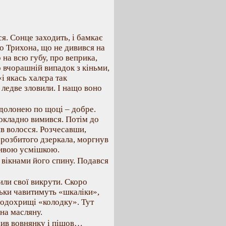
я. Сонце заходить, і бамкає
ро Трихона, що не дивився на
 на всю губу, про веприка,
о вчорашній випадок з кіньми,
і якась халєра так
 ледве зловили. І нащо воно
 долонею по щоці – добре.
докладно вимився. Потім до
ив волосся. Розчесавши,
 розбитого дзеркала, моргнув
ливою усмішкою.
 вікнами його спину. Подався
или свої викрути. Скоро
дьки чавитимуть «шкаліки»,
Водохрищі «колодку». Тут
на масляну.
мив вовнянку і пішов…