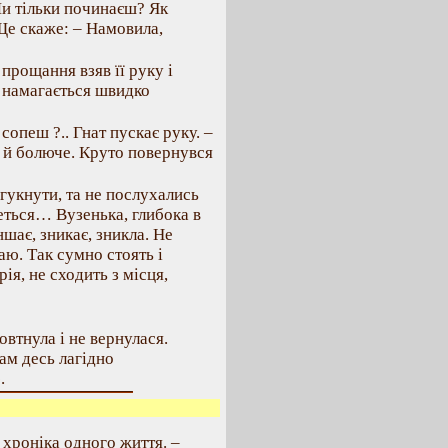
Чи тільки починаєш? Як
 Ще скаже: – Намовила,
прощання взяв її руку і
я намагається швидко
сопеш ?.. Гнат пускає руку. –
е й болюче. Круто повернувся
гукнути, та не послухались
неться… Вузенька, глибока в
шає, зникає, зникла. Не
аю. Так сумно стоять і
ія, не сходить з місця,
овтнула і не вернулася.
ам десь лагідно
.
хроніка одного життя. –