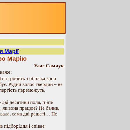
я Марії
про Марію
Улас Самчук
 каже:
 Гнат робить з обрізка коси
бує. Рудий волос твердий – не
впертість переможуть.
дві десятини поля, п’ять
в, як вона працює? Не бачив,
вала, сама дві решеті… Не
 підборіддя і співає: