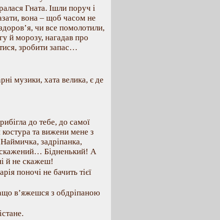
ралася Гната. Ішли поруч і
азати, вона – щоб часом не
здоров’я, чи все помолотили,
гу й морозу, нагадав про
тися, зробити запас…
рні музики, хата велика, є де
ибігла до тебе, до самої
 костура та вижени мене з
 Наймичка, задріпанка,
як скажений… Бідненький! А
і й не скажеш!
рія поночі не бачить тієї
ащо в’яжешся з обдріпаною
істане.