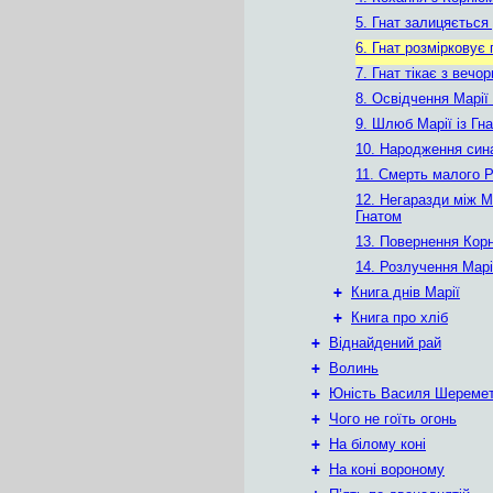
5. Гнат залицяється
6. Гнат розмірковує
7. Гнат тікає з вечо
8. Освідчення Марії 
9. Шлюб Марії із Гн
10. Народження син
11. Смерть малого 
12. Негаразди між М
Гнатом
13. Повернення Корн
14. Розлучення Марі
+
Книга днів Марії
+
Книга про хліб
+
Віднайдений рай
+
Волинь
+
Юність Василя Шереме
+
Чого не гоїть огонь
+
На білому коні
+
На коні вороному