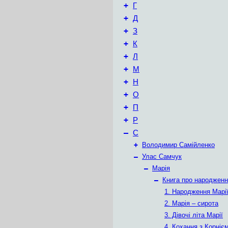
+
Г
+
Д
+
З
+
К
+
Л
+
М
+
Н
+
О
+
П
+
Р
–
С
+
Володимир Самійленко
–
Улас Самчук
–
Марія
–
Книга про народженн
1. Народження Марі
2. Марія – сирота
3. Дівочі літа Марії
4. Кохання з Корніє