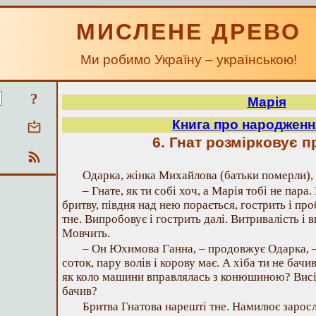
МИСЛЕНЕ ДРЕВО
Ми робимо Україну – українською!
?
Марія
Книга про народженн
6. Гнат розмірковує 
Одарка, жінка Михайлова (батьки померли),
– Гнате, як ти собі хоч, а Марія тобі не пара.
бритву, півдня над нею порається, гострить і про
тне. Випробовує і гострить далі. Витривалість і 
Мовчить.
– Он Юхимова Ганна, – продовжує Одарка, – 
соток, пару волів і корову має. А хіба ти не бачи
як коло машини вправлялась з конюшиною? Висі
бачив?
Бритва Гнатова нарешті тне. Намилює заросле