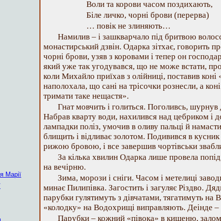
Воли та корови часом поздихають,
Біле личко, чорні брови (перерва)
… повік не злиняють…
Намилив – і зашкварчало під бритвою волосс
монастирський дзвін. Одарка зітхає, говорить п
чорні брови, узяв з коровами і тепер он господар
який уже так угодувався, що не може встати, пр
коли Михайло приїхав з олійниці, поставив коні «
наполохала, що сані на трісочки рознесли, а коні
тримати таке нещастя».
Гнат мовчить і голиться. Поголивсь, шурнув
Набрав кварту води, нахилився над цебриком і 
лампадки поліз, умочив в оливу пальці й намаст
блищить і відливає золотом. Подивився в кусник
рижою бровою, і все завершив чортівськи зваб
За кілька хвилин Одарка лише провела попід
на вечірню.
я Марії
Зима, морози і сніги. Часом і метелиці завод
ї
минає Пилипівка. Загостить і загуляє Різдво. Дя
парубки гулятимуть з дівчатами, тягатимуть на 
«колодку» на Водохрищі виправляють. Деінде – 
Парубки – кожний «півока» в кишеню, зало
м