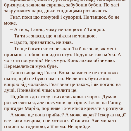
бризнули, заянчала скрипка, забубонів бубон. По хаті
закрутилися пари, дівки спідницями розвівають.
Гнат, поки що понурий і суворий. Не танцює, бо не
може.
– А ти ж, Ганно, чому не танцюєш? Танцюй.
– Та ти ж знаєш, що я ніколи не танцюю.
– Цього, признатись, не знав.
– Ти ще багато чого не знав. Ти й не знав, як мені
приємно з тобою посидіти отут. Подушки такі м’які. А
чого ти посумнів? Не сумуй. Кинь лихом об землю.
Перемелеться мука буде.
Ганна вища від Гната. Вона навмисне не стає коло
нього, щоб не було помітно. Не личить бути жінці
вищою від чоловіка. Гнат знає це також, і як погано на
душі. Принаймні чимсь залити це.
Підійшов до столу і вихилив кілька чарок. Думав
розвеселиться, але посумнів ще гірше. Гляне на Ганну,
пригадає Марію, порівняє і хочеться кричати з розпуки.
А може ще вона прийде? А може якраз? Іскорка надії
все-таки жевріла, і не хотілося її гасити. Але минала
година за годиною, а її нема. Не прийде!