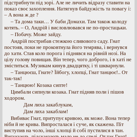
підстрибнути під зорі. Але не личить відразу ставити на
показ своє захоплення. Натягнув байдужість та повагу і:
– А вона ж де ?
– Та дома таки… У баби Домахи. Там також колоду
котять. – О, Андрій і висловлювався не по-простацьки.
– Побачу. Може зайду.
Андрій пострибав стежкою сливового саду. Гнат
постояв, поки не проковтнула його темрява, і вернувся
до хати. Став коло порога і піднявся на рівній нозі. На
цілу голову повищав. Він тепер, чого доброго, і в хаті не
зміститься. Музикам кинув двадцятку, і ті шкварнули.
– Танцюєш, Гнате? Їйбогу, хлопці, Гнат танцює!.. От
так-так!
– Танцюю! Козака сипте!
Цимбали сипнули козака. Гнат підняв поли і пішов
ходором.
Дам лиха закаблукам,
Дам лиха закаблам!
Вибиває Гнат, притупує кривою, як може. Вона тепер
ніби й не крива. Випросталася і суче, як скажена. Піт
виступив на чоло, інші хлопці й собі пустилися в тан.
Вигукують, підскакують мало не до стелі. От так Гнат!