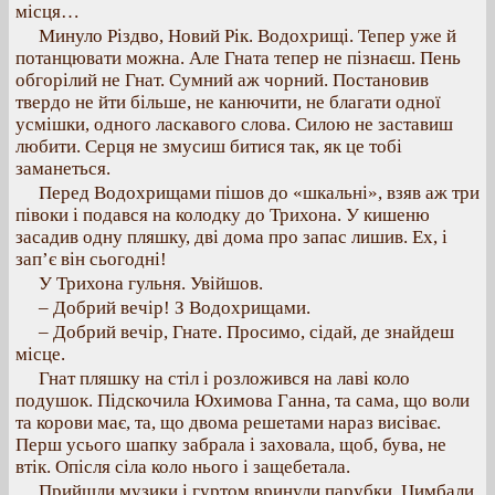
місця…
Минуло Різдво, Новий Рік. Водохрищі. Тепер уже й
потанцювати можна. Але Гната тепер не пізнаєш. Пень
обгорілий не Гнат. Сумний аж чорний. Постановив
твердо не йти більше, не канючити, не благати одної
усмішки, одного ласкавого слова. Силою не заставиш
любити. Серця не змусиш битися так, як це тобі
заманеться.
Перед Водохрищами пішов до «шкальні», взяв аж три
півоки і подався на колодку до Трихона. У кишеню
засадив одну пляшку, дві дома про запас лишив. Ех, і
зап’є він сьогодні!
У Трихона гульня. Увійшов.
– Добрий вечір! З Водохрищами.
– Добрий вечір, Гнате. Просимо, сідай, де знайдеш
місце.
Гнат пляшку на стіл і розложився на лаві коло
подушок. Підскочила Юхимова Ганна, та сама, що воли
та корови має, та, що двома решетами нараз висіває.
Перш усього шапку забрала і заховала, щоб, бува, не
втік. Опісля сіла коло нього і защебетала.
Прийшли музики і гуртом вринули парубки. Цимбали