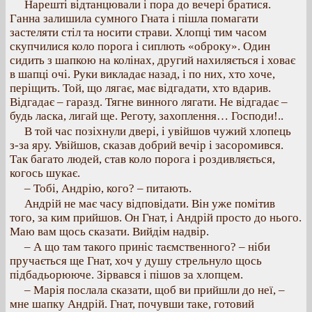
Нарешті відтанцювали і пора до вечері братися.
Ганна залишила сумного Гната і пішла помагати
застеляти стіл та носити страви. Хлопці тим часом
скупчилися коло порога і сиплють «оброку». Один
сидить з шапкою на колінах, другий нахиляється і ховає
в шапці очі. Руки викладає назад, і по них, хто хоче,
періщить. Той, що лягає, має відгадати, хто вдарив.
Відгадає – гаразд. Тягне винного лягати. Не відгадає –
будь ласка, лигай ще. Реготу, захоплення… Господи!..
В той час позіхнули двері, і увійшов чужий хлопець
з-за яру. Увійшов, сказав добрий вечір і засоромився.
Так багато людей, став коло порога і роздивляється,
когось шукає.
– Тобі, Андрію, кого? – питають.
Андрій не має часу відповідати. Він уже помітив
того, за ким прийшов. Он Гнат, і Андрій просто до нього.
Маю вам щось сказати. Вийдім надвір.
– А що там такого приніс таємственного? – ніби
пручається ще Гнат, хоч у душу стрельнуло щось
підбадьорююче. Зірвався і пішов за хлопцем.
– Марія послала сказати, щоб ви прийшли до неї, –
мне шапку Андрій. Гнат, почувши таке, готовий