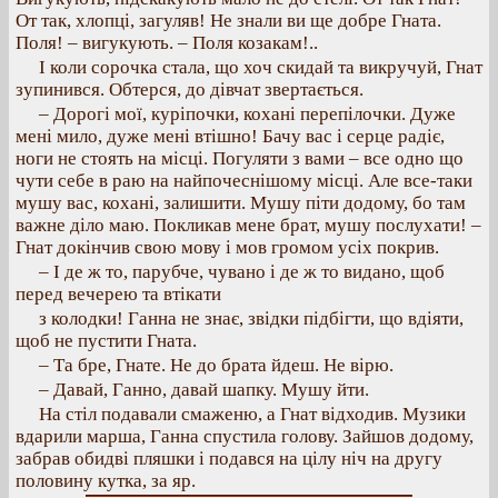
От так, хлопці, загуляв! Не знали ви ще добре Гната.
Поля! – вигукують. – Поля козакам!..
І коли сорочка стала, що хоч скидай та викручуй, Гнат
зупинився. Обтерся, до дівчат звертається.
– Дорогі мої, куріпочки, кохані перепілочки. Дуже
мені мило, дуже мені втішно! Бачу вас і серце радіє,
ноги не стоять на місці. Погуляти з вами – все одно що
чути себе в раю на найпочеснішому місці. Але все-таки
мушу вас, кохані, залишити. Мушу піти додому, бо там
важне діло маю. Покликав мене брат, мушу послухати! –
Гнат докінчив свою мову і мов громом усіх покрив.
– І де ж то, парубче, чувано і де ж то видано, щоб
перед вечерею та втікати
з колодки! Ганна не знає, звідки підбігти, що вдіяти,
щоб не пустити Гната.
– Та бре, Гнате. Не до брата йдеш. Не вірю.
– Давай, Ганно, давай шапку. Мушу йти.
На стіл подавали смаженю, а Гнат відходив. Музики
вдарили марша, Ганна спустила голову. Зайшов додому,
забрав обидві пляшки і подався на цілу ніч на другу
половину кутка, за яр.