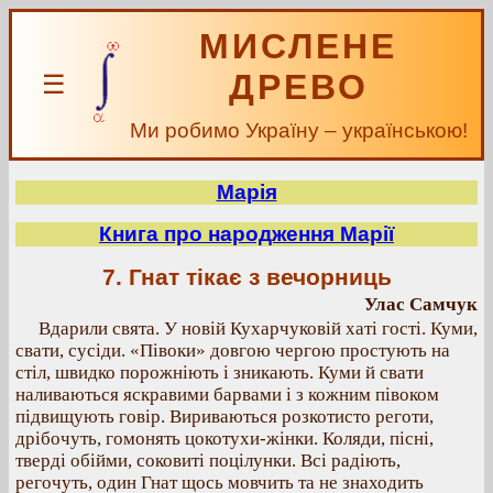
МИСЛЕНЕ
ДРЕВО
☰
Ми робимо Україну – українською!
Марія
Книга про народження Марії
7. Гнат тікає з вечорниць
Улас Самчук
Вдарили свята. У новій Кухарчуковій хаті гості. Куми,
свати, сусіди. «Півоки» довгою чергою простують на
стіл, швидко порожніють і зникають. Куми й свати
наливаються яскравими барвами і з кожним півоком
підвищують говір. Вириваються розкотисто реготи,
дрібочуть, гомонять цокотухи-жінки. Коляди, пісні,
тверді обійми, соковиті поцілунки. Всі радіють,
регочуть, один Гнат щось мовчить та не знаходить