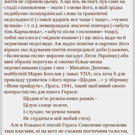
життя не сприяли цьому. А що він, як поет, був саме на
стадії становлення – знати і з мови його, в якій зрідка
подибуємо позаукраїнські слова та граматичні
недоладності («хвилі вдарять все чаще і чаще», «чужих
вулиців» і т. п.), невиправдані лексичні повтори («забута
тінь Кармалюка», «забута пісня з полонини» тощо),
хибні наголоси («мідн
и
м яз
и
ком») і ще якісь вади чи й
чернеткові недогляди. Аж надто помітне в окремих його
віршах наслідування поетів попередньої доби (скажімо,
«Колискова пісня» виразно нагадує Лесю Українку) або
явні образні перегуки зі своїми більш-менш
перевесниками (один з них – Михайло Дяченко,
майбутній Марко Боєслав у лавах УПА; ось хоча б для
прикладу уривочок з його вірша «Щодня…» у збірнику
«Вони прийдуть», Прага, 1941, такий звабливий своєю
контрастністю для юного Герася:
Щодня п’ю розкіш юних ранків –
Цілую сонце золоте,
І слухаю, чи ревом танків
Не сердиться мій любий степ).
Але в більшості поезій Герась Соколенко промовляв
таки власним, ні на кого не схожим поетичним голосом,