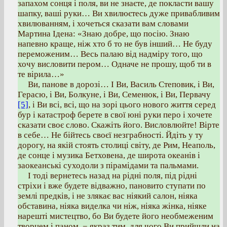
запахом сонця і поля, ви не знаєте, де покласти вашу
шапку, ваші руки… Ви хвилюєтесь дуже привабливим
хвилюванням, і хочеться сказати вам словами
Мартина Ідена: «Знаю добре, що посію. Знаю
напевно краще, ніж хто б то не був інший… Не буду
переможеним… Весь палаю від надміру того, що
хочу висловити пером… Одначе не прошу, щоб ти в
те вірила…»
Ви, панове в дорозі… І Ви, Василь Степовик, і Ви,
Герасю, і Ви, Болкуне, і Ви, Семенюк, і Ви, Первачу
[5]
, і Ви всі, всі, що на зорі цього нового життя серед
бур і катастроф берете в свої юні руки перо і хочете
сказати своє слово. Скажіть його. Висловлюйте! Вірте
в себе… Не бійтесь своєї незграбності. Йдіть у ту
дорогу, на якій стоять столиці світу, де Рим, Неаполь,
де сонце і музика Бетховена, де широта океанів і
заокеанські суходоли з пірамідами та пальмами.
І тоді вернетесь назад на рідні поля, під рідні
стріхи і вже будете відважно, пановито ступати по
землі предків, і не злякає вас ніякий салон, ніяка
обставина, ніяка виделка чи ніж, ніяка жінка, ніяке
нарешті мистецтво, бо Ви будете його необмеженим
творцем і паном, − якраз тим, для чого Ви прийшли на