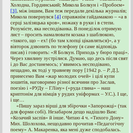
Холодна, Гординський; Микола Болкун і «Пробоєм»
[3]
, між іншим, Вам теж передали декілька журналів;
Микола повернувся
[4]
справжнім гайдамакою – «а в
серці залізяцька кров», ножаку в руки і в степи.
Розумієте, яка несподіванка. В понеділок отримую
лист – просить намалювати козака з шаблюкою,
«такого, що – ех! (бо там хлопці цікавляться)», а у
вівторок дзвонить по телефону (я саме відповідь
писав) і говорить: «Я Болкун. Приходь у бюро праці».
Через хвилину зустрілися. Думаю, що десь після свят
і до Вас достанемось; з’явимось несподівано,
нещадно, як тоді у травневу пору [1942 р. –
Р. Д.
],
принесемо Вам «жар молодих очей» і цілі купи
зошитів, наговоримо різної всячини про Заслав,
поезію і «РУДу – ГЛіну» («руда глина» – наш
криптонім для німців у рудих уніформах – У.С.). І ще,
і ще…
«Пишу зараз вірші для збірочки «Запорожці» (так
для форми собі). Незабаром дещо надішлю Вам:
«Козачий заспів» й інше. Читаю 4 ч. «Тихого Дону»
Мих. Шолохова, нещодавно прочитав «Педагогічну
поему» А. Макаренка, яка мені дуже сподобалась.