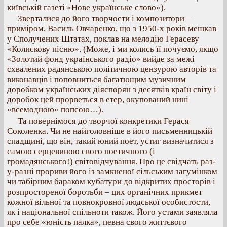
київській газеті «Нове українське слово»).
Зверталися до його творчости і композитори –
приміром, Василь Овчаренко, що з 1950-х років мешкав
у Сполучених Штатах, поклав на мелодію Герасеву
«Колискову пісню». (Може, і ми колись її почуємо, якщо
«Золотий фонд українського радіо» вийде за межі
схвалених радянською політичною цензурою авторів та
виконавців і поповниться багатющим музичним
доробком українських діяспорян з десятків країн світу і
доробок цей прорветься в етер, окупований нині
«всемодною» попсою…).
Та повернімося до творчої конкретики Герася
Соколенка. Чи не найголовніше в його письменницькій
спадщині, що він, такий юний поет, устиг визначитися з
самою серцевиною свого поетичного (і
громадянського!) світовідчування. Про це свідчать раз-
у-разні прориви його із замкненої сільським загумінком
чи табірним бараком кубатури до відкритих просторів і
розпростореної боротьби – цих органічних прикмет
кожної вільної та повнокровної людської особистости,
як і національної спільноти також. Його устами заявляла
про себе «юність палка», певна свого життєвого