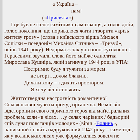
а Україна –
нам!
(«
Присвята
»)
І це був не голос самітника-самозванця, а голос доби,
голос покоління, що поривалося жити і творити «крізь
життєву грозу» (слова з київського вірша Михася
Сопілки – псевдонім Михайла Ситника – «Тризуб»,
осінь 1941 року). Недарма ж так унісонно-суголосно з
Герасевими звучали слова його майже однолітка
Мирослава Кушніра, який загинув у 1944 році в УПА:
Нестримно буду я тужити за морем,
де вгорі і долом блакить.
Дихати хочу – і дихать простором.
Я хочу вічністю жить.
Життєствердна настроєність романтичної
Соколенкової музи напрочуд органічна. Не міг він
відсторонити свого ліричного героя від маґістральних
проблем, коли «в лісах, …у селах чарівних / бадьорий
спів лунає повстанців молодих» (вірш «
Волинь
»,
написаний і навіть надрукований 1942 року – саме тоді,
як у волинських лісах уже формувалися зовсім не