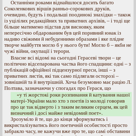
Останніми роками віднайшлося досить багато
Соколенкових віршів ранньо-сорокових друків,
очевидно, будуть і подальші поодинокі знахідки – також
із уцілілих редакційних та приватних архівів, – і тоді ще
більше матимемо підстав для висновку, яким
непересічно обдарованим був цей поривний юнак із
надиво свіжими й небуденними образами і яке плідне
творче майбуття могло б у нього бути! Могло б – якби не
чужі війни, окупації і терори.
Власне всі відомі на сьогодні Герасеві твори – це
політично відсепарована частка його спадщини: одні – з
публікацій офіційної підцензурної преси, інші – з
приватних листів, які так само підлягали осторозі –
зовнішній та й внутрішній. Хоча безумовно має рацію Л.
Полтава, зазначаючи у спогадах про Герася, що
«у ті жорстокі роки розпинання й катування нашої
матері-України мало хто з поетів із молоді говорив
про це так відверто і з таким великим серцем, як цей
визначний і досі майже невідомий поет».
Зрозуміло й те, що до кінця зформуватись і
викристалізуватись його поетичній особистості просто
забракло часу, не кажучи вже про те, що самі обставини