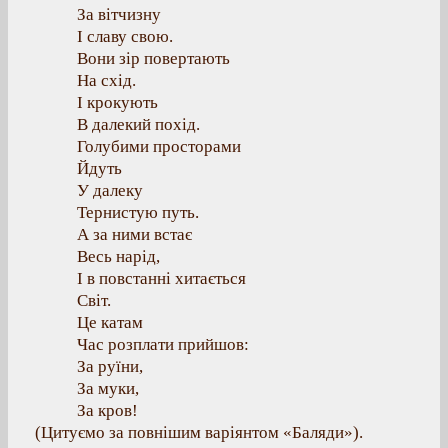
За вітчизну
І славу свою.
Вони зір повертають
На схід.
І крокують
В далекий похід.
Голубими просторами
Йдуть
У далеку
Тернистую путь.
А за ними встає
Весь нарід,
І в повстанні хитається
Світ.
Це катам
Час розплати прийшов:
За руїни,
За муки,
За кров!
(Цитуємо за повнішим варіянтом «Баляди»).