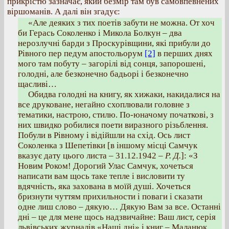
прикрістю зазначає, який безмір там був самовпевнених
віршоманів. А далі він згадує:
«Але деяких з тих поетів забути не можна. От хоч
би Герась Соколенко і Микола Болкун – два
нерозлучні барди з Проскурівщини, які прибули до
Рівного пер педум апостольорум
[2]
в перших днях
мого там побуту – загорілі від сонця, запорошені,
голодні, але безконечно бадьорі і безконечно
щасливі…
Обидва голодні на книгу, як хижаки, накидалися на
все друковане, негайно схоплювали головне з
тематики, настрою, стилю. По-юначому початкові, з
них швидко робилися поети виразного різьблення.
Побули в Рівному і відійшли на схід. Ось лист
Соколенка з Шепетівки [в іншому місці Самчук
вказує дату цього листа – 31.12.1942 –
Р. Д.
]: «З
Новим Роком! Дорогий Улас Самчук, хочеться
написати вам щось таке тепле і висловити ту
вдячність, яка захована в моїй душі. Хочеться
бризнути чуттям прихильности і поваги і сказати
одне лиш слово – дякую… Дякую Вам за все. Останні
дні – це для мене щось надзвичайне: Ваш лист, серія
львівських журналів «Наші дні» і книг – Маланюк,