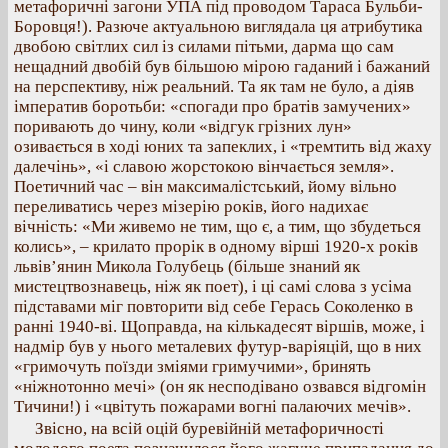
метафоричні загони УПА під проводом Тараса Бульби-
Боровця!). Разюче актуальною виглядала ця атрибутика
двобою світлих сил із силами пітьми, дарма що сам
нещадний двобій був більшою мірою гаданий і бажаний
на перспективу, ніж реальний. Та як там не було, а діяв
імператив боротьби: «спогади про братів замучених»
поривають до чину, коли «відгук грізних лун»
озивається в ході юних та запеклих, і «тремтить від жаху
далечінь», «і славою жорстокою вінчається земля».
Поетичний час – він максималістський, йому вільно
переливатись через мізерію років, його надихає
вічність: «Ми живемо не тим, що є, а тим, що збудеться
колись», – крилато прорік в одному вірші 1920-х років
львів’янин Микола Голубець (більше знаний як
мистецтвознавець, ніж як поет), і ці самі слова з усіма
підставами міг повторити від себе Герась Соколенко в
ранні 1940-ві. Щоправда, на кількадесят віршів, може, і
надмір був у нього металевих футур-варіяцій, що в них
«гримочуть поїзди зміями гримучими», бринять
«ніжнотонно мечі» (он як несподівано озвався відгомін
Тичини!) і «цвітуть пожарами вогні палаючих мечів».
Звісно, на всій оцій буревійній метафоричності