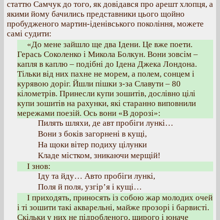
статтю Самчук до того, як довідався про арешт хлопця, а
якими йому бачились представники цього щойно
пробудженого мартин-іденівського покоління, можете
самі судити:
«До мене зайшло ще два Ідени. Це вже поети.
Герась Соколенко і Микола Болкун. Вони зовсім –
капля в каплю – подібні до Ідена Джека Лондона.
Тільки від них пахне не морем, а полем, сонцем і
курявою доріг. Йшли пішки з-за Славути – 80
кілометрів. Принесли купи зошитів, дослівно цілі
купи зошитів на рахунки, які старанно виповнили
мережами поезій. Ось вони «В дорозі»:
Пилять шляхи, де авт пробіги лункі…
Вони з боків загорнені в кущі,
На щоки вітер подиху цілунки
Кладе містком, зникаючи мерщій!
І знов:
Іду та йду… Авто пробіги лункі,
Поля й поля, узгір’я і кущі…
І приходять, приносять із собою жар молодих очей
і ті зошити такі акварельні, майже прозорі і барвисті.
Скільки у них не підробленого, щирого і юначе