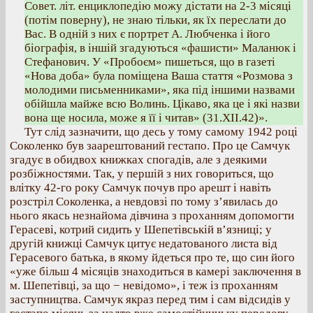
Совет. літ. енциклопедію можу дістати на 2-3 місяці
(потім поверну), не знаю тільки, як їх переслати до
Вас. В одній з них є портрет А. Любченка і його
біографія, в іншій згадуються «фашисти» Маланюк і
Стефанович. У «Пробоєм» пишеться, що в газеті
«Нова доба» була поміщена Ваша стаття «Розмова з
молодими письменниками», яка під іншими назвами
обійшла майже всю Волинь. Цікаво, яка це і які назви
вона ще носила, може я її і читав» (31.ХІІ.42)».
Тут слід зазначити, що десь у тому самому 1942 році
Соколенко був заарештований гестапо. Про це Самчук
згадує в обидвох книжках спогадів, але з деякими
розбіжностями. Так, у першій з них говориться, що
влітку 42-го року Самчук почув про арешт і навіть
розстріл Соколенка, а невдовзі по тому з’явилась до
нього якась незнайома дівчина з проханням допомогти
Герасеві, котрий сидить у Шепетівській в’язниці; у
другій книжці Самчук цитує недатованого листа від
Герасевого батька, в якому йдеться про те, що син його
«уже більш 4 місяців знаходиться в камері заключення в
м. Шепетівці, за що − невідомо», і теж із проханням
заступництва. Самчук якраз перед тим і сам відсидів у