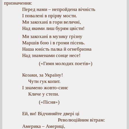
призначення:
Перед нами – непройдена вічність
І повалені в прірву мости.
Ми закохані в гори величні,
Над якими лиш бурям цвісти!
Ми закохані в музику грізну
Маршів бою і в громи пісень.
Наша юність палка й огнебризна
Над знаменами сонце несе!
(«Гимн молодих поетів»)
Козаки, за Україну!
Чути гук копит.
І знамено жовто-синє
Кличе у степи.
(«Пісня»)
Ей, ви! Відчиняйте двері ці
Революційним вітрам:
Америка – Америці,