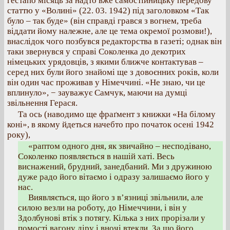
гестапо місяць за надто вже самостійницьку передову
статтю у «Волині» (22. 03. 1942) під заголовком «Так
було – так буде» (він справді грався з вогнем, треба
віддати йому належне, але це тема окремої розмови!),
внаслідок чого позбувся редакторства в газеті; однак він
таки звернувся у справі Соколенка до декотрих
німецьких урядовців, з якими ближче контактував –
серед них були його знайомі ще з довоєнних років, коли
він один час проживав у Німеччині. «Не знаю, чи це
вплинуло», − зауважує Самчук, маючи на думці
звільнення Герася.
Та ось (наводимо ще фраґмент з книжки «На білому
коні», в якому йдеться начебто про початок осені 1942
року),
«раптом одного дня, як звичайно – несподівано,
Соколенко появляється в нашій хаті. Весь
виснажений, брудний, занедбаний. Ми з дружиною
дуже радо його вітаємо і одразу залишаємо його у
нас.
Виявляється, що його з в’язниці звільнили, але
силою везли на роботу, до Німеччини, і він у
Здолбунові втік з потягу. Кілька з них прорізали у
помості вагону діру і вночі втекли. За що його