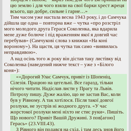
цю землю і для чого взяли на свої барки хрест жреця
всього, що добре, сильне і гарне…»
Тим часом уже настала весна 1943 року, і до Самчука
дійшла ще одна – повторна вже – чутка «про розстріл
мого молодого друга Герася Соколенка, яка вдарила
мене дуже болюче і під враженням якої я довгий час
перебував» (Самчукові слова з книжки «На коні
вороному»). На щастя, ця чутка так само «виявилась
неправдивою».
А над осінь того ж року він дістав таку листівку від
Соколенка (наведений нижче текст – уже з «Білого
коня»):
««Дорогий Улас Самчук, привіт із Шопеніц,
Сілезія. Працюю на цегельні. Все гаразд, тільки
нічого читати. Надіслав листи у Прагу та Львів.
Потроху пишу. Дуже жалію, що не застав Вас, коли
був у Рівному. А так хотілося. Після такої довгої
розлуки, не зустрів ні жодного друга. «У час
жорстокої розлуки мені ніхто не стис руки». Пишіть.
Що нового? Привіт Вашій Дружині. З пов[агою]
Герась» (23.VІІІ.43).
З Рівного він подався на схід, і там десь знов його