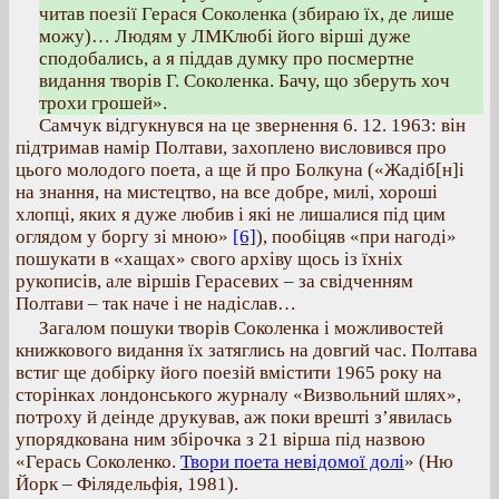
читав поезії Герася Соколенка (збираю їх, де лише
можу)… Людям у ЛМКлюбі його вірші дуже
сподобались, а я піддав думку про посмертне
видання творів Г. Соколенка. Бачу, що зберуть хоч
трохи грошей».
Самчук відгукнувся на це звернення 6. 12. 1963: він
підтримав намір Полтави, захоплено висловився про
цього молодого поета, а ще й про Болкуна («Жадіб[н]і
на знання, на мистецтво, на все добре, милі, хороші
хлопці, яких я дуже любив і які не лишалися під цим
оглядом у боргу зі мною»
[6]
), пообіцяв «при нагоді»
пошукати в «хащах» свого архіву щось із їхніх
рукописів, але віршів Герасевих – за свідченням
Полтави – так наче і не надіслав…
Загалом пошуки творів Соколенка і можливостей
книжкового видання їх затяглись на довгий час. Полтава
встиг ще добірку його поезій вмістити 1965 року на
сторінках лондонського журналу «Визвольний шлях»,
потроху й деінде друкував, аж поки врешті з’явилась
упорядкована ним збірочка з 21 вірша під назвою
«Герась Соколенко.
Твори поета невідомої долі
» (Ню
Йорк – Філядельфія, 1981).