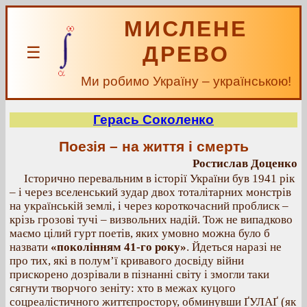
МИСЛЕНЕ
ДРЕВО
☰
Ми робимо Україну – українською!
Герась Соколенко
Поезія – на життя і смерть
Ростислав Доценко
Історично перевальним в історії України був 1941 рік
– і через вселенський зудар двох тоталітарних монстрів
на українській землі, і через короткочасний проблиск –
крізь грозові тучі – визвольних надій. Тож не випадково
маємо цілий гурт поетів, яких умовно можна було б
назвати
«поколінням 41-го року»
. Йдеться наразі не
про тих, які в полум’ї кривавого досвіду війни
прискорено дозрівали в пізнанні світу і змогли таки
сягнути творчого зеніту: хто в межах куцого
соцреалістичного життєпростору, обминувши ҐУЛАҐ (як