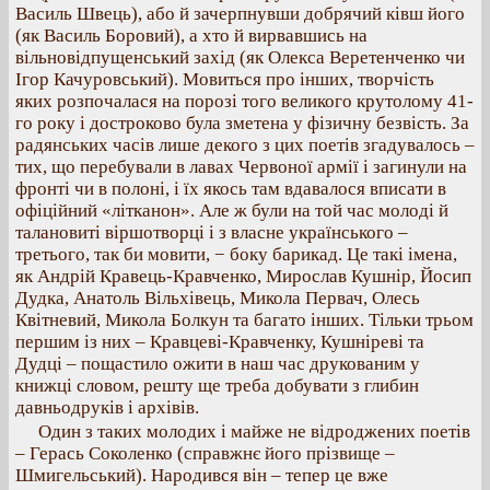
Василь Швець), або й зачерпнувши добрячий ківш його
(як Василь Боровий), а хто й вирвавшись на
вільновідпущенський захід (як Олекса Веретенченко чи
Ігор Качуровський). Мовиться про інших, творчість
яких розпочалася на порозі того великого крутолому 41-
го року і достроково була зметена у фізичну безвість. За
радянських часів лише декого з цих поетів згадувалось –
тих, що перебували в лавах Червоної армії і загинули на
фронті чи в полоні, і їх якось там вдавалося вписати в
офіційний «літканон». Але ж були на той час молоді й
талановиті віршотворці і з власне українського –
третього, так би мовити, − боку барикад. Це такі імена,
як Андрій Кравець-Кравченко, Мирослав Кушнір, Йосип
Дудка, Анатоль Вільхівець, Микола Первач, Олесь
Квітневий, Микола Болкун та багато інших. Тільки трьом
першим із них – Кравцеві-Кравченку, Кушніреві та
Дудці – пощастило ожити в наш час друкованим у
книжці словом, решту ще треба добувати з глибин
давньодруків і архівів.
Один з таких молодих і майже не відроджених поетів
– Герась Соколенко (справжнє його прізвище –
Шмигельський). Народився він – тепер це вже