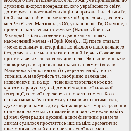
молодого поета позначилося його жагуче припадання до
духовних джерел позарадянського українського світу,
до творчости поетів-вісниківців та пражан, і не тільки їх,
бо й сам час набрякав металом: «В просторах дзвенять
мечі!» (Євген Маланюк), «Ой, устанеш ще Ти, Отамане, і
пройдеш над степами з мечем» (Наталя Лівицька-
Холодна), «Благословенний дзвін заліза і шлях,
накреслений мечем» (Юрій Клен)… Ці поети ставали
«меченосними» в нетерпінні до вікового національного
бездолля, але не менш затято і юний Герась Соколенко
протиставлявся гнітливому довкіллю. Як і вони, він наче
«виворожував віршованими заклинаннями» (вислів
Маланюка з іншої нагоди) суверенну майбутність
України. А майбутність та, заобрійно далека ще,
незважаючи ні на що – таки вже творилася крок за
кроком передусім у свідомості тодішньої молодої
ґенерації, готової перековувати орала на мечі. Бо ж
скільки можна було тонути у скімливих сентиментах,
адже «перед нами в диму Батьківщина» і «простреляний
стяг» наш на «землі, стомленій від ран», – нехай навіть
ці мечі були радше духовні, а цим фізичним ранам та
димам судилося простягтись іще на ціле драматичне
півсторіччя, коли й автор не з власної волі мав