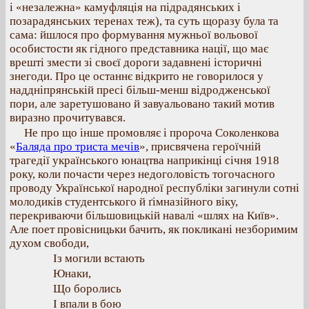
і «незалежна» камуфляція на підрадянських і
позарадянських теренах теж), та суть щоразу була та
сама: йшлося про формування мужньої вольової
особистости як гідного представника нації, що має
врешті змести зі своєї дороги задавнені історичні
знегоди. Про це останнє відкрито не говорилося у
наддніпрянській пресі більш-менш відродженської
пори, але заретушовано й завуальовано такий мотив
виразно прочитувався.
Не про що інше промовляє і пророча Соколенкова
«
Баляда про триста мечів
», присвячена героїчній
трагедії українського юнацтва наприкінці січня 1918
року, коли почасти через недоголовість тогочасного
проводу Української народної республіки загинули сотні
молодиків студентського й ґімназійного віку,
перекриваючи більшовицькій навалі «шлях на Київ».
Але поет провісницьки бачить, як покликані незборимим
духом свободи,
Із могили встають
Юнаки,
Що боролись
І впали в бою