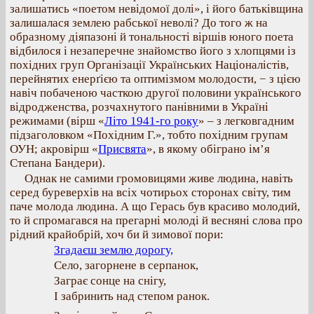
залишатись «поетом невідомої долі», і його батьківщина
залишалася землею рабської неволі? До того ж на
образному діяпазоні й тональності віршів юного поета
відбилося і незаперечне знайомство його з хлопцями із
похідних груп Організації Українських Націоналістів,
перейнятих енерґією та оптимізмом молодости, − з цією
навіч побаченою часткою другої половини українського
відродженства, розчахнутого панівними в Україні
режимами (вірш «
Літо 1941-го року
» – з легковгадним
підзаголовком «Похідним Г.», тобто похідним групам
ОУН; акровірш «
Присвята
», в якому обіграно ім’я
Степана Бандери).
Однак не самими громовицями живе людина, навіть
серед буреверхів на всіх чотирьох сторонах світу, тим
паче молода людина. А що Герась був красиво молодий,
то й спромагався на прегарні молоді й весняні слова про
рідний крайобрій, хоч би й зимової пори:
Згадаєш землю дорогу,
Село, загорнене в серпанок,
Заграє сонце на снігу,
І забринить над степом ранок.