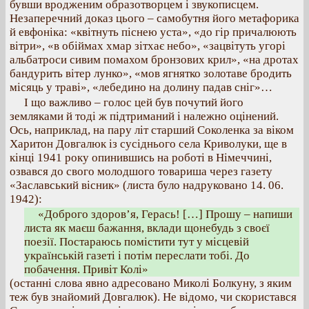
бувши вродженим образотворцем і звукописцем.
Незаперечний доказ цього – самобутня його метафорика
й евфоніка: «квітнуть піснею уста», «до гір причалюють
вітри», «в обіймах хмар зітхає небо», «зацвітуть угорі
альбатроси сивим помахом бронзових крил», «на дротах
бандурить вітер лунко», «мов ягнятко золотаве бродить
місяць у траві», «лебедино на долину падав сніг»…
І що важливо – голос цей був почутий його
земляками й тоді ж підтриманий і належно оцінений.
Ось, наприклад, на пару літ старший Соколенка за віком
Харитон Довгалюк із сусіднього села Криволуки, ще в
кінці 1941 року опинившись на роботі в Німеччині,
озвався до свого молодшого товариша через газету
«Заславський вісник» (листа було надруковано 14. 06.
1942):
«Доброго здоров’я, Герась! […] Прошу – напиши
листа як маєш бажання, вклади щонебудь з своєї
поезії. Постараюсь помістити тут у місцевій
українській газеті і потім переслати тобі. До
побачення. Привіт Колі»
(останні слова явно адресовано Миколі Болкуну, з яким
теж був знайомий Довгалюк). Не відомо, чи скористався