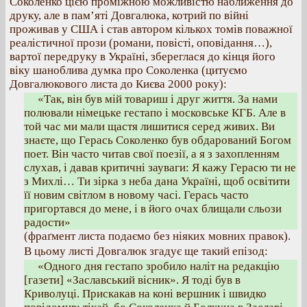
Соколенко цією проміжною можливістю наближення до
друку, але в пам’яті Довгалюка, котрий по війні
проживав у США і став автором кількох томів поважної
реалістичної прози (романи, повісті, оповідання…),
вартої передруку в Україні, збереглася до кінця його
віку шаноблива думка про Соколенка (цитуємо
Довгалюкового листа до Києва 2000 року):
«Так, він був мій товариш і друг життя. За нами
полювали німецьке гестапо і московське КГБ. Але в
той час ми мали щастя лишитися серед живих. Ви
знаєте, що Герась Соколенко був обдарований Богом
поет. Він часто читав свої поезії, а я з захопленням
слухав, і давав критичні зауваги: Я кажу Герасю ти не
з Михлі… Ти зірка з неба дана Україні, щоб освітити
її новим світлом в новому часі. Герась часто
пригортався до мене, і в його очах блищали сльози
радости»
(фраґмент листа подаємо без ніяких мовних правок).
В цьому листі Довгалюк згадує ще такий епізод:
«Одного дня гестапо зробило наліт на редакцію
[газети] «Заславський вісник». Я тоді був в
Криволуці. Прискакав на коні вершник і швидко