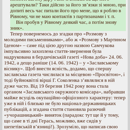
арештували? Таки дійсно за його зв’язки зі мною, при
допиті весь час питали його про мене, що я роблю в
Рівному, чи не маю контактів з партизанами і т. п.
Він пробув у Рівному деякий час, а потім знову
зник».
Тепер повернемось до згадки про «Розмову з
молодими письменниками», або ж «Розмову з Мартином
Іденом» – саме під цією другою назвою Самчукова
імпульсивно захоплена стаття-звернення була
надрукована в бердичівській газеті «Нова доба» 24. 06.
1942, а дещо раніше (14. 06. 1942) – у «Заславському
віснику». Щоб внести ясність, додамо, що спершу
заславська газета числилася за місцевою «Просвітою», і
тоді буйноквітлі вірші Г. Соколенка з’являлися в ній
дуже часто. Від 19 березня 1942 року вона стала
органом «Заславського окружного комісара», набравши
майже всуціль окупаційно-офіціозного характеру: тепер
уже в ній і близько не було націонал-державницьких
публікацій, а згадана стаття становила разючий
«учорашницький» виняток (парадокс тут ще й у тому,
що саме в ті дні Герась, можливо, вже сидів у
шепетівській в’язниці!). Зрозуміло, що написав свою