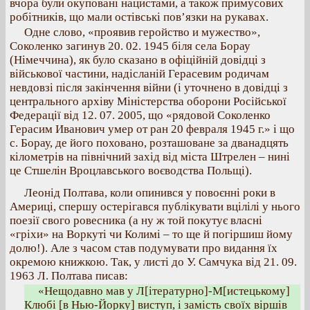
вчора були окуповані нацистами, а також примусових
робітників, що мали остівські пов’язки на рукавах.
Одне слово, «проявив геройство и мужество»,
Соколенко загинув 20. 02. 1945 біля села Борау
(Німеччина), як було сказано в офіційній довідці з
військової частини, надісланій Герасевим родичам
невдовзі після закінчення війни (і уточнено в довідці з
центрального архіву Міністерства оборони Російської
Федерації від 12. 07. 2005, що «рядовой Соколенко
Герасим Иванович умер от ран 20 февраля 1945 г.» і що
с. Борау, де його поховано, розташоване за дванадцять
кілометрів на північний захід від міста Штрелен – нині
це Стшелін Вроцлавського воєводства Польщі).
Леонід Полтава, коли опинився у повоєнні роки в
Америці, спершу остерігався публікувати вцілілі у нього
поезії свого ровесника (а ну ж той покутує власні
«гріхи» на Воркуті чи Колимі – то ще й погіршиш йому
долю!). Але з часом став подумувати про видання їх
окремою книжкою. Так, у листі до У. Самчука від 21. 09.
1963 Л. Полтава писав:
«Нещодавно мав у Л[ітературно]-М[истецькому]
Клюбі [в Нью-Йорку] виступ, і замість своїх віршів