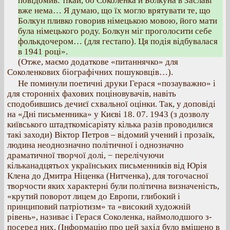
повідомив: тікай, бо Соколенка й Болкуна в Заславі
вже нема… Я думаю, що їх могло врятувати те, що
Болкун пливко говорив німецькою мовою, його мати
була німецького роду. Болкун міг проголосити себе
фолькдочером… (для гестапо). Ця подія відбувалася
в 1941 році».
(Отже, маємо додаткове «питаннячко» для
Соколенкових біографічних пошуковців…).
Не поминули поетичні друки Герася «позауважно» і
для сторонніх фахових поціновувачів, навіть
сподобившись дечиєї схвальної оцінки. Так, у доповіді
на «Дні письменника» у Києві 18. 07. 1943 (з дозволу
київського штадткомісаріяту кілька разів проводилися
такі заходи) Віктор Петров – відомий учений і прозаїк,
людина неоднозначно політичної і однозначно
драматичної творчої долі, − перелічуючи
кільканадцятьох українських письменників від Юрія
Клена до Дмитра Ніценка (Нитченка), для тогочасної
творчости яких характерні були політична визначеність,
«крутий поворот лицем до Европи, глибокий і
принциповий патріотизм» та «високий художній
рівень», називає і Герася Соколенка, наймолодшого з-
посеред них. (Інформацію про цей захід було вміщено в