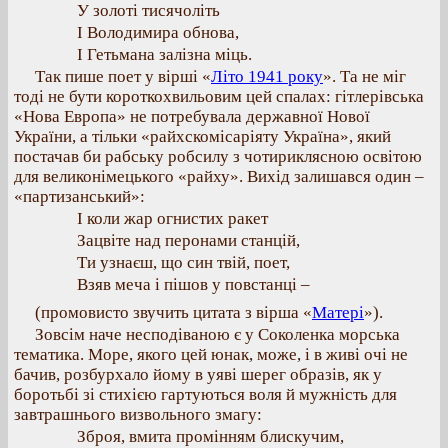
У золоті тисячоліть
І Володимира обнова,
І Гетьмана залізна міць.
Так пише поет у вірші «
Літо 1941 року
». Та не міг
тоді не бути короткохвильовим цей спалах: гітлерівська
«Нова Европа» не потребувала державної Нової
України, а тільки «райхскомісаріяту Україна», який
постачав би рабську робсилу з чотириклясною освітою
для великонімецького «райху». Вихід залишався один –
«партизанський»:
І коли жар огнистих ракет
Зацвіте над перонами станцій,
Ти узнаєш, що син твій, поет,
Взяв меча і пішов у повстанці –
(промовисто звучить цитата з вірша «
Матері
»).
Зовсім наче несподіваною є у Соколенка морська
тематика. Море, якого цей юнак, може, і в живі очі не
бачив, розбурхало йому в уяві шерег образів, як у
боротьбі зі стихією гартуються воля й мужність для
завтрашнього визвольного змагу:
Зброя, вмита промінням блискучим,