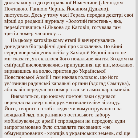
доля закинула до центральної Німеччини (Леонідом
Полтавою, Ганною Черінь, Йосипом Дудкою),
листується. Десь у тому часі Герась передав декотрі свої
вірші до редакції журналу «Золотий перстень», яка,
перемістившись зі Львова до Катовіц, готувала там
третій номер часопису…
На цьому катовіцькому етапі й вичерпувались
донедавна біографічні дані про Соколенка. По війні
серед «переміщених осіб» у Західній Европі ніхто не
міг сказати, як склалося його подальше життя. Згодом на
еміґрації висловлювались припущення, що він, можливо,
вирвавшись на волю, пристав до Української
Повстанської Армії і там наклав головою, що його
ув’язнили радянські каральні органи (здогад Самчука),
або ж він передчасно помер з ласки самих каральників.
Виявляється, що юному поетові таки судилася
передчасна смерть від рук «визволителів» зі сходу.
Його, хворого на зоб і ледве чи вимуштруваного на
вояцький лад, оперативно з остівського табору
мобілізували до армії і спровадили на передову, куди
запрограмовано було сплавляти так званих «не
обмундированих» хлопців з українських земель, які ще