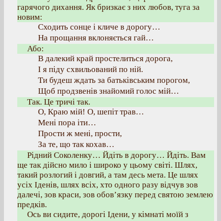
гарячого дихання. Як бризкає з них любов, туга за
новим:
Сходить сонце і кличе в дорогу…
На прощання вклоняється гай…
Або:
В далекий край простелиться дорога,
І я піду схвильований по ній.
Ти будеш ждать за батьківським порогом,
Щоб продзвенів знайомий голос мій…
Так. Це тричі так.
О, Краю мій! О, шепіт трав…
Мені пора іти…
Прости ж мені, прости,
За те, що так кохав…
Рідний Соколенку… Йдіть в дорогу… Йдіть. Вам
ще так дійсно мило і широко у цьому світі. Шлях,
такий розлогий і довгий, а там десь мета. Це шлях
усіх Іденів, шлях всіх, хто одного разу відчув зов
далечі, зов краси, зов обов’язку перед святою землею
предків.
Ось ви сидите, дорогі Ідени, у кімнаті моїй з