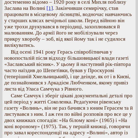
достеменно відомо – 1920 року в селі Михля поблизу
Заслава на Волині
[1]
. Закінчивши семирічку, став
працювати в місцевому лісництві, водночас навчаючись
у старших клясах вечірньої школи. Перед війною він
уже трохи друкувався в періодиці, захоплювався й
малюванням. До армії його не мобілізували через
прикру хворобу – зоб, від якої йому так і не судилося
вилікуватись.
Від осені 1941 року Герась співробітничав у
новопосталій після відходу більшовицької влади газеті
«Заславський вісник». У цьому й наступний рік-півтора
часто наїздив до Шепетівки, бував у Проскурові
(теперішній Хмельницький), і ще деінде, як от і в Києві,
де познайомився з Аркадієм Любченком, якому привіз
листа від Уласа Самчука з Рівного.
Саме Самчук і зберіг цікаві документальні деталі про
цей період у житті Соколенка. Редаґуючи рівенську
газету «Волинь», він не раз бачився з юним Герасем та й
листувався з ним. І аж ген по війні розповів про все це у
двох книжках спогадів: «На білому коні» (1965) і «На
коні вороному» (1975). Так, у першій книжці, говорячи
про завал кореспонденції на адресу «Волині», автор із