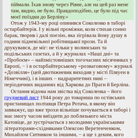
піймали. Їхав знову через Рівне, але на цей раз мене
там, видно, не було. Правдоподібно, це було під час
моєї поїздки до Берліну.»
Отож у 1943-му році опинився Соколенко в таборі
остарбайтерів. І у вільні проміжки, коли стихав сонно
барак, творив і далі поезію, яка зігрівала йому душу в
години підневільної робітницької прози. Та й
друкувався, де міг: не тільки у волинських та
подільських газетах, а й у журналах «Наші дні» та
«Пробоєм» – найзмістовніших тогочасних місячниках у
Европі, − і в остарбайтерському «розваговому» журналі
«Дозвілля» (цей двотижневик виходив у місті Пляуен в
Німеччині), і в інших – надраритетних нині –
періодичних виданнях від Харкова до Праги й Берліна.
Остання відома нам звістка від Соколенка – його
грудневий лист
1944 року до товариша по остівських
пристанищах полтавця Петра Ротача, в якому він
завважує, що вже трохи вільніше почувається в таборі і
має змогу часом виїздити до поблизького міста
Катовіце, де зустрічається з молодими українськими
літераторами-східняками Олексою Веретенченком,
Михайлом Ситником та іншими, − а ще з деким, кого