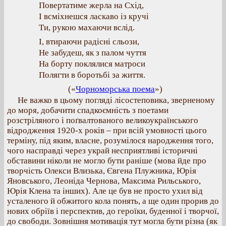
Повертатиме жерла на Схід,
І всміхнешся ласкаво із кручі
Ти, рукою махаючи вслід.
І, втираючи радісні сльози,
Не забудеш, як з палом чуття
На борту поклялися матроси
Полягти в боротьбі за життя.
(«
Чорноморська поема
»)
Не важко в цьому погляді лісостеповика, зверненому
до моря, добачити спадкоємність з поетами
розстріляного і поґвалтованого великоукраїнського
відродження 1920-х років – при всій умовності цього
терміну, під яким, власне, розумілося народження того,
чого насправді через украй несприятливі історичні
обставини ніколи не могло бути раніше (мова йде про
творчість Олекси Влизька, Євгена Плужника, Юрія
Яновського, Леоніда Чернова, Максима Рильського,
Юрія Клена та інших). Але це був не просто ухил від
усталеного й обжитого кола понять, а ще один прорив до
нових обріїв і перспектив, до героїки, буденної і творчої,
до свободи. Зовнішня мотивація тут могла бути різна (як