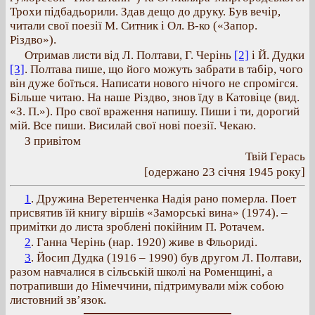
Трохи підбадьорили. Здав дещо до друку. Був вечір,
читали свої поезії М. Ситник і Ол. В-ко («Запор.
Різдво»).
Отримав листи від Л. Полтави, Г. Черінь
[2]
і Й. Дудки
[3]
. Полтава пише, що його можуть забрати в табір, чого
він дуже боїться. Написати нового нічого не спромігся.
Більше читаю. На наше Різдво, знов їду в Катовіце (вид.
«З. П.»). Про свої враження напишу. Пиши і ти, дорогий
мій. Все пиши. Висилай свої нові поезії. Чекаю.
З привітом
Твій Герась
[одержано 23 січня 1945 року]
1
. Дружина Веретенченка Надія рано померла. Поет
присвятив їй книгу віршів «Заморські вина» (1974). –
примітки до листа зроблені покійним П. Ротачем.
2
. Ганна Черінь (нар. 1920) живе в Фльориді.
3
. Йосип Дудка (1916 – 1990) був другом Л. Полтави,
разом навчалися в сільській школі на Роменщині, а
потрапивши до Німеччини, підтримували між собою
листовний зв’язок.