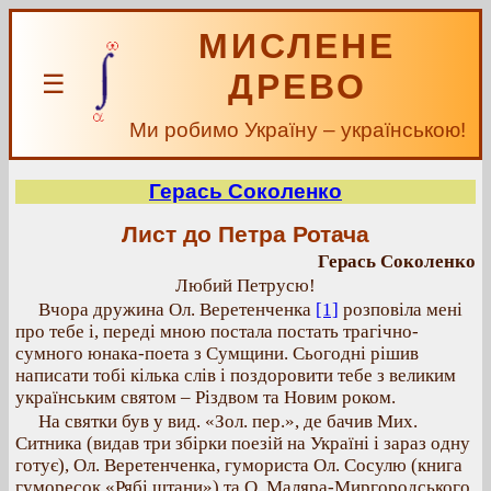
МИСЛЕНЕ
ДРЕВО
☰
Ми робимо Україну – українською!
Герась Соколенко
Лист до Петра Ротача
Герась Соколенко
Любий Петрусю!
Вчора дружина Ол. Веретенченка
[1]
розповіла мені
про тебе і, переді мною постала постать трагічно-
сумного юнака-поета з Сумщини. Сьогодні рішив
написати тобі кілька слів і поздоровити тебе з великим
українським святом – Різдвом та Новим роком.
На святки був у вид. «Зол. пер.», де бачив Мих.
Ситника (видав три збірки поезій на Україні і зараз одну
готує), Ол. Веретенченка, гумориста Ол. Сосулю (книга
гуморесок «Рябі штани») та О. Маляра-Миргородського.