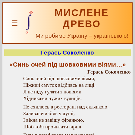
МИСЛЕНЕ
ДРЕВО
☰
Ми робимо Україну – українською!
Герась Соколенко
«Синь очей під шовковими віями…»
Герась Соколенко
Синь очей під шовковими віями,
Ніжний смуток відбивсь на лиці.
Я не піду гуляти з повіями
Хідниками чужих вулиців.
Не схилюсь в ресторані над склянкою,
Заливаючи біль у душі,
І вікна не завішу фіранкою,
Щоб тобі прочитати вірші.