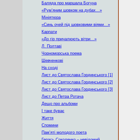
Баляда про маршала Богуна
«Рум’яним шовком на дубах…»
Мініятюра
«Синь очей під шовковими віями…»
Карпати
«До гір причалюють вітри…»
Л. Полтаві
Чорноморська поема
Шевченкові
На сході
Лист до Святослава Гординського [1]
Лист до Святослава Гординського [2]
Лист до Святослава Гординського [3]
Лист до Петра Ротача
Дещо про альбоми
І таке буває
Життя
Спомини
Пам’яті молодого поета
Герась Соколенко – невідомий