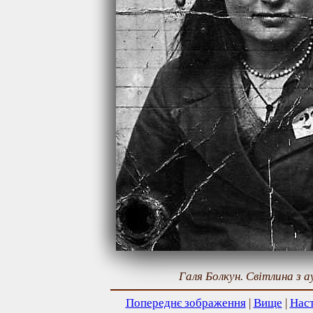
Галя Болкун. Свiтлина з а
Попереднє зображення
|
Вище
|
Нас