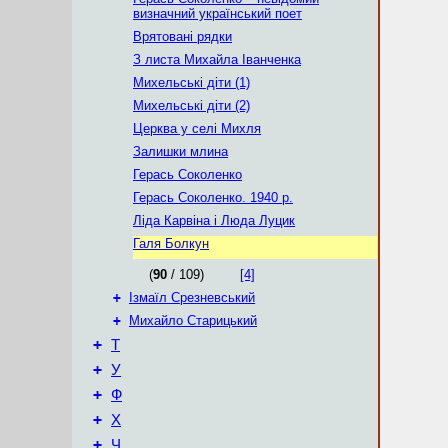
визначний український поет
Врятовані рядки
З листа Михайла Іванченка
Михельськi дiти (1)
Михельськi дiти (2)
Церква у селi Михля
Залишки млина
Герась Соколенко
Герась Соколенко. 1940 р.
Ліда Карвіна і Люда Луцик
Галя Болкун
(
90
/ 109)
[4]
+
Ізмаїл Срезневський
+
Михайло Старицький
+
Т
+
У
+
Ф
+
Х
+
Ч