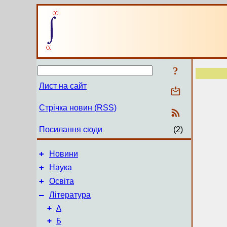
?
Лист на сайт
Стрічка новин (RSS)
Посилання сюди
(2)
+
Новини
+
Наука
+
Освіта
–
Література
+
А
+
Б