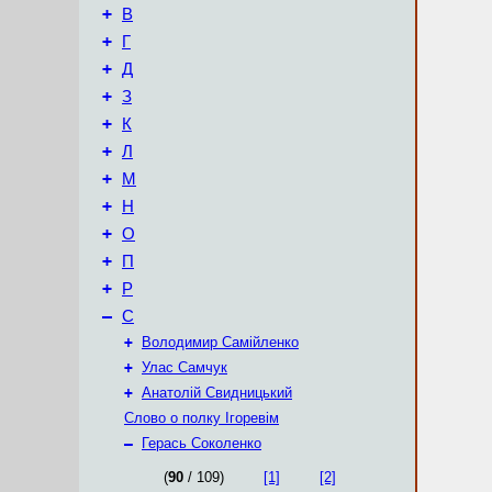
+
В
+
Г
+
Д
+
З
+
К
+
Л
+
М
+
Н
+
О
+
П
+
Р
–
С
+
Володимир Самійленко
+
Улас Самчук
+
Анатолій Свидницький
Слово о полку Ігоревім
–
Герась Соколенко
(
90
/ 109)
[1]
[2]