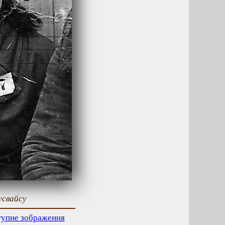
усвайсу
тупне зображення