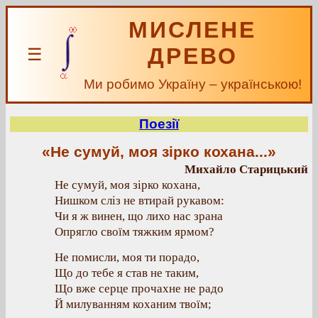
МИСЛЕНЕ
ДРЕВО
☰
Ми робимо Україну – українською!
Поезії
«Не сумуй, моя зірко кохана...»
Михайло Старицький
Не сумуй, моя зірко кохана,
Нишком сліз не втирай рукавом:
Чи я ж винен, що лихо нас зрана
Опрягло своїм тяжким ярмом?
Не помисли, моя ти порадо,
Що до тебе я став не таким,
Що вже серце прочахне не радо
Й милуванням коханим твоїм;