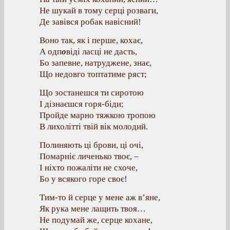
Не шукай в тому серці розваги,
Де завівся робак навісний!
Воно так, як і перше, кохає,
А одп
о
віді ласці не дасть,
Бо запевне, натруджене, знає,
Що недовго топтатиме ряст;
Що зостанешся ти сиротою
І дізнаєшся горя-біди;
Пройде марно тяжкою тропою
В лихолітті твій вік молодий.
Полиняють ці брови, ці очі,
Помарніє личенько твоє, –
І ніхто пожаліти не схоче,
Бо у всякого горе своє!
Тим-то й серце у мене аж в’яне,
Як рука мене лащить твоя…
Не подумай же, серце кохане,