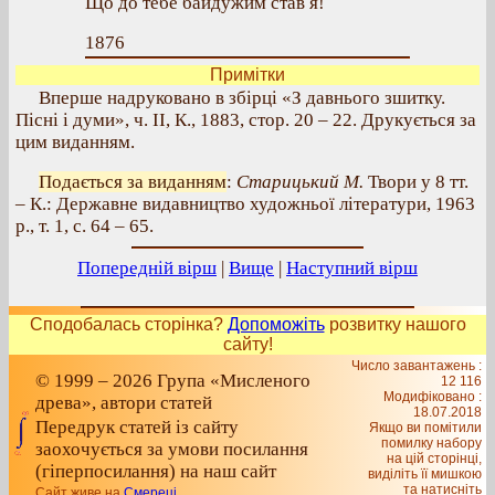
Що до тебе байдужим став я!
1876
Примітки
Вперше надруковано в збірці «З давнього зшитку.
Пісні і думи», ч. II, К., 1883, стор. 20 – 22. Друкується за
цим виданням.
Подається за виданням
:
Старицький М.
Твори у 8 тт.
– К.: Державне видавництво художньої літератури, 1963
р., т. 1, с. 64 – 65.
Попередній вірш
|
Вище
|
Наступний вірш
Сподобалась сторінка?
Допоможіть
розвитку нашого
сайту!
Число завантажень :
© 1999 – 2026 Група «Мисленого
12 116
Модифіковано :
древа», автори статей
18.07.2018
Передрук статей із сайту
Якщо ви помітили
помилку набору
заохочується за умови посилання
на цiй сторiнцi,
(гіперпосилання) на наш сайт
видiлiть її мишкою
та натисніть
Сайт живе на
Смереці