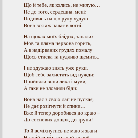
Що й тебе, як колись, не милую…
Не до того, сердешна, мені:
Подивись на цю руку худую
Вона вся аж палає в вогні.
На щоках моїх блідих, запалих
Мов та пляма червона горить,
А в надірваних грудях помалу
Щось стиска та нудливо щемить..
І не здужаю знять уже руки,
Щоб тебе захистить від нужди;
Прийняли вони лиха і муки,
А таки не зломили біди:
Вона нас з своїх лап не пускає,
Не дає розігнути й спини…
Вже й тепер доробився до краю –
До соснових дощок, до труни!
То й всміхнутись не маю я зваги
На твій усміх коханий, ясний…