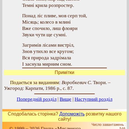
Темні крила розпростер.
Понад ліс пливе, мов серп той,
Місяць; колесо в млині
Вже спочило, лиш флояри
Звуки чути ще сумні.
Загримів лісами вистріл,
Знов утихло все кругом;
Вся природа задрімала
І заснула мирним сном.
Примітки
Подається за виданням
:
Воробкевич С.
Твори. –
Ужгород: Карпати, 1986 р., с. 87.
Попередній розділ
|
Вище
|
Наступний розділ
Сподобалась сторінка?
Допоможіть
розвитку нашого
сайту!
Число завантажень :
© 1999 – 2026 Група «Мисленого
546