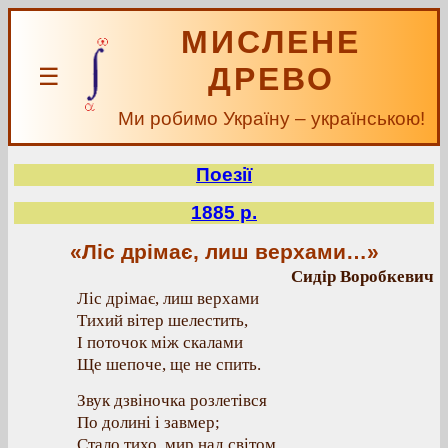
МИСЛЕНЕ
ДРЕВО
☰
Ми робимо Україну – українською!
Поезії
1885 р.
«Ліс дрімає, лиш верхами…»
Сидір Воробкевич
Ліс дрімає, лиш верхами
Тихий вітер шелестить,
І поточок між скалами
Ще шепоче, ще не спить.
Звук дзвіночка розлетівся
По долині і завмер;
Стало тихо, мир над світом