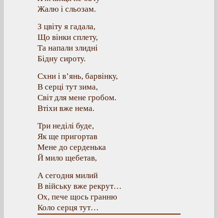
Жалю і сльозам.
З цвіту я гадала,
Що вінки сплету,
Та напали злидні
Бідну сироту.
Схни і в’янь, барвінку,
В серці тут зима,
Світ для мене гробом.
Втіхи вже нема.
Три неділі буде,
Як ще пригортав
Мене до серденька
Й мило щебетав,
А сегодня милий
В війську вже рекрут…
Ох, пече щось гранню
Коло серця тут…