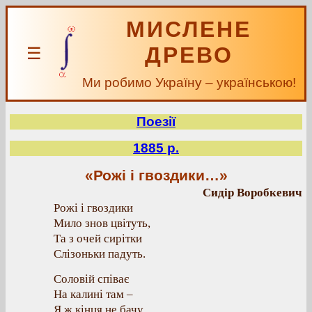
МИСЛЕНЕ
ДРЕВО
☰
Ми робимо Україну – українською!
Поезії
1885 р.
«Рожі і гвоздики…»
Сидір Воробкевич
Рожі і гвоздики
Мило знов цвітуть,
Та з очей сирітки
Слізоньки падуть.
Соловій співає
На калині там –
Я ж кінця не бачу