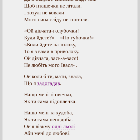
Щоб пташечки не літали,
І зозулі не ковали –
Мого сина сліду не топтали.
«Ой дівчата-голубочки!
Куди йдете?» – «По губочки!»
«Коли йдете на толоку,
То я з вами в приволоку.
Ой дівчата, зась-а-зася!
Не любіть мого Івася».
Ой коли б ти, мати, знала,
Що я
задогадав
.
Нащо мені ті овечки,
Як ти сама підоплечка.
Нащо мені та худоба,
Як ти сама неподоба.
Ой я візьму
одні льолі
Аби мені до любові!