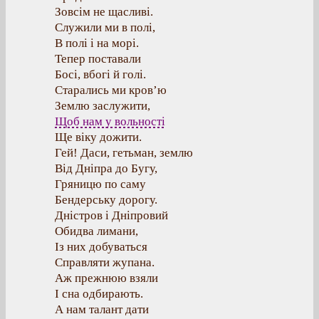
Зовсім не щасливі.
Служили ми в полі,
В полі і на морі.
Тепер поставали
Босі, вбогі й голі.
Старались ми кров’ю
Землю заслужити,
Щоб нам у вольності
Ще віку дожити.
Гей! Даси, гетьман, землю
Від Дніпра до Бугу,
Гряницю по саму
Бендерську дорогу.
Дністров і Дніпровий
Обидва лимани,
Із них добуваться
Справляти жупана.
Аж прежнюю взяли
І сна одбирають.
А нам талант дати