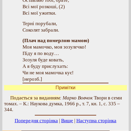
Оставляю тобі, брате,
Всі мої розкоші, (2)
Всі мої ужитки.
Терні порубали,
Соколят забрали.
(Плач над померлою мамою)
Моя мамочко, моя зозулечко!
Піду я по воду…
Зозуля буде ковать,
А я буду прислухатъ:
Чи не моя мамочка кує!
[нерозб.]
Примітки
Подається за виданням
:
Марко Вовчок
Твори в семи
томах. – К.: Наукова думка, 1966 р., т. 7, кн. 1, с. 335 –
344.
Попередня сторінка
|
Вище
|
Наступна сторінка