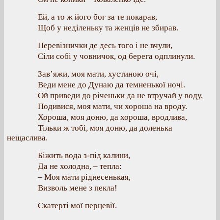
Ей, а то ж його бог за те покарав,
Щоб у неділеньку та женців не збирав.
Перевізнички де десь того і не вчули,
Сіли собі у човничок, од берега одплинули.
Зав’яжи, моя мати, хустиною очі,
Веди мене до Дунаю да темненької ночі.
Ой приведи до річеньки да не втручай у воду,
Подивися, моя мати, чи хороша на вроду.
Хороша, моя доню, да хороша, вродлива,
Тільки ж тобі, моя доню, да доленька
нещаслива.
Біжить вода з-під калини,
Да не холодна, – тепла:
– Моя мати ріднесенькая,
Визволь мене з пекла!
Скатерті мої перцевії.