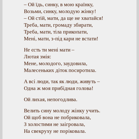
– Ой їдь, синку, в мою країнку,
Возьми, синку, молодую жінку!
– Ой стій, мати, да ще не хватайся!
Треба, мати, громаду збирати,
Треба, мати, тіла прикопати,
Мені, мати, з-під кари не встати!
Не єсть ти мені мати –
Лютая змія:
Мене, молодого, заудовила,
Малесеньких діток посиротила.
А всі люди, так як люди, живуть –
Одна ж моя прибідная голова!
Ой лихая, непогодлива.
Велить сину молоду жінку учить.
Ой щоб вона не побриковала,
З холостими не заігровала,
На свекруху не поріковала.