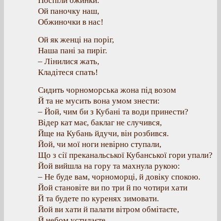
Поспіли ожинки.
Ой паночку наш,
Обжиночки в нас!
Ой як женці на поріг,
Наша пані за пиріг.
– Лінилися жать,
Кладітеся спать!
Сидить чорноморська жона під возом
Й та не мусить вона умом знести:
– Йой, чим би з Кубані та води принести?
Відер кат має, баклаг не случився,
Йще на Кубань йдучи, він розбився.
Йой, чи мої ноги невірно ступали,
Що з сії преканальської Кубанської гори упали?
Йой вийшла на гору та махнула рукою:
– Не буде вам, чорноморці, й довіку спокою.
Йой становіте ви по три й по чотири хати
Й та будете по куренях зимовати.
Йой ви хати й палати вітром обмітаєте,
Й небом устилаєте,