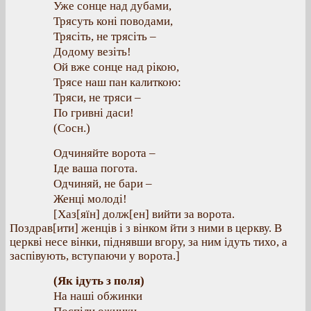
Уже сонце над дубами,
Трясуть коні поводами,
Трясіть, не трясіть –
Додому везіть!
Ой вже сонце над рікою,
Трясе наш пан калиткою:
Тряси, не тряси –
По гривні даси!
(Сосн.)
Одчиняйте ворота –
Іде ваша погота.
Одчиняй, не бари –
Женці молоді!
[Хаз[яїн] долж[ен] вийти за ворота.
Поздрав[ити] женців і з вінком йти з ними в церкву. В
церкві несе вінки, піднявши вгору, за ним ідуть тихо, а
заспівують, вступаючи у ворота.]
(Як ідуть з поля)
На наші обжинки