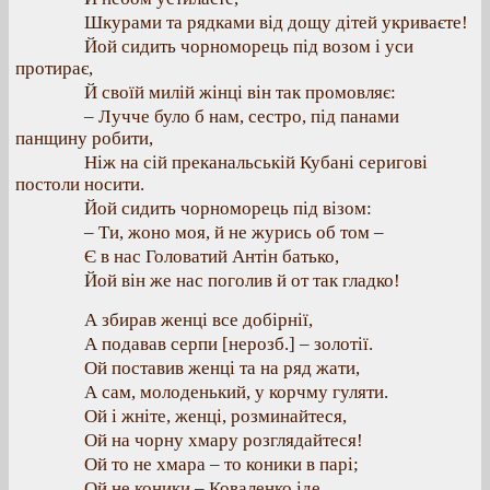
Шкурами та рядками від дощу дітей укриваєте!
Йой сидить чорноморець під возом і уси
протирає,
Й своїй милій жінці він так промовляє:
– Лучче було б нам, сестро, під панами
панщину робити,
Ніж на сій преканальській Кубані серигові
постоли носити.
Йой сидить чорноморець під візом:
– Ти, жоно моя, й не журись об том –
Є в нас Головатий Антін батько,
Йой він же нас поголив й от так гладко!
А збирав женці все добірнії,
А подавав серпи [нерозб.] – золотії.
Ой поставив женці та на ряд жати,
А сам, молоденький, у корчму гуляти.
Ой і жніте, женці, розминайтеся,
Ой на чорну хмару розглядайтеся!
Ой то не хмара – то коники в парі;
Ой не коники – Коваленко іде.