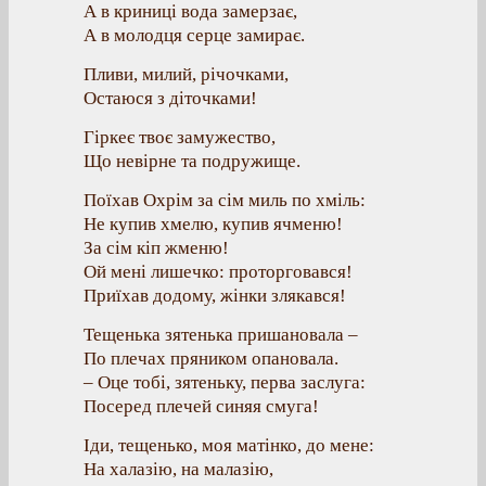
А в криниці вода замерзає,
А в молодця серце замирає.
Пливи, милий, річочками,
Остаюся з діточками!
Гіркеє твоє замужество,
Що невірне та подружище.
Поїхав Охрім за сім миль по хміль:
Не купив хмелю, купив ячменю!
За сім кіп жменю!
Ой мені лишечко: проторговався!
Приїхав додому, жінки злякався!
Тещенька зятенька пришановала –
По плечах пряником опановала.
– Оце тобі, зятеньку, перва заслуга:
Посеред плечей синяя смуга!
Іди, тещенько, моя матінко, до мене:
На халазію, на малазію,