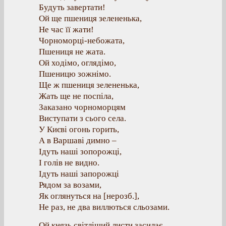
Будуть завертати!
Ой ще пшениця зелененька,
Не час її жати!
Чорноморці-небожата,
Пшениця не жата.
Ой ходімо, оглядімо,
Пшеницю зожнімо.
Ще ж пшениця зелененька,
Жать ще не поспіла,
Заказано чорноморцям
Виступати з сього села.
У Києві огонь горить,
А в Варшаві димно –
Ідуть наші зопорожці,
І голів не видно.
Ідуть наші запорожці
Рядом за возами,
Як оглянуться на [нерозб.],
Не раз, не два виллються сльозами.
Ой князь світліший листи засилає,