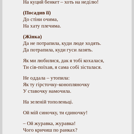
На куций бенкет – хоть на неділю!
(Посадив її)
До стіни очима,
На хату плечима.
(Жінка)
Да не потрапила, куди люде ходять.
Да потрапила, куди гуси лазять.
Як ми любилися, дак я тобі кохалася,
Ти сів-поїхав, я сама собі зісталася.
Не оддала – утопила:
Як ту гірсточку-конопляночку
У ставочку намочила.
На зеленій тополеньці.
Ой мій синочку, ти єдиночку!
– Ой журавка, журавка!
Чого кричиш по ранках?