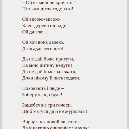
– Ой як мені не кричати –
Ні з ким діток годовати!
Ой високо-високо
Клен-дерево од води,
Ой далеко…
Ой хоч вона далеко,
Да згадає легенько!
Да не дай боже притуги,
На мою дитину недуги!
Да не дай боже залежати,
Доки нікому й пить подати.
Поховають і люде –
Заберуть, що буде!
Защебечи в три голоси,
Щоб матуся да й не журилася!
Вирву я кленовий листочок
Да й накрию синовий слідочок: