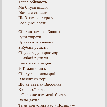
Тепер обіщають.
Ми б туди пішли,
Аби нам сказали:
Щоб нам не втеряти
Козацької слави!
Ой став нам пан Кошовий
Руки зтирати
Приказує отаманам
З Кубані рушати.
Ой у середу чорноморці
З Кубані рушали
І на восьмій неділі
У Тамані стали.
Ой ідуть чорноморці
В великому горі,
Що не дає пан Височинь
Козацької волі.
– Ой як же вам мені, браття,
Волю дати?
Та не допустять нас у Польщу –