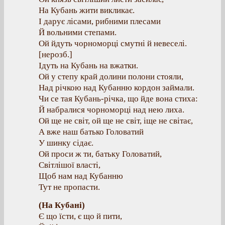
На Кубань жити викликає.
І дарує лісами, рибними плесами
Й вольними степами.
Ой йдуть чорноморці смутні й невеселі.
[нерозб.]
Ідуть на Кубань на вжатки.
Ой у степу край долини полони стояли,
Над річкою над Кубанню кордон займали.
Чи се тая Кубань-річка, що йде вона стиха:
Й набралися чорноморці над нею лиха.
Ой ще не світ, ой ще не світ, іще не світає,
А вже наш батько Головатий
У шинку сідає.
Ой проси ж ти, батьку Головатий,
Світлішої власті,
Щоб нам над Кубанню
Тут не пропасти.
(Ha Кубані)
Є що їсти, є що й пити,