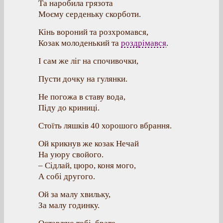
Та наробила грязота
Моєму серденьку скорботи.
Кінь вороний та розхромався,
Козак молоденький та
роздрімався
.
І сам же ліг на спочивочки,
Пусти дочку на гулянки.
Не погожа в ставу вода,
Піду до криниці.
Стоїть ляшків 40 хорошого вбрання.
Ой крикнув же козак Нечай
На уюру свойого.
– Сідлай, цюро, коня мого,
А собі другого.
Ой за малу хвильку,
За малу годинку.