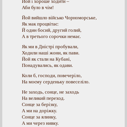
Йой і хороше ходити –
Аби було в чім!
Йой вийшло військо Чорноморське,
Як мак процвітає:
Й один босий, другий голий,
А в третього сорочки немає.
Як ми в Дністрі пробували,
Ходили наші жони, як пави.
Йой як стали на Кубані,
Понадувались, як одави.
Коли б, господи, повечеріло,
На моєму серденьку повеселіло.
Не заходь, сонце, не заходь
На великий переход.
Сонце за берізку,
А ми на доріжку.
Сонце за ялинку,
А ми через нивку.