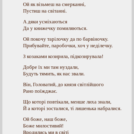
Ой як візьмеш на смерканні,
Пустиш на світанні.
А дяки усміхаються
Да у книжечку помиляються.
Ой покочу тарілочку да по барвіночку.
Прибувайте, паробочки, хоч у неділечку.
З козаками козирила, підкозирувала!
Добре їх ми там нуздали,
Будуть тямить, як нас звали.
Він, Головатий, до князя світлійшого
Рано поїжджає.
Що которі повтікали, менше лиха знали,
Й а которі зосталися, ті лишенька набралися.
Ой боже, наш боже,
Боже милостивий!
Вродились ми в світі