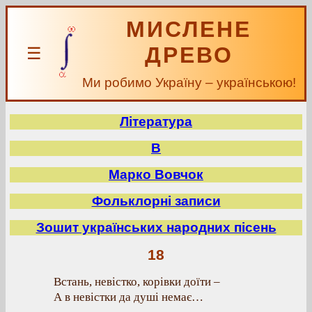
МИСЛЕНЕ
ДРЕВО
☰
Ми робимо Україну – українською!
Література
В
Марко Вовчок
Фольклорні записи
Зошит українських народних пісень
18
Встань, невістко, корівки доїти –
А в невістки да душі немає…