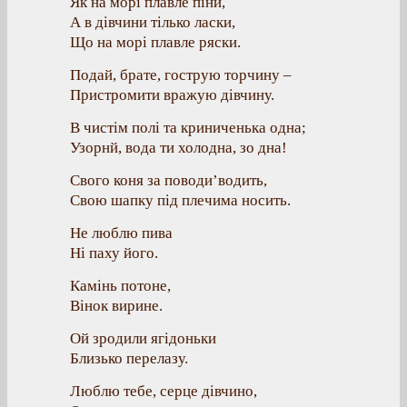
Як на морі плавле піни,
А в дівчини тілько ласки,
Що на морі плавле ряски.
Подай, брате, гострую торчину –
Пристромити вражую дівчину.
В чистім полі та криниченька одна;
Узорнй, вода ти холодна, зо дна!
Свого коня за поводи’водить,
Свою шапку під плечима носить.
Не люблю пива
Ні паху його.
Камінь потоне,
Вінок вирине.
Ой зродили ягідоньки
Близько перелазу.
Люблю тебе, серце дівчино,