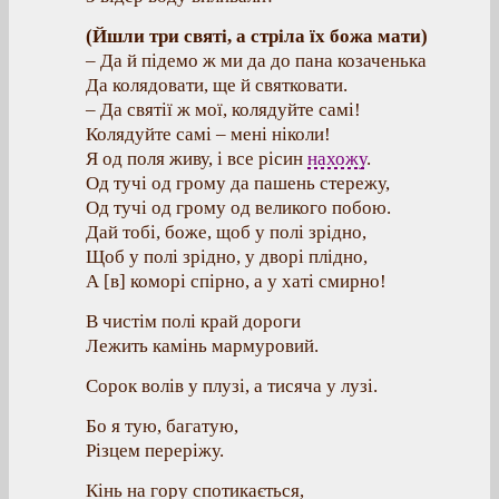
(Йшли три святі, а стріла їх божа мати)
– Да й підемо ж ми да до пана козаченька
Да колядовати, ще й святковати.
– Да святії ж мої, колядуйте самі!
Колядуйте самі – мені ніколи!
Я од поля живу, і все рісин
нахожу
.
Од тучі од грому да пашень стережу,
Од тучі од грому од великого побою.
Дай тобі, боже, щоб у полі зрідно,
Щоб у полі зрідно, у дворі плідно,
А [в] коморі спірно, а у хаті смирно!
В чистім полі край дороги
Лежить камінь мармуровий.
Сорок волів у плузі, а тисяча у лузі.
Бо я тую, багатую,
Різцем переріжу.
Кінь на гору спотикається,