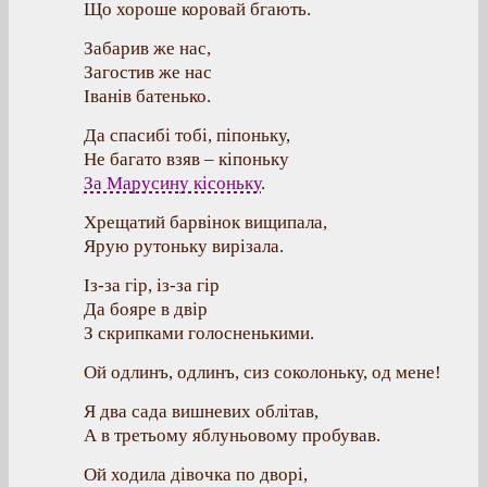
Що хороше коровай бгають.
Забарив же нас,
Загостив же нас
Іванів батенько.
Да спасибі тобі, піпоньку,
Не багато взяв – кіпоньку
За Марусину кісоньку
.
Хрещатий барвінок вищипала,
Ярую рутоньку вирізала.
Із-за гір, із-за гір
Да бояре в двір
З скрипками голосненькими.
Ой одлинъ, одлинъ, сиз соколоньку, од мене!
Я два сада вишневих облітав,
А в третьому яблуньовому пробував.
Ой ходила дівочка по дворі,