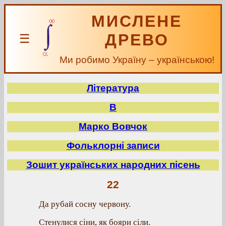
МИСЛЕНЕ
ДРЕВО
☰
Ми робимо Україну – українською!
Література
В
Марко Вовчок
Фольклорні записи
Зошит українських народних пісень
22
Да рубай сосну червону.
Стенулися сіни, як бояри сіли.