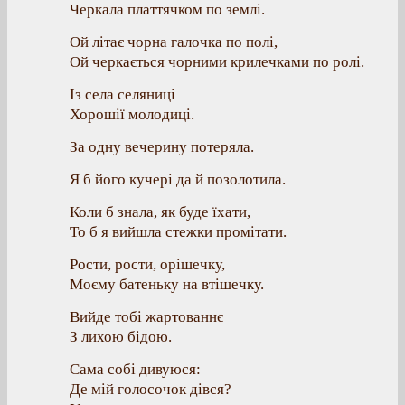
Черкала платтячком по землі.
Ой літає чорна галочка по полі,
Ой черкається чорними крилечками по ролі.
Із села селяниці
Хорошії молодиці.
За одну вечерину потеряла.
Я б його кучері да й позолотила.
Коли б знала, як буде їхати,
То б я вийшла стежки промітати.
Рости, рости, орішечку,
Моєму батеньку на втішечку.
Вийде тобі жартованнє
З лихою бідою.
Сама собі дивуюся:
Де мій голосочок дівся?