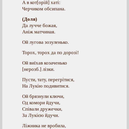
А в кот[орій] хаті:
Черчиком обсипана.
(Доля)
Да лучче божая,
Аніж матчиная.
Ой лугова зозуленько.
Торох, торох да по дорозі!
Ой виїхав козаченько
[нерозб.] лізки.
Пусти, тату, перегрітися,
На Лукію подивитися.
Ой брязнули ключи,
Од комори йдучи,
Співали дружечки,
За Лукією йдучи.
Ліжника не вробила,