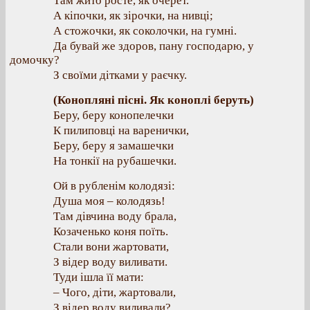
Там жито росте, як очерет.
А кіпочки, як зірочки, на нивці;
А стожочки, як соколочки, на гумні.
Да бувай же здоров, пану господарю, у
домочку?
З своїми дітками у раєчку.
(Конопляні пісні. Як коноплі беруть)
Беру, беру конопелечки
К пилиповці на варенички,
Беру, беру я замашечки
На тонкії на рубашечки.
Ой в рубленім колодязі:
Душа моя – колодязь!
Там дівчина воду брала,
Козаченько коня поїть.
Стали вони жартовати,
З відер воду виливати.
Туди ішла її мати:
– Чого, діти, жартовали,
З відер воду виливали?