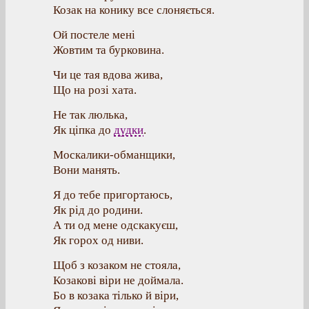
Козак на конику все слоняється.
Ой постеле мені
Жовтим та бурковина.
Чи це тая вдова жива,
Що на розі хата.
Не так люлька,
Як ціпка до
дудки
.
Москалики-обманщики,
Вони манять.
Я до тебе пригортаюсь,
Як рід до родини.
А ти од мене одскакуєш,
Як горох од ниви.
Щоб з козаком не стояла,
Козакові віри не доймала.
Бо в козака тілько й віри,