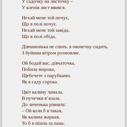
У садочку на листочку –
У кленів лист ввився.
Нехай мене той почує,
Що в полі ночує.
Нехай мене той завіда,
Що в полі обіда.
Дівчинонька не спить, в оконечку сидить,
З буйним вітром розмовляє.
Ой бодай вас, дівчаточка,
Побила морока,
Щебечете з парубками.
Як в саду сорока.
Цвіт калину ламала,
В пучечки в’язала.
До личенька рівняла:
– Ой коли б я такая,
Як калина жаркая,
То б я пішла за пана,