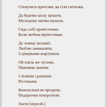
Стенулися причілки, як сіли світилки.
Да будемо кіску тріпати,
Молодому квітки шукати.
Сядь собі правесенъко,
Коли любиш вірнесенько.
Де зовиці ласкавії,
Люблю замишляти,
З діверками жартувати.
Ой хміль же лугами,
Пшениця ланами.
І пізніми і ранніми
Рісочками.
Конопельки не вродили,
Подарочки покоротили.
Знати [нерозб.]