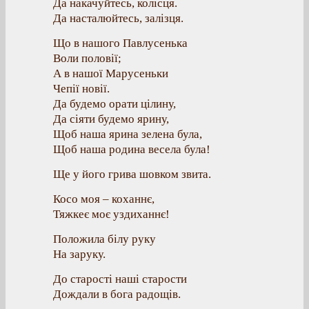
Да накачуйтесь, колісця.
Да насталюйтесь, залізця.
Що в нашого Павлусенька
Воли половії;
А в нашої Марусеньки
Чепії новії.
Да будемо орати цілину,
Да сіяти будемо ярину,
Щоб наша ярина зелена була,
Щоб наша родина весела була!
Ще у його грива шовком звита.
Косо моя – коханнє,
Тяжкеє моє уздиханнє!
Положила білу руку
На заруку.
До старості наші старости
Дождали в бога радощів.