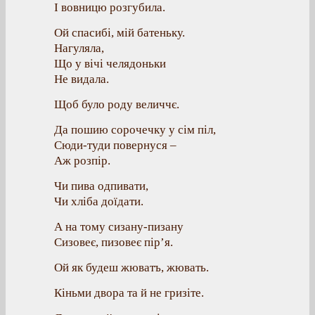
І вовницю розгубила.
Ой спасибі, мій батеньку.
Нагуляла,
Що у вічі челядоньки
Не видала.
Щоб було роду величчє.
Да пошию сорочечку у сім піл,
Сюди-туди повернуся –
Аж розпір.
Чи пива одпивати,
Чи хліба доїдати.
А на тому сизану-пизану
Сизовеє, пизовеє пір’я.
Ой як будеш жюватъ, жювать.
Кіньми двора та й не гризіте.