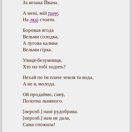
За козака Йвана.
А мені, мій
пане
,
На
ляді
стояти.
Боровая ягода
Вельми солодка,
А лугова калина
Вельми гірка.
Улиця-безумниця,
Хто по тобі ходить?
Нехай по їм плаче земля та вода,
А не я, молода.
Ой продаймо, сину,
Полотна льняного.
[нерозб.] пані рудобрива.
[нерозб.] нам не дала,
Сама спожила!