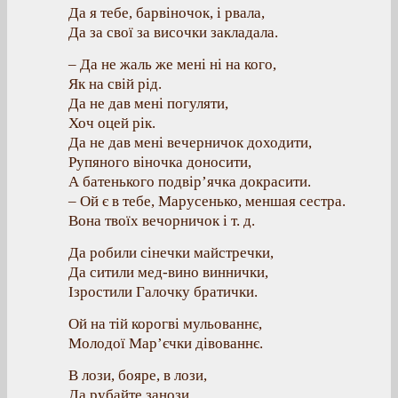
Да я тебе, барвіночок, і рвала,
Да за свої за височки закладала.
– Да не жаль же мені ні на кого,
Як на свій рід.
Да не дав мені погуляти,
Хоч оцей рік.
Да не дав мені вечерничок доходити,
Рупяного віночка доносити,
А батенького подвір’ячка докрасити.
– Ой є в тебе, Марусенько, меншая сестра.
Вона твоїх вечорничок і т. д.
Да робили сінечки майстречки,
Да ситили мед-вино виннички,
Ізростили Галочку братички.
Ой на тій корогві мульованнє,
Молодої Мар’єчки дівованнє.
В лози, бояре, в лози,
Да рубайте занози.