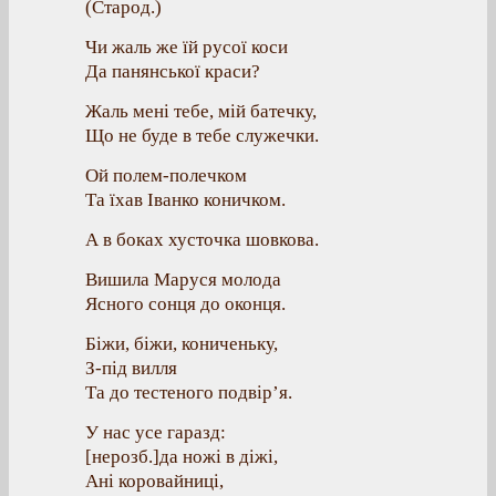
(Старод.)
Чи жаль же їй русої коси
Да панянської краси?
Жаль мені тебе, мій батечку,
Що не буде в тебе служечки.
Ой полем-полечком
Та їхав Іванко коничком.
А в боках хусточка шовкова.
Вишила Маруся молода
Ясного сонця до оконця.
Біжи, біжи, кониченьку,
З-під вилля
Та до тестеного подвір’я.
У нас усе гаразд:
[нерозб.]да ножі в діжі,
Ані коровайниці,