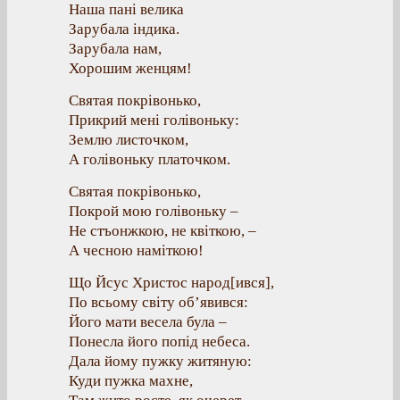
Наша пані велика
Зарубала індика.
Зарубала нам,
Хорошим женцям!
Святая покрівонько,
Прикрий мені голівоньку:
Землю листочком,
А голівоньку платочком.
Святая покрівонько,
Покрой мою голівоньку –
Не стъонжкою, не квіткою, –
А чесною наміткою!
Що Йсус Христос народ[ився],
По всьому світу об’явився:
Його мати весела була –
Понесла його попід небеса.
Дала йому пужку житяную:
Куди пужка махне,