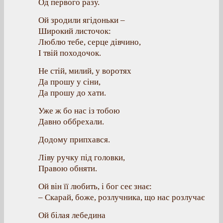
Од первого разу.
Ой зродили ягідоньки –
Широкий листочок:
Люблю тебе, серце дівчино,
І твій походочок.
Не стій, милий, у воротях
Да прошу у сіни,
Да прошу до хати.
Уже ж бо нас із тобою
Давно оббрехали.
Додому припхався.
Ліву ручку під головки,
Правою обняти.
Ой він її любить, і бог сеє знає:
– Скарай, боже, розлучника, що нас розлучає
Ой білая лебедина