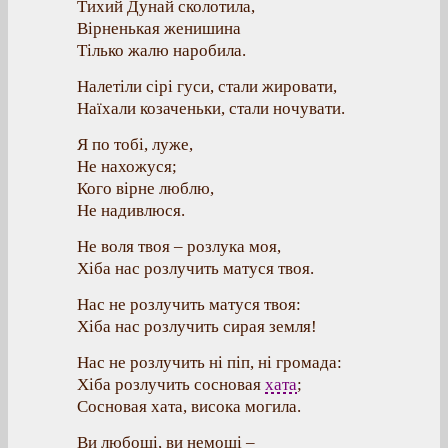
Тихий Дунай сколотила,
Вірненькая женишина
Тілько жалю наробила.
Налетіли сірі гуси, стали жировати,
Наїхали козаченьки, стали ночувати.
Я по тобі, луже,
Не нахожуся;
Кого вірне люблю,
Не надивлюся.
Не воля твоя – розлука моя,
Хіба нас розлучить матуся твоя.
Нас не розлучить матуся твоя:
Хіба нас розлучить сирая земля!
Нас не розлучить ні піп, ні громада:
Хіба розлучить сосновая
хата
;
Сосновая хата, висока могила.
Ви любощі, ви немощі –