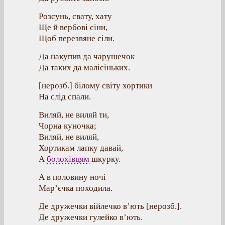
Розсунь, свату, хату
Ще й вербові сіни,
Щоб перезвяне сіли.
Да накупив да чарушечок
Да таких да малісіньких.
[нерозб.] білому світу хортики
На слід спали.
Виляй, не виляй ти,
Чорна куночка;
Виляй, не виляй,
Хортикам лапку давай,
А
болохівцям
шкурку.
А в половину ночі
Мар’єчка походила.
Де дружечки війлечко в’ють [нерозб.].
Де дружечки гулейко в’ють.