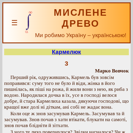
МИСЛЕНЕ
ДРЕВО
☰
Ми робимо Україну – українською!
Кармелюк
3
Марко Вовчок
Перший рік, одружившись, Кармель був зовсім
поправився: суму того не було й віди, жінка в його
пишнілась, як піші на рожа, й жили вони з нею, як риба з
водою. Народилася дочка в їх, усе в господі велося
добре, й стара Кармелиха казала, дякуючи господові, що
кращої вже долі ні діткам, ані собі не жадає вона.
Коли оце ж знов засумував Кармель. Засумував та й
засумував. Знов почав з хати втікати, блукати на самоті,
знов почав блідніти й зітхати.
З чого те лихо повернулося? Звідки нагналося? Чи ж