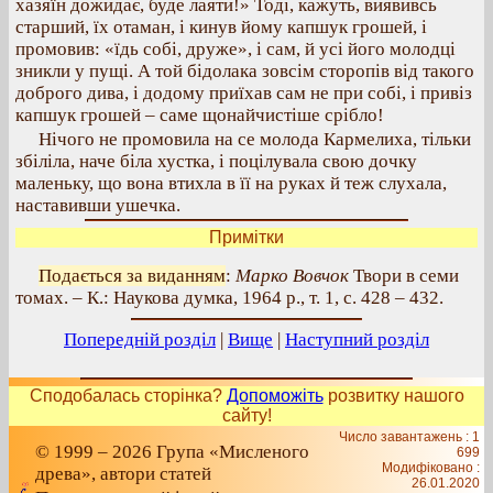
хазяїн дожидає, буде лаяти!» Тоді, кажуть, виявивсь
старший, їх отаман, і кинув йому капшук грошей, і
промовив: «їдь собі, друже», і сам, й усі його молодці
зникли у пущі. А той бідолака зовсім сторопів від такого
доброго дива, і додому приїхав сам не при собі, і привіз
капшук грошей – саме щонайчистіше срібло!
Нічого не промовила на се молода Кармелиха, тільки
збіліла, наче біла хустка, і поцілувала свою дочку
маленьку, що вона втихла в її на руках й теж слухала,
наставивши ушечка.
Примітки
Подається за виданням
:
Марко Вовчок
Твори в семи
томах. – К.: Наукова думка, 1964 р., т. 1, с. 428 – 432.
Попередній розділ
|
Вище
|
Наступний розділ
Сподобалась сторінка?
Допоможіть
розвитку нашого
сайту!
Число завантажень : 1
© 1999 – 2026 Група «Мисленого
699
Модифіковано :
древа», автори статей
26.01.2020