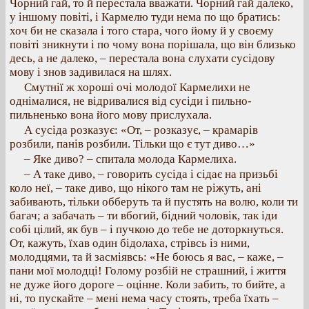
Чорний гай, то й перестала вважати. Чорний гай далеко,
у іншому повіті, і Кармелю туди нема по що братись:
хоч би не сказала і того стара, чого йому й у своєму
повіті зникнути і по чому вона порішала, що він близько
десь, а не далеко, – перестала вона слухати сусідову
мову і знов задивилася на шлях.
Смутнії ж хороші очі молодої Кармелихи не
однімалися, не відривалися від сусіди і пильно-
пильненько вона його мову прислухала.
А сусіда розказує: «От, – розказує, – крамарів
розбили, панів розбили. Тільки що є тут диво…»
– Яке диво? – спитала молода Кармелиха.
– А таке диво, – говорить сусіда і сідає на призьбі
коло неї, – таке диво, що нікого там не ріжуть, ані
забивають, тільки обберуть та й пустять на волю, коли ти
багач; а забачать – ти вбогий, бідний чоловік, так іди
собі цілий, як був – і пучкою до тебе не доторкнуться.
От, кажуть, їхав один бідолаха, стрівсь із ними,
молодцями, та й засміявсь: «Не боюсь я вас, – каже, –
пани мої молодці! Голому розбій не страшний, і життя
не дуже його дороге – оцінне. Коли забить, то бийте, а
ні, то пускайте – мені нема часу стоять, треба їхать –