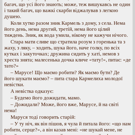
багач, що усі його знають; може, теж вишукавсь не один
і такий багач, що важкі скарби віджалував з легкою
душею.
Коли хутко разом зник Кармель з дому, з села. Нема
його день, нема другий, третій, нема його цілий
тиждень. Зник, як вода умила, нікому не кажучи нічого.
Стара мати сливе що стратила розум з горенька та з
жаху, з ляку, – ходить, шука його, наче голку, по всіх
кутках і закуточках; дружина сидить у хаті, немов з
хреста знята; малесенька дочка кличе «тату!», питає: «де
тато?»
– Марусе! Що маємо робити? Як маємо бути? Де
його шукати маємо? – пита стара Кармелиха молодої
невістки.
А невістка одказує:
– Будемо його дожидати, мамо.
– Дожидали? Може, його вже, Марусе, й на світі
нема!
Маруся тоді говорить старій:
– У ту ніч, як він пішов, я чула й питала його: «що нам
робити, серце?», а він казав мені: «не шукай мене, не