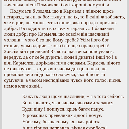
личенька, пісні її змовкли, і очі хороші осмутніли.
Подумати б людям, що в Кармеля з жінкою щось
негаразд, так ні ж бо: глянути на їх, то й сліпі ж зобачать,
яке вірне, незмінне тут кохання, яка порада і приязнь
добра. Господарство в їх теж у гаразді… І балакали
люди добрі про Кармеля, що зовсім він щасливий
чоловік – чого б то ще йому треба? Усім його бог
втішив, усім одарив – чого б то ще справді треба!
Зовсім він щасливий! З свого щастячка попсувавсь,
вередує, да от себе дурить і людей дивить! Інші то і в
вічі Кармелеві дорікали тими словами. Кармель нічого
не одказував – ходив він часом дні цілісінькі, не
промовляючи ні до кого словечка, скорбіючи та
сумуючи, а часом несподівано чувсь його голос, пісня,
немов клич який…
Кажуть люди що-м щасливий, – я з того сміюся,
Бо не знають, як я часом сльозами заллюся.
Куди піду і попнуся, крізь багач панує,
У розкошах превеликих днює і ночує.
Убогому, безщасному тяжкая робота,
А ще гіршая неправда, вічная скорбота!