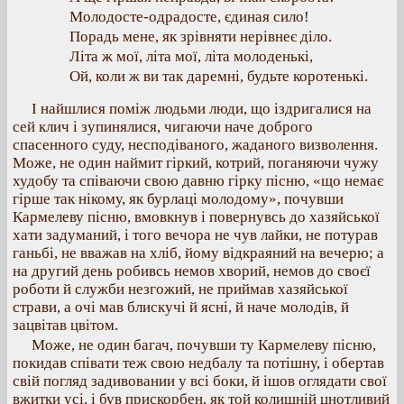
Молодосте-одрадосте, єдиная сило!
Порадь мене, як зрівняти нерівнеє діло.
Літа ж мої, літа мої, літа молоденькі,
Ой, коли ж ви так даремні, будьте коротенькі.
І найшлися поміж людьми люди, що іздригалися на
сей клич і зупинялися, чигаючи наче доброго
спасенного суду, несподіваного, жаданого визволення.
Може, не один наймит гіркий, котрий, поганяючи чужу
худобу та співаючи свою давню гірку пісню, «що немає
гірше так нікому, як бурлаці молодому», почувши
Кармелеву пісню, вмовкнув і повернувсь до хазяйської
хати задуманий, і того вечора не чув лайки, не потурав
ганьбі, не вважав на хліб, йому відкраяний на вечерю; а
на другий день робивсь немов хворий, немов до своєї
роботи й служби незгожий, не приймав хазяйської
страви, а очі мав блискучі й ясні, й наче молодів, й
зацвітав цвітом.
Може, не один багач, почувши ту Кармелеву пісню,
покидав співати теж свою недбалу та потішну, і обертав
свій погляд задивовании у всі боки, й ішов оглядати свої
вжитки усі, і був прискорбен, як той колишній цнотливий