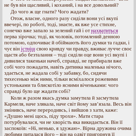
не був він щасливий, і коханий, і на все довольний?
До чого ж ще гнати? Чого жадати?
Отож, власне, одного разу сиділи вони усі вкупі
ввечері, по роботі, тоді, знаєте, як вже усе стихне,
сонечко вже запало за зелений гай і от
нахватиться
перва зірочка; тоді, як чоловік, потомлений денною
потомою, одпочиває й обіймають його думки та гадки, і
чує він
істніш
свою кривду чи правду, вживає лучче своє
щастя або безталання – тоді сиділи оце вони усі вкупі і
дивилися такеньки начеб, справді, не прибирали вже
собі чого пожадати, навіть дитинка маленька нічого,
здається, не жадала собі у забавку, бо, сидячи
тихесенько між ними, тільки всміхалося рожевими
устоньками та блискотіло ясними віченьками: чого
справді було ще жадати собі?
Коли ж разом якась думка замутила й засмутила
Кармеля, наче злякала, наче світ йому зав’язала. Весь він
змінивсь, наче переродивсь, і вийшов з хати, каже:
«Душно мені щось, піду трохи». Мати стара
потурбувалася, чи не хворість яка викидається. Він її
заспокоїв: «Ні, ненько, я здужаю». Вірна дружина очима
любими питалася його – він на одвіт пригорнув її