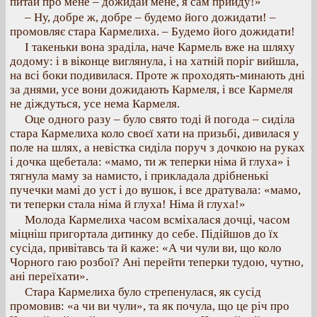
питай про мене – дожидай мене, я сам прийду!»
– Ну, добре ж, добре – будемо його дожидати! –
промовляє стара Кармелиха. – Будемо його дожидати!
І такеньки вона зраділа, наче Кармель вже на шляху
додому: і в віконце виглянула, і на хатній поріг вийшла,
на всі боки подивилася. Проте ж проходять-минають дні
за днями, усе вони дожидають Кармеля, і все Кармеля
не діждуться, усе нема Кармеля.
Оце одного разу – було свято тоді й погода – сиділа
стара Кармелиха коло своєї хати на призьбі, дивилася у
поле на шлях, а невістка сиділа поруч з дочкою на руках
і дочка щебетала: «мамо, ти ж теперки німа й глуха» і
тягнула маму за намисто, і прикладала дрібненькі
пучечки мамі до уст і до вушок, і все дратувала: «мамо,
ти теперки стала німа й глуха! Німа й глуха!»
Молода Кармелиха часом всміхалася дочці, часом
міцніш пригортала дитинку до себе. Підійшов до їх
сусіда, привітавсь та й каже: «А чи чули ви, що коло
Чорного гаю розбої? Ані перейти теперки тудою, чутно,
ані переїхати».
Стара Кармелиха було стрепенулася, як сусід
промовив: «а чи ви чули», та як почула, що це річ про