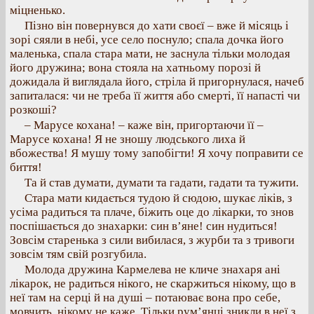
міцненько.
Пізно він повернувся до хати своєї – вже й місяць і
зорі сяяли в небі, усе село поснуло; спала дочка його
маленька, спала стара мати, не заснула тільки молодая
його дружина; вона стояла на хатньому порозі й
дожидала й виглядала його, стріла й пригорнулася, начеб
запиталася: чи не треба її життя або смерті, її напасті чи
розкоші?
– Марусе кохана! – каже він, пригортаючи її –
Марусе кохана! Я не зношу людського лиха й
вбожества! Я мушу тому запобігти! Я хочу поправити се
биття!
Та й став думати, думати та гадати, гадати та тужити.
Стара мати кидається тудою й сюдою, шукає ліків, з
усіма радиться та плаче, біжить оце до лікарки, то знов
поспішається до знахарки: син в’яне! син нудиться!
Зовсім старенька з сили вибилася, з журби та з тривоги
зовсім тям свій розгубила.
Молода дружина Кармелева не кличе знахаря ані
лікарок, не радиться нікого, не скаржиться нікому, що в
неї там на серці й на душі – потаюває вона про себе,
мовчить, нікому не каже. Тільки рум’янці зникли в неї з