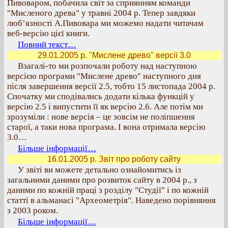
Пивоваром, побачила світ за сприянням команди
"Мисленого древа" у травні 2004 р. Тепер завдяки
люб’язності А.Пивовара ми можемо надати читачам
веб-версію цієї книги.
Повний текст…
29.01.2005 р. "Мислене древо" версії 3.0
Взагалі-то ми розпочали роботу над наступною
версією програми "Мислене древо" наступного дня
після завершення версії 2.5, тобто 15 листопада 2004 р.
Спочатку ми сподівались додати кілька функцій у
версію 2.5 і випустити її як версію 2.6. Але потім ми
зрозуміли : нове версія – це зовсім не поліпшення
старої, а таки нова програма. І вона отримала версію
3.0…
Більше інформації…
16.01.2005 р. Звіт про роботу сайту
У звіті ви можете детально ознайомитись із
загальними даними про розвиток сайту в 2004 р., з
даними по кожній праці з розділу "Студії" і по кожній
статті в альманасі "Археометрія". Наведено порівняння
з 2003 роком.
Більше інформації…