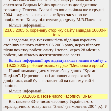
археолога Вадима Майко присвячена дослідженню
городища Тепсень. Взагалі-то вона вийшла ще в грудні
2004 року, але в нас якось не було часу про це
повідомити. Книгу підготував до друку М.В.Панченко.
Більше інформації…
23.03.2005 р. Кореневу сторінку сайту відвідав 10000-й
гість
Нагадаємо, що тисячний гість відвідав кореневу
сторінку нашого сайту 9.06.2003 року, через півроку
після початку роботи сайту. І тепер, через 28 місяців
роботи, ми вітаємо десятитисячного гостя.
Більше інформації про відвідуваність нашого сайту…
19.03.2005 р. Новий компакт-диск "Мисленого древа"
Новий компакт-диск містить базу даних "Храми
Поділля". Це розширена і доповнена версія веб-
довідника, який був виставлений на нашому сайті
раніше.
Більше інформації…
5.03.2005 р. Нове число часопису "Знак"
Виставлено 33-е число часопису Українського
геральдичного товариства "Знак" (за жовтень 2004 р.). У