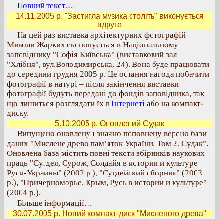
Повний текст…
14.11.2005 р. "Застигла музика століть" виконується
вдруге
На цей раз виставка архітектурних фотографій
Миколи Жарких експонується в Національному
заповіднику "Софія Київська" (виставковий зал
"Хлібня", вул.Володимирська, 24). Вона буде працювати
до середини грудня 2005 р. Це остання нагода побачити
фотографії в натурі – після закінчення виставки
фотографії будуть передані до фондів заповідника, так
що лишиться розглядати їх в
Інтернеті
або на компакт-
диску.
5.10.2005 р. Оновлений Судак
Випущено оновлену і значно поповнену версію бази
даних "Мислене древо пам’яток України. Том 2. Судак".
Оновлена база містить повні тексти збірників наукових
праць "Сугдея, Сурож, Солдайя в истории и культуре
Руси-Украины" (2002 р.), "Сугдейский сборник" (2003
р.), "Причерноморье, Крым, Русь в истории и культуре"
(2004 р.).
Більше інформації…
30.07.2005 р. Новий компакт-диск "Мисленого древа"