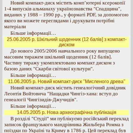
Новий компакт-диск містить комп’ютерні ксерокопії
1-4 випусків альманаху українознавства "Спадщина",
виданих у 1988 – 1990 рр., у форматі PDF, за допомогою
якого ви можете переглядами і друкувати потрібні
матеріали
Більше інформації…
25.06.2005 р. Шкільний щоденник (12 балів] з компакт-
диском
До нового 2005/2006 навчального року випущено
масовим тиражем шкільний щоденник (12 балів].
Частину тиражу укомплектовано компакт диском з
базою даних "Скарби світової культури".
Більше інформації…
11.06.2005 р. Новий компакт-диск "Мисленого древа"
Новий компакт-диск містить генеалогічний довідник
Леонтія Войтовича "Нащадки Чингіз-хана: вступ до
генеалогії Чингізидів-Джучидів".
Більше інформації…
14.05.2005 р. Нова археографічна публікація
В розділі "Студії" ми публікуємо російський переклад
записок французького мандрівника Жильбера Ромма з
поїздки по Україні та Криму в 1786 р. Цей переклад був