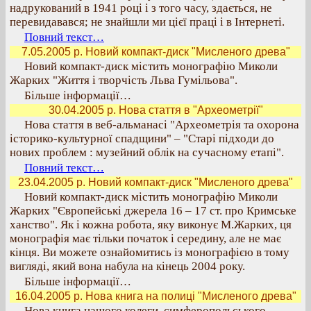
надрукований в 1941 році і з того часу, здається, не
перевидавався; не знайшли ми цієї праці і в Інтернеті.
Повний текст…
7.05.2005 р. Новий компакт-диск "Мисленого древа"
Новий компакт-диск містить монографію Миколи
Жарких "Життя і творчість Льва Гумільова".
Більше інформації…
30.04.2005 р. Нова стаття в "Археометрії"
Нова стаття в веб-альманасі "Археометрія та охорона
історико-культурної спадщини" – "Старі підходи до
нових проблем : музейний облік на сучасному етапі".
Повний текст…
23.04.2005 р. Новий компакт-диск "Мисленого древа"
Новий компакт-диск містить монографію Миколи
Жарких "Європейські джерела 16 – 17 ст. про Кримське
ханство". Як і кожна робота, яку виконує М.Жарких, ця
монографія має тільки початок і середину, але не має
кінця. Ви можете ознайомитись із монографією в тому
вигляді, який вона набула на кінець 2004 року.
Більше інформації…
16.04.2005 р. Нова книга на полиці "Мисленого древа"
Нова книга нашого колеги, симферопольського