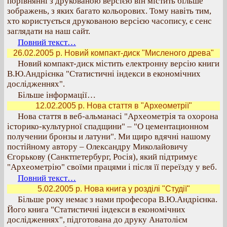
порівнянні з друкованою версією він містить більше
зображень, з яких багато кольорових. Тому навіть тим,
хто користується друкованою версією часопису, є сенс
заглядати на наш сайт.
Повний текст…
26.02.2005 р. Новий компакт-диск "Мисленого древа"
Новий компакт-диск містить електронну версію книги
В.Ю.Андрієнка "Статистичні індекси в економічних
дослідженнях".
Більше інформації…
12.02.2005 р. Нова стаття в "Археометрії"
Нова стаття в веб-альманасі "Археометрія та охорона
історико-культурної спадщини" – "О цементационном
получении бронзы и латуни". Ми щиро вдячні нашому
постійному автору – Олександру Миколайовичу
Єгорькову (Санктпетербург, Росія), який підтримує
"Археометрію" своїми працями і після її переїзду у веб.
Повний текст…
5.02.2005 р. Нова книга у розділі "Студії"
Більше року немає з нами професора В.Ю.Андрієнка.
Його книга "Статистичні індекси в економічних
дослідженнях", підготована до друку Анатолієм