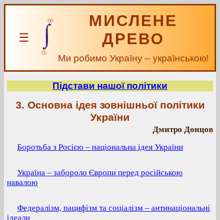
МИСЛЕНЕ
ДРЕВО
☰
Ми робимо Україну – українською!
Підстави нашої політики
3. Основна ідея зовнішньої політики
України
Дмитро Донцов
Боротьба з Росією – національна ідея України
Україна – забороло Європи перед російською
навалою
Федералізм, пацифізм та соціалізм – антинаціональні
ідеали