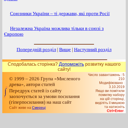
Союзники України – ті держави, які проти Росії
Незалежна Україна можлива тільки в союзі з
Європою
Попередній розділ
|
Вище
|
Наступний розділ
Сподобалась сторінка?
Допоможіть
розвитку нашого
сайту!
Число завантажень : 5
© 1999 – 2026 Група «Мисленого
210
Модифіковано :
древа», автори статей
3.10.2019
Передрук статей із сайту
Якщо ви помітили
помилку набору
заохочується за умови посилання
на цiй сторiнцi,
(гіперпосилання) на наш сайт
видiлiть її мишкою
та натисніть
Сайт живе на
Смереці
Ctrl+Enter
.