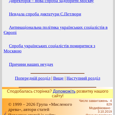
Директорія – нова спроба задобрити Москву
Невдала спроба диктатури С.Петлюри
Антинаціональна політика українських соціалістів в
Європі
Спроба українських соціалістів помиритися з
Москвою
Причини наших неудач
Попередній розділ
|
Вище
|
Наступний розділ
Сподобалась сторінка?
Допоможіть
розвитку нашого
сайту!
Число завантажень : 4
© 1999 – 2026 Група «Мисленого
829
Модифіковано :
древа», автори статей
3.10.2019