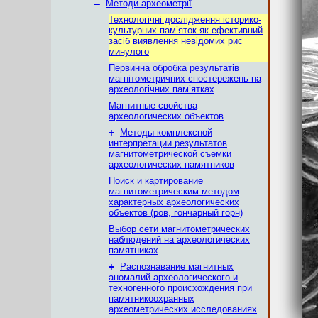
–
Методи археометрії
Технологічні дослідження історико-
культурних пам’яток як ефективний
засіб виявлення невідомих рис
минулого
Первинна обробка результатiв
магнiтометричних спостережень на
археологiчних пам’ятках
Магнитные свойства
археологических объектов
+
Методы комплексной
интерпретации результатов
магнитометрической съемки
археологических памятников
Поиск и картирование
магнитометрическим методом
характерных археологических
объектов (ров, гончарный горн)
Выбор сети магнитометрических
наблюдений на археологических
памятниках
+
Распознавание магнитных
аномалий археологического и
техногенного происхождения при
памятникоохранных
археометрических исследованиях