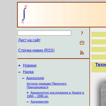
?
Лист на сайт
Стрічка новин (RSS)
Техн
+
Новини
–
Наука
–
Археологія
Античні держави Північного
Причорномор’я
+
Археологічні дослідження в Україні в
1994 – 1996 рр.
–
Археометрія