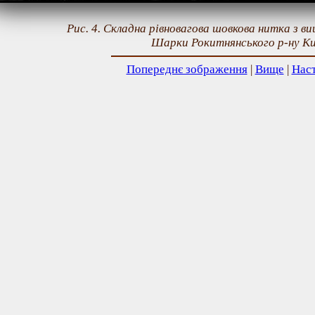
Рис. 4. Складна рівновагова шовкова нитка з виш
Шарки Рокитнянського р-ну Киї
Попереднє зображення
|
Вище
|
Нас