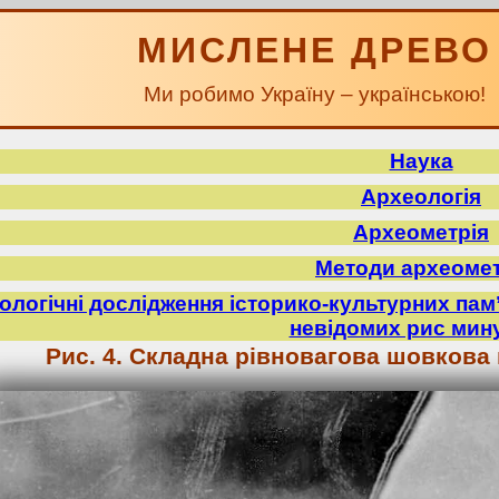
МИСЛЕНЕ ДРЕВО
Ми робимо Україну – українською!
Наука
Археологія
Археометрія
Методи археомет
ологічні дослідження історико-культурних пам
невідомих рис мин
Рис. 4. Складна рівновагова шовкова