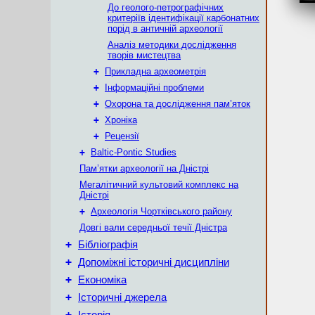
До геолого-петрографічних
критеріїв ідентифікації карбонатних
порід в античній археології
Аналіз методики дослідження
творів мистецтва
+
Прикладна археометрія
+
Інформаційні проблеми
+
Охорона та дослідження пам’яток
+
Хроніка
+
Рецензії
+
Baltic-Pontic Studies
Пам’ятки археології на Дністрі
Мегалітичний культовий комплекс на
Дністрі
+
Археологія Чортківського району
Довгі вали середньої течії Дністра
+
Бібліографія
+
Допоміжні історичні дисципліни
+
Економіка
+
Історичні джерела
+