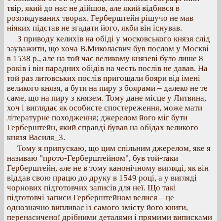
твір, який до нас не дійшов, але який відбився в
розглядуваних творах. Герберштейн рішучо не мав
ніяких підстав не згадати його, якби він існував.
З приводу келихів на обіді у московського князя слід
зауважити, що хоча В.Миколаєвич був послом у Москві
в 1538 р., але на той час великому князеві було лише 8
років і він парадних обідів на честь послів не давав. На
той раз литовських послів пригощали бояри від імені
великого князя, а бути на пиру з боярами – далеко не те
саме, що на пиру з князем. Тому дане місце у Литвина,
хоч і виглядає як особисте спостереження, може мати
літературне походження; джерелом його міг бути
Герберштейн, який справді бував на обідах великого
князя Василя_3.
Тому я припускаю, що цим спільним джерелом, яке я
називаю "прото-Герберштейном", був той-таки
Герберштейн, але не в тому канонічному вигляді, як він
віддав свою працю до друку в 1549 році, а у вигляді
чорнових підготовчих записів для неї. Що такі
підготовчі записи Герберштейном велися – це
однозначно випливає із самого змісту його книги,
перенасиченої дрібними деталями і прямими виписками