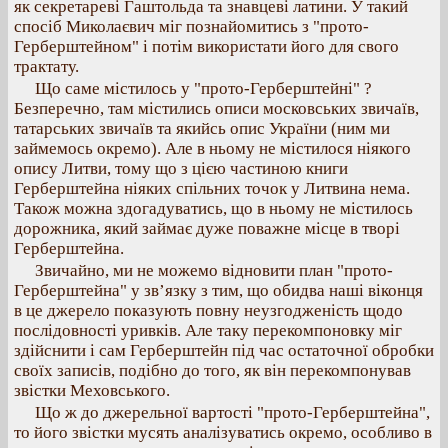
як секретареві Гаштольда та знавцеві латини. У такий
спосіб Миколаєвич міг познайомитись з "прото-
Герберштейном" і потім використати його для свого
трактату.
Що саме містилось у "прото-Герберштейні" ?
Безперечно, там містились описи московських звичаїв,
татарських звичаїв та якийсь опис України (ним ми
займемось окремо). Але в ньому не містилося ніякого
опису Литви, тому що з цією частиною книги
Герберштейна ніяких спільних точок у Литвина нема.
Також можна здогадуватись, що в ньому не містилось
дорожника, який займає дуже поважне місце в творі
Герберштейна.
Звичайно, ми не можемо відновити план "прото-
Герберштейна" у зв’язку з тим, що обидва наші віконця
в це джерело показують повну неузгодженість щодо
послідовності уривків. Але таку перекомпоновку міг
здійснити і сам Герберштейн під час остаточної обробки
своїх записів, подібно до того, як він перекомпонував
звістки Меховського.
Що ж до джерельної вартості "прото-Герберштейна",
то його звістки мусять аналізуватись окремо, особливо в