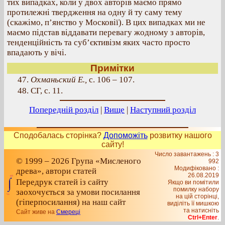
тих випадках, коли у двох авторів маємо прямо
протилежні твердження на одну й ту саму тему
(скажімо, п’янство у Московії). В цих випадках ми не
маємо підстав віддавати перевагу жодному з авторів,
тенденційність та суб’єктивізм яких часто просто
впадають у вічі.
Примітки
47.
Охманьский Е.,
с. 106 – 107.
48. СГ, с. 11.
Попередній розділ
|
Вище
|
Наступний розділ
Сподобалась сторінка?
Допоможіть
розвитку нашого
сайту!
Число завантажень : 3
© 1999 – 2026 Група «Мисленого
992
Модифіковано :
древа», автори статей
26.08.2019
Передрук статей із сайту
Якщо ви помітили
помилку набору
заохочується за умови посилання
на цiй сторiнцi,
(гіперпосилання) на наш сайт
видiлiть її мишкою
та натисніть
Сайт живе на
Смереці
Ctrl+Enter
.