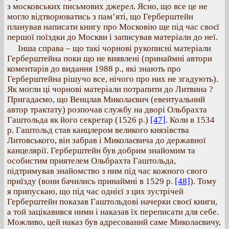
з московських письмових джерел. Ясно, що все це не
могло відтворюватись з пам’яті, що Герберштейн
планував написати книгу про Московію ще під час своєї
першої поїздки до Москви і записував матеріали до неї.
Інша справа – що такі чорнові рукописні матеріали
Герберштейна поки що не виявлені (принаймні автори
коментарів до видання 1988 р., які знають про
Герберштейна рішучо все, нічого про них не згадують).
Як могли ці чорнові матеріали потрапити до Литвина ?
Пригадаємо, що Венцлав Миколаєвич (евентуальний
автор трактату) розпочав службу на дворі Ольбрахта
Гаштольда як його секретар (1526 р.)
[47]
. Коли в 1534
р. Гаштольд став канцлером великого князівства
Литовського, він забрав і Миколаєвича до державної
канцелярії. Герберштейн був добрим знайомим та
особистим приятелем Ольбрахта Гаштольда,
підтримував знайомство з ним під час кожного свого
приїзду (вони бачились принаймні в 1529 р.
[48]
). Тому
я припускаю, що під час однієї з цих зустрічей
Герберштейн показав Гаштольдові начерки своєї книги,
а той зацікавився ними і наказав їх переписати для себе.
Можливо, цей наказ був адресований саме Миколаєвичу,