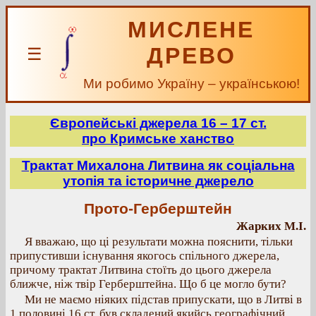
МИСЛЕНЕ
ДРЕВО
☰
Ми робимо Україну – українською!
Європейські джерела 16 – 17 ст.
про Кримське ханство
Трактат Михалона Литвина як соціальна
утопія та історичне джерело
Прото-Герберштейн
Жарких М.І.
Я вважаю, що ці результати можна пояснити, тільки
припустивши існування якогось спільного джерела,
причому трактат Литвина стоїть до цього джерела
ближче, ніж твір Герберштейна. Що б це могло бути?
Ми не маємо ніяких підстав припускати, що в Литві в
1 половині 16 ст. був складений якийсь географічний