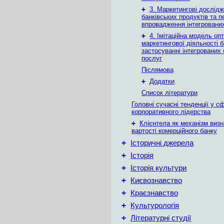
+
3. Маркетингові дослід
банківських продуктів та 
впровадження інтегровани
+
4. Імітаційна модель опт
маркетингової діяльності 
застосуванні інтегрованих 
послуг
Післямова
+
Додатки
Список літератури
Головні сучасні тенденції у с
корпоративного лідерства
+
Клієнтела як механізм виз
вартості комерційного банку
+
Історичні джерела
+
Історія
+
Історія культури
+
Києвознавство
+
Краєзнавство
+
Культурологія
+
Літературні студії