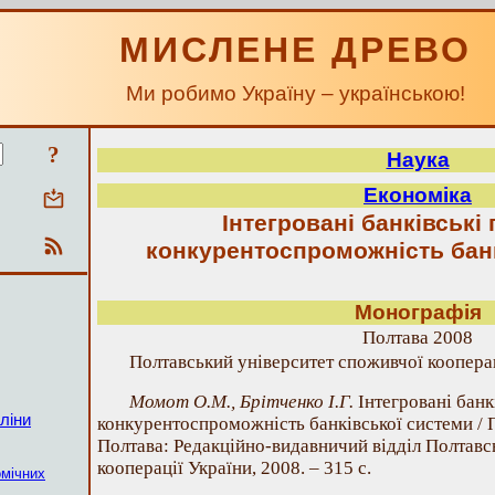
МИСЛЕНЕ ДРЕВО
Ми робимо Україну – українською!
?
Наука
Економіка
Інтегровані банківські 
конкурентоспроможність бан
Монографія
Полтава 2008
Полтавський університет споживчої коопера
Момот О.М., Брітченко І.Г.
Інтегровані банк
ліни
конкурентоспроможність банківської системи / Під
Полтава: Редакційно-видавничий відділ Полтавс
кооперації України, 2008. – 315 с.
омічних