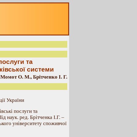
послуги та
ківської системи
Момот О. М., Брітченко І. Г.
ції України
івські послуги та
 наук. ред. Брітченка І.Г. –
ького університету споживчої