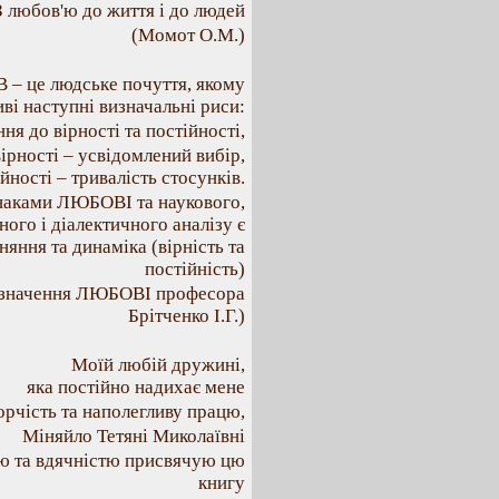
З любов'ю до життя і до людей
(Момот О.М.)
– це людське почуття, якому
иві наступні визначальні риси:
ня до вірності та постійності,
вірності – усвідомлений вибір,
йності – тривалість стосунків.
наками ЛЮБОВІ та наукового,
ного і діалектичного аналізу є
няння та динаміка (вірність та
постійність)
изначення ЛЮБОВІ професора
Брітченко І.Г.)
Моїй любій дружині,
яка постійно надихає мене
орчість та наполегливу працю,
Міняйло Тетяні Миколаївні
ю та вдячністю присвячую цю
книгу