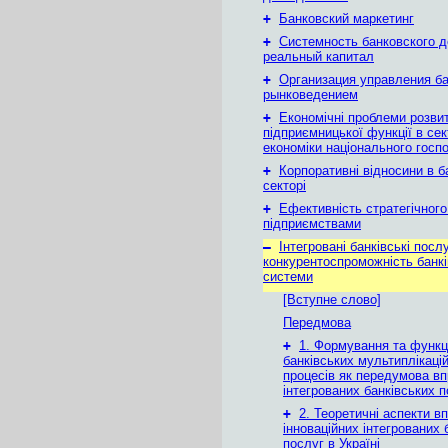
+
Банковский маркетинг
+
Системность банковского д
реальный капитал
+
Организация управления б
рынковедением
+
Економічні проблеми розви
підприємницької функції в се
економіки національного госп
+
Корпоративні відносини в б
секторі
+
Ефективність стратегічного
підприємствами
–
Інтегровані банківські посл
конкурентоспроможність банкі
системи
[Вступне слово]
Передмова
+
1. Формування та функц
банківських мультиплікаці
процесів як передумова в
інтегрованих банківських 
+
2. Теоретичні аспекти 
інноваційних інтегрованих 
послуг в Україні