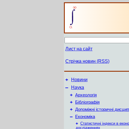
Лист на сайт
Стрічка новин (RSS)
+
Новини
–
Наука
+
Археологія
+
Бібліографія
+
Допоміжні історичні дисцип
–
Економіка
+
Статистичні індекси в екон
дослідженнях