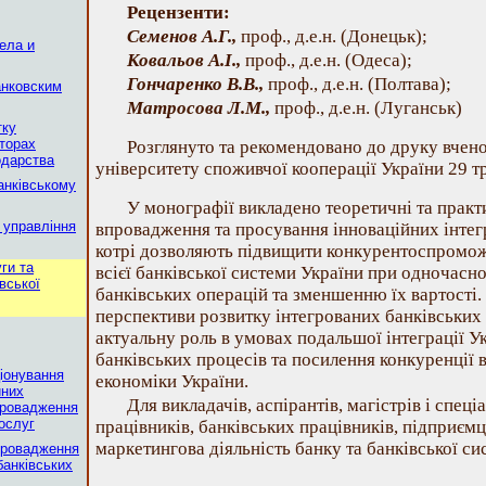
Рецензенти:
Семенов А.Г.,
проф., д.е.н. (Донецьк);
ела и
Ковальов А.І.,
проф., д.е.н. (Одеса);
Гончаренко В.В.,
проф., д.е.н. (Полтава);
анковским
Матросова Л.М.,
проф., д.е.н. (Луганськ)
тку
кторах
Розглянуто та рекомендовано до друку вче
одарства
університету споживчої кооперації України 29 тр
анківському
У монографії викладено теоретичні та практ
 управління
впровадження та просування інноваційних інтег
котрі дозволяють підвищити конкурентоспроможн
уги та
всієї банківської системи України при одночасн
вської
банківських операцій та зменшенню їх вартості.
перспективи розвитку інтегрованих банківських 
актуальну роль в умовах подальшої інтеграції У
банківських процесів та посилення конкуренції 
іонування
економіки України.
йних
Для викладачів, аспірантів, магістрів і спеці
провадження
послуг
працівників, банківських працівників, підприємці
маркетингова діяльність банку та банківської си
впровадження
банківських