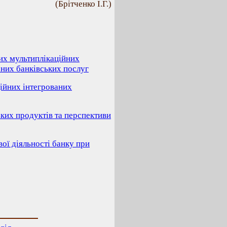
(Брітченко І.Г.)
их мультиплікаційних
них банківських послуг
ційних інтегрованих
ких продуктів та перспективи
вої діяльності банку при