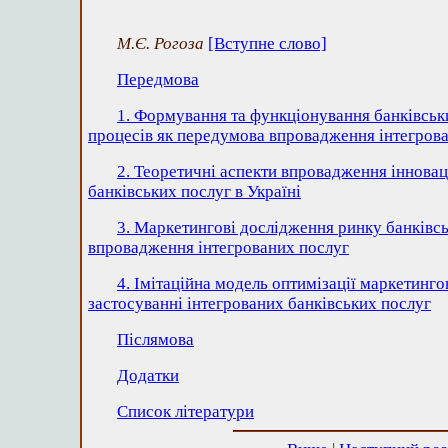
М.Є. Рогоза
[Вступне слово]
Передмова
1. Формування та функціонування банківськ
процесів як передумова впровадження інтегрова
2. Теоретичні аспекти впровадження іннова
банківських послуг в Україні
3. Маркетингові дослідження ринку банківсь
впровадження інтегрованих послуг
4. Імітаційна модель оптимізації маркетинго
застосуванні інтегрованих банківських послуг
Післямова
Додатки
Список літератури