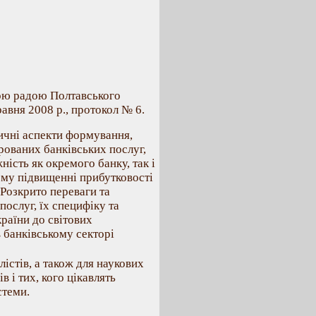
ною радою Полтавського
авня 2008 р., протокол № 6.
ичні аспекти формування,
рованих банківських послуг,
ість як окремого банку, так і
ому підвищенні прибутковості
 Розкрито переваги та
послуг, їх специфіку та
країни до світових
в банківському секторі
алістів, а також для наукових
в і тих, кого цікавлять
стеми.