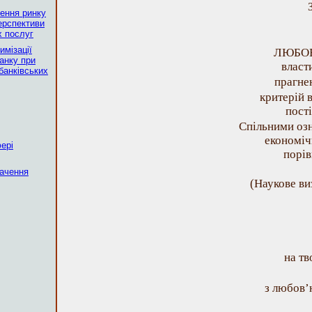
ження ринку
перспективи
х послуг
имізації
ЛЮБОВ 
банку при
власт
банківських
прагнен
критерій 
пості
Спільними оз
економіч
фері
порів
начення
(Наукове в
на тв
з любов’