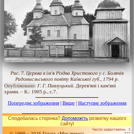
Рис. 7. Церква в ім'я Різдва Христового у с. Болячів
Радомисльського повіту Київської губ., 1794 р.
Опубліковано
:
Г. Г. Павлуцький
. Дерев'яні і кам'яні
храми. – К.: 1905 р., с.7.
Попереднє зображення
|
Вище
|
Наступне зображення
Сподобалась сторінка?
Допоможіть
розвитку нашого
сайту!
Число завантажень : 3
© 1999 – 2026 Група «Мисленого
373