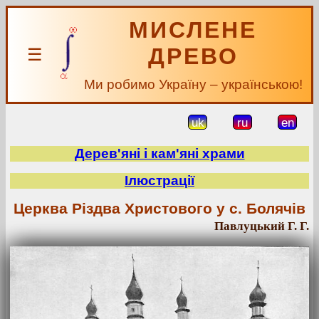
МИСЛЕНЕ
ДРЕВО
☰
Ми робимо Україну – українською!
uk
ru
en
Дерев'яні і кам'яні храми
Ілюстрації
Церква Різдва Христового у с. Болячів
Павлуцький Г. Г.