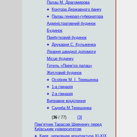
Палац М. Драгомирова
+
Контора Державного банку
+
Палац генерал-губернатора
Адміністративний будинок
Будинок
Прибутковий будинок
+
Друкарня С. Кульженка
Лікарня швидкої допомоги
Місце будинку
Готель «Прем’єр палац»
Житловий будинок
+
Особняк М. І. Терещенка
+
1-а гімназія
+
2-а гімназія
Виправне відділення
+
Садиба М.Терещенка
(
36
/ 77)
[3]
Пам’ятник Тарасові Шевченку перед
Київським університетом
+
Киев: церковная архитектура XI-XIX