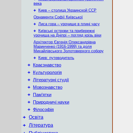
века
+
Киев – столица Украинской ССР
Орнаменти Софії Київської
+
Лиса гора – урочище в плині часу
+
Київські острови та прибережні
урочища на Дніпрі – погляд крізь віки
Архітектор Євгенія Олександрівна
Маринченко (1916-1999) та доля
Михайлівського Золотоверхого собору
+
Киев: путеводитель
+
Краєзнавство
+
Культурологія
+
Літературні студії
+
Мовознавство
+
Пам’ятки
+
Природничі науки
+
Філософія
+
Освіта
+
Література