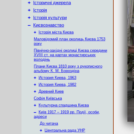
+
Історичні джерела
+
Історія
+
Історія культури
–
Києвознавство
+
Історія міста Києва
Маловідомий план околиць Києва 1753
року
Північно-західні околиці Києва середини
XVIII ст. на картах монастирських
володінь
Плани Києва 1810 року з рукописного
альбому К. М. Бороздіна
+
История Киева, 1963
+
История Киева, 1982
+
Древний Киев
Софія Київська
+
Культурна спадщина Києва
–
Київ 1917 – 1919 рр. Події, особи,
адреси
До читача
+
Центральна рада УНР