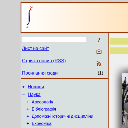
?
Лист на сайт
Стрічка новин (RSS)
Посилання сюди
(1)
+
Новини
–
Наука
+
Археологія
+
Бібліографія
+
Допоміжні історичні дисципліни
+
Економіка