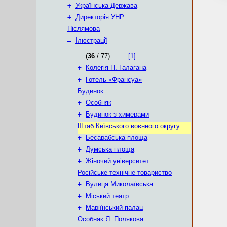
+
Українська Держава
+
Директорія УНР
Післямова
–
Ілюстрації
(
36
/ 77)
[1]
+
Колегія П. Галагана
+
Готель «Франсуа»
Будинок
+
Особняк
+
Будинок з химерами
Штаб Київського воєнного округу
+
Бесарабська площа
+
Думська площа
+
Жіночий університет
Російське технічне товариство
+
Вулиця Миколаївська
+
Міський театр
+
Маріїнський палац
Особняк Я. Полякова