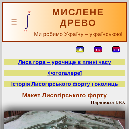
МИСЛЕНЕ
ДРЕВО
☰
Ми робимо Україну – українською!
uk
ru
en
Лиса гора – урочище в плині часу
Фотогалереї
Історія Лисогірського форту і околиць
Макет Лисогірського форту
Парнікоза І.Ю.