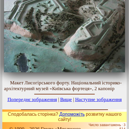
Макет Лисогірського форту. Національний історико-
архітектурний музей «Київська фортеця», 2 капонір
Попереднє зображення
|
Вище
|
Наступне зображення
Сподобалась сторінка?
Допоможіть
розвитку нашого
сайту!
Число завантажень : 3
© 1999 – 2026 Група «Мисленого