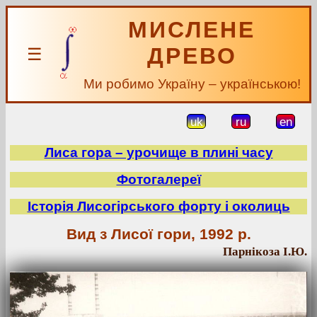
МИСЛЕНЕ
ДРЕВО
☰
Ми робимо Україну – українською!
uk
ru
en
Лиса гора – урочище в плині часу
Фотогалереї
Історія Лисогірського форту і околиць
Вид з Лисої гори, 1992 р.
Парнікоза І.Ю.