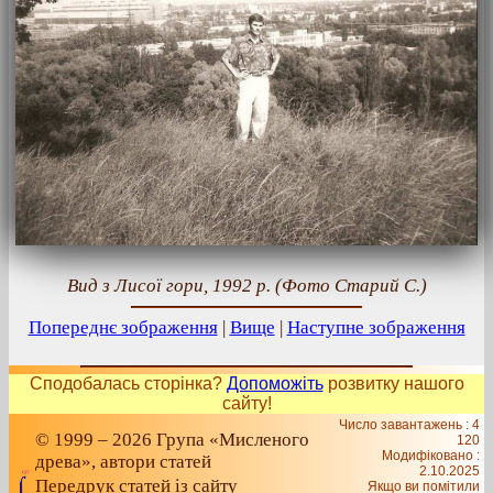
Вид з Лисої гори, 1992 р. (Фото Старий С.)
Попереднє зображення
|
Вище
|
Наступне зображення
Сподобалась сторінка?
Допоможіть
розвитку нашого
сайту!
Число завантажень : 4
© 1999 – 2026 Група «Мисленого
120
Модифіковано :
древа», автори статей
2.10.2025
Передрук статей із сайту
Якщо ви помітили