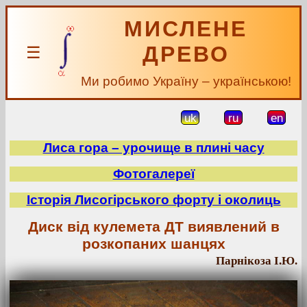
МИСЛЕНЕ
ДРЕВО
☰
Ми робимо Україну – українською!
uk
ru
en
Лиса гора – урочище в плині часу
Фотогалереї
Історія Лисогірського форту і околиць
Диск від кулемета ДТ виявлений в
розкопаних шанцях
Парнікоза І.Ю.