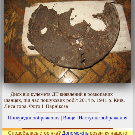
Диск від кулемета ДТ виявлений в розкопаних
шанцях, під час пошукових робіт 2014 р. 1941 р. Київ,
Лиса гора. Фото І. Парнікоза
Попереднє зображення
|
Вище
|
Наступне зображення
Сподобалась сторінка?
Допоможіть
розвитку нашого