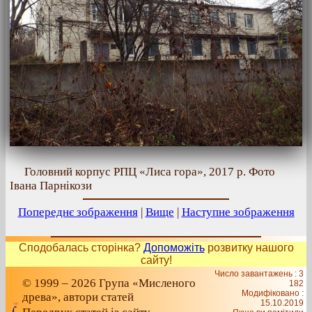
Головний корпус РПЦ «Лиса гора», 2017 р. Фото
Івана Парнікози
Попереднє зображення
|
Вище
|
Наступне зображення
Сподобалась сторінка?
Допоможіть
розвитку нашого
сайту!
Число завантажень : 3
© 1999 – 2026 Група «Мисленого
182
Модифіковано :
древа», автори статей
15.10.2019