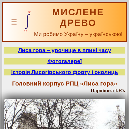
МИСЛЕНЕ
ДРЕВО
☰
Ми робимо Україну – українською!
Лиса гора – урочище в плині часу
Фотогалереї
Історія Лисогірського форту і околиць
Головний корпус РПЦ «Лиса гора»
Парнікоза І.Ю.