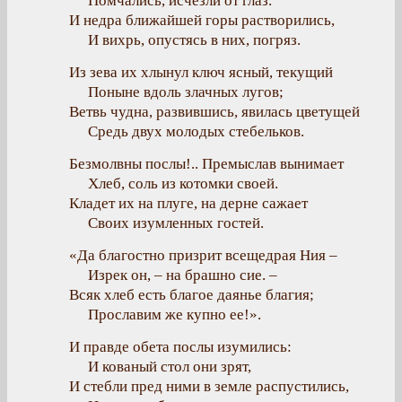
Помчались, исчезли от глаз.
И недра ближайшей горы растворились,
И вихрь, опустясь в них, погряз.
Из зева их хлынул ключ ясный, текущий
Поныне вдоль злачных лугов;
Ветвь чудна, развившись, явилась цветущей
Средь двух молодых стебельков.
Безмолвны послы!.. Премыслав вынимает
Хлеб, соль из котомки своей.
Кладет их на плуге, на дерне сажает
Своих изумленных гостей.
«Да благостно призрит всещедрая Ния –
Изрек он, – на брашно сие. –
Всяк хлеб есть благое даянье благия;
Прославим же купно ее!».
И правде обета послы изумились:
И кованый стол они зрят,
И стебли пред ними в земле распустились,