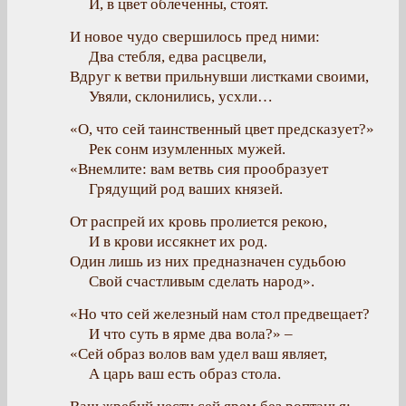
И, в цвет облеченны, стоят.
И новое чудо свершилось пред ними:
Два стебля, едва расцвели,
Вдруг к ветви прильнувши листками своими,
Увяли, склонились, усхли…
«О, что сей таинственный цвет предсказует?»
Рек сонм изумленных мужей.
«Внемлите: вам ветвь сия прообразует
Грядущий род ваших князей.
От распрей их кровь пролиется рекою,
И в крови иссякнет их род.
Один лишь из них предназначен судьбою
Свой счастливым сделать народ».
«Но что сей железный нам стол предвещает?
И что суть в ярме два вола?» –
«Сей образ волов вам удел ваш являет,
А царь ваш есть образ стола.