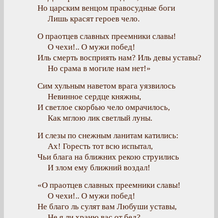
Но царским венцом правосудные боги
Лишь красят героев чело.
О праотцев славных преемники славы!
О чехи!.. О мужи побед!
Иль смерть восприять нам? Иль девы уставы?
Но срама в могиле нам нет!»
Сим хульным наветом врага уязвилось
Невинное сердце княжны,
И светлое скорбью чело омрачилось,
Как мглою лик светлый луны.
И слезы по снежным ланитам катились:
Ах! Горесть тот всю испытал,
Чьи блага на ближних рекою струились
И злом ему ближний воздал!
«О праотцев славных преемники славы!
О чехи!.. О мужи побед!
Не благо ль сулят вам Любуши уставы,
Не я ли храню вас от бед?