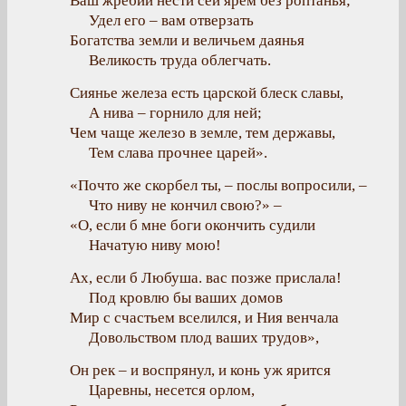
Ваш жребий нести сей ярем без роптанья;
Удел его – вам отверзать
Богатства земли и величьем даянья
Великость труда облегчать.
Сиянье железа есть царской блеск славы,
А нива – горнило для ней;
Чем чаще железо в земле, тем державы,
Тем слава прочнее царей».
«Почто же скорбел ты, – послы вопросили, –
Что ниву не кончил свою?» –
«О, если б мне боги окончить судили
Начатую ниву мою!
Ах, если б Любуша. вас позже прислала!
Под кровлю бы ваших домов
Мир с счастьем вселился, и Ния венчала
Довольством плод ваших трудов»,
Он рек – и воспрянул, и конь уж ярится
Царевны, несется орлом,