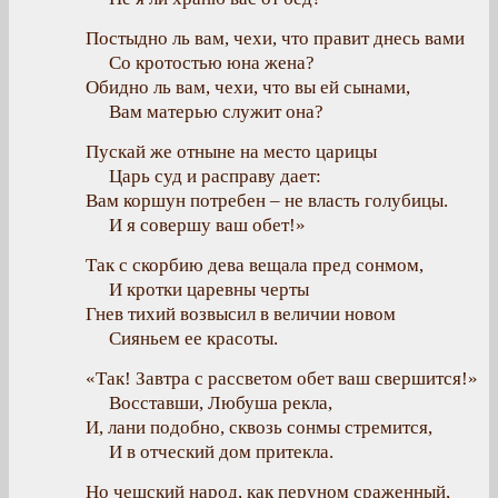
Постыдно ль вам, чехи, что правит днесь вами
Со кротостью юна жена?
Обидно ль вам, чехи, что вы ей сынами,
Вам матерью служит она?
Пускай же отныне на место царицы
Царь суд и расправу дает:
Вам коршун потребен – не власть голубицы.
И я совершу ваш обет!»
Так с скорбию дева вещала пред сонмом,
И кротки царевны черты
Гнев тихий возвысил в величии новом
Сияньем ее красоты.
«Так! Завтра с рассветом обет ваш свершится!»
Восставши, Любуша рекла,
И, лани подобно, сквозь сонмы стремится,
И в отческий дом притекла.
Но чешский народ, как перуном сраженный,