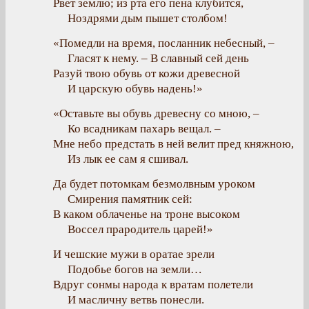
Рвет землю; из рта его пена клубится,
Ноздрями дым пышет столбом!
«Помедли на время, посланник небесный, –
Гласят к нему. – В славный сей день
Разуй твою обувь от кожи древесной
И царскую обувь надень!»
«Оставьте вы обувь древесну со мною, –
Ко всадникам пахарь вещал. –
Мне небо предстать в ней велит пред княжною,
Из лык ее сам я сшивал.
Да будет потомкам безмолвным уроком
Смирения памятник сей:
В каком облаченье на троне высоком
Воссел прародитель царей!»
И чешские мужи в оратае зрели
Подобье богов на земли…
Вдруг сонмы народа к вратам полетели
И масличну ветвь понесли.