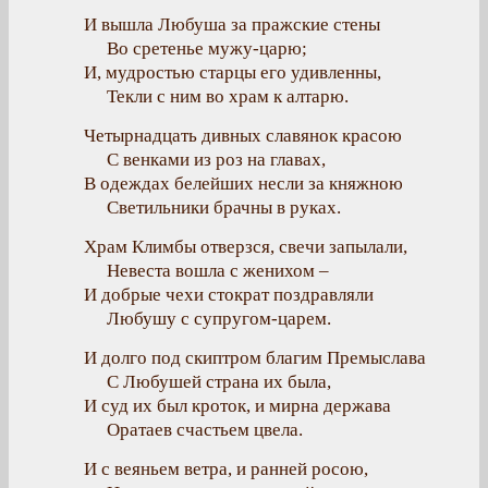
И вышла Любуша за пражские стены
Во сретенье мужу-царю;
И, мудростью старцы его удивленны,
Текли с ним во храм к алтарю.
Четырнадцать дивных славянок красою
С венками из роз на главах,
В одеждах белейших несли за княжною
Светильники брачны в руках.
Храм Климбы отверзся, свечи запылали,
Невеста вошла с женихом –
И добрые чехи стократ поздравляли
Любушу с супругом-царем.
И долго под скиптром благим Премыслава
С Любушей страна их была,
И суд их был кроток, и мирна держава
Оратаев счастьем цвела.
И с веяньем ветра, и ранней росою,