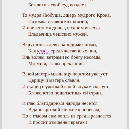
Без лихвы свой суд воздает.
То мудра Любуша, дщерь мудрого Крока,
Потомка славянских князей;
И прелестьми дивна, и саном высока
Владычица чешских мужей.
Вкруг юныя девы народные сонмы,
Как
класы
средь жатвенных нив,
Иль волны, ветрами ко брегу несомы,
Мятутся, главы преклонив.
В ней матерь младенцу перстом указует
Царицу и матерь славян.
И старец с улыбкой в ней внукам сказует
Блаженство подвластных ей стран.
И глас благодарный народа несется
В дань кроткой княжие к небесам;
Но с гласом сим вопль из среды раздается
И просит отмщенья врагам!