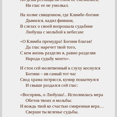
Ни глас ее не умолкал.
На холме священном, где Климбе-богине
Дымился, кадил фимиам,
В слезах о своей вопрошала судьбине
Любуша с мольбой к небесам:
«О Климба премудра! Богиня благая!
Да глас наречет твой того,
С кем жизнь разделю я, равно разделяя
Народа судьбу моего».
И стон сей молитвенный к слуху коснулся
Богини – ив самый тот час
Свод храма потрясся, кумир пошатнулся
И свыше раздался сей глас:
«Воспрянь, о Любуша!.. Исполнилась мера
Обетов твоих и мольбы:
И вождь твой ко счастью смиренная вера…
Сверши ты веленье судьбы.