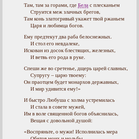
Там, там за горами, где
Бела
с плесканьем
Струится меж злачных брегов,
Там конь златогривый укажет твой ржаньем
Царя и любимца богов.
Ему предтекут два раба белоснежных.
И стол его невдалеке,
Искован из досок блестящих, железных,
И ветвь его рода в руке.
Спеши же во сретенье, дщерь царей славных,
Супругу – царю твоему:
Он праотцем будет монархов державных,
И мир удивится ему!»
И быстро Любуша с холма устремилась
И стала в совете мужей,
Им в воле священной богов объяснилась,
Вещая с довольной душой:
«Воспряньте, о мужи! Исполнилась мера
Обетов моих и мольбы,