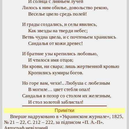
И солнца с лияньем лучей
Лилось к ним обилье, довольство рекою,
Веселье цвело средь полей!
И грады создались, и селы явились,
Как звезды на тверди небес;
Ветвь чудна цвела, и с почтеньем хранились
Сандалья от кожи древес!
И братние узы крепились любовью,
И чтилося имя отцов;
Ни крови, ни свара; лишь жертвенной кровью
Кропились кумиры богов.
Но горе вам, чехи!.. Любуша с любезным
В могиле… цвет стебля опал!
Сандалья в позор со столом их железным,
И стол золотой заблистал!
Примітки
Вперше надруковано в «Украинском журнале», 1825,
№ 21 – 22, С. 212 – 222, за підписом «П. А.-П».
Автограф невідомий.