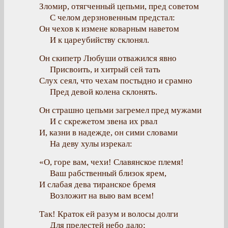
Зломир, отягченный цепьми, пред советом
С челом дерзновенным предстал:
Он чехов к измене коварным наветом
И к цареубийству склонял.
Он скипетр Любуши отважился явно
Присвоить, и хитрый сей тать
Слух сеял, что чехам постыдно и срамно
Пред девой колена склонять.
Он страшно цепьми загремел пред мужами
И с скрежетом звена их рвал
И, казни в надежде, он сими словами
На деву хулы изрекал:
«О, горе вам, чехи! Славянское племя!
Ваш рабственный близок ярем,
И слабая дева тиранское бремя
Возложит на выю вам всем!
Так! Краток ей разум и волосы долги
Для прелестей небо дало;