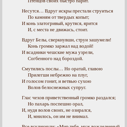
Птенцов своих быстро парит.
Несутся… Вдруг искры престали струиться
По камням от твердых копыт;
И конь златогривый, крутяся, ярится
И, с места не движась, стоит.
Вдруг Белы, сверкнувши, струи зашумели!
Конь громко заржал над водой!
И всадники чешские мужа узрели,
Согбенного над бороздой.
Смутились послы… Но оратай, главою
Прилегши небрежно на плуг,
И голосом гонит, и ветвью сухою
Волов белоснежных супруг.
Глас чехов приветственный громко раздался;
Но пахарь поспешно орал,
И, нудя волов своих, не озирался,
И, мнилось, он им не внимал.
Все вскликнули: «Мир тебе, муж вожделенный.