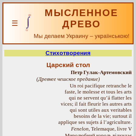
МЫСЛЕННОЕ
ДРЕВО
☰
Мы делаем Украину – українською!
Стихотворения
Царский стол
Петр Гулак-Артемовский
(
Древнее чешское предание
)
Un roi pacifique retranche le
faste, le molesse et tous les arts
qui ne servent qu’á flatter les
vices; il fait fleurir les autres arts
qui sont utiles aux veritables
besoins de la vie; surtout il
applique ses sujets á l’agriculture.
Fenelon
, Telemaque, livre V
Миролюбний король відкидає