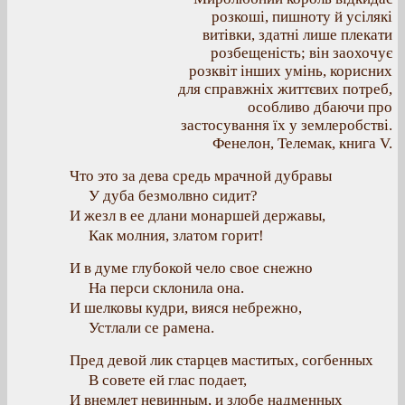
розкоші, пишноту й усілякі
витівки, здатні лише плекати
розбещеність; він заохочує
розквіт інших умінь, корисних
для справжніх життєвих потреб,
особливо дбаючи про
застосування їх у землеробстві.
Фенелон, Телемак, книга V.
Что это за дева средь мрачной дубравы
У дуба безмолвно сидит?
И жезл в ее длани монаршей державы,
Как молния, златом горит!
И в думе глубокой чело свое снежно
На перси склонила она.
И шелковы кудри, вияся небрежно,
Устлали се рамена.
Пред девой лик старцев маститых, согбенных
В совете ей глас подает,
И внемлет невинным, и злобе надменных