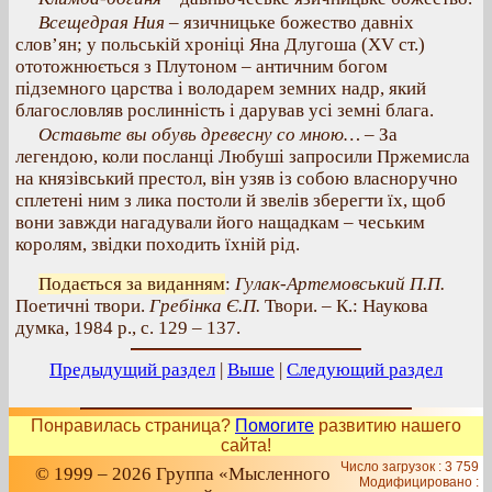
Всещедрая Ния
– язичницьке божество давніх
слов’ян; у польській хроніці Яна Длугоша (XV ст.)
ототожнюється з Плутоном – античним богом
підземного царства і володарем земних надр, який
благословляв рослинність і дарував усі земні блага.
Оставьте вы обувь древесну со мною…
– За
легендою, коли посланці Любуші запросили Пржемисла
на князівський престол, він узяв із собою власноручно
сплетені ним з лика постоли й звелів зберегти їх, щоб
вони завжди нагадували його нащадкам – чеським
королям, звідки походить їхній рід.
Подається за виданням
:
Гулак-Артемовський П.П.
Поетичні твори.
Гребінка Є.П.
Твори. – К.: Наукова
думка, 1984 р., с. 129 – 137.
Предыдущий раздел
|
Выше
|
Следующий раздел
Понравилась страница?
Помогите
развитию нашего
сайта!
Число загрузок : 3 759
© 1999 – 2026 Группа «Мысленного
Модифицировано :