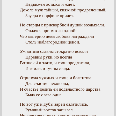
Недвижен остался и ждет,
Доколе муж тайный, княжной предреченный,
Заутра в порфире придет.
Но старцы с прискорбной душой воздыхали.
Стыдяся при мысли одной:
Что матерню девы любовь награждали
Столь неблагородной ценой.
Уж витязи славны стократно искали
Царевны руки, но всегда
Вотще ей и злато, и трон предлагали,
И земли, и тучны стада.
Отринула чуждых и трон, и богатства
Для счастия чехов она;
И счастье делить ей подвластного царства
Была ее слава одна.
Но вот уж и дубы зарей озлатились,
Румяный восток запылал,
Но девы ресницы ни сном не смежились,