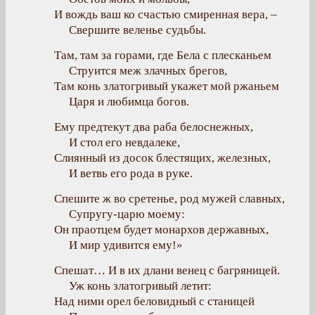
И вождь ваш ко счастью смиренная вера, –
Свершите веленье судьбы.
Там, там за горами, где Бела с плесканьем
Струится меж злачных брегов,
Там конь златогривый укажет мой ржаньем
Царя и любимца богов.
Ему предтекут два раба белоснежных,
И стол его невдалеке,
Слиянный из досок блестящих, железных,
И ветвь его рода в руке.
Спешите ж во сретенье, род мужей славных,
Супругу-царю моему:
Он праотцем будет монархов державных,
И мир удивится ему!»
Спешат… И в их длани венец с багряницей.
Уж конь златогривый летит:
Над ними орел беловидный с станицей