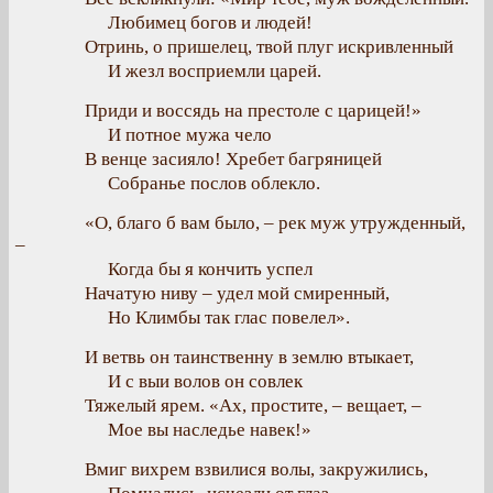
Любимец богов и людей!
Отринь, о пришелец, твой плуг искривленный
И жезл восприемли царей.
Приди и воссядь на престоле с царицей!»
И потное мужа чело
В венце засияло! Хребет багряницей
Собранье послов облекло.
«О, благо б вам было, – рек муж утружденный,
–
Когда бы я кончить успел
Начатую ниву – удел мой смиренный,
Но Климбы так глас повелел».
И ветвь он таинственну в землю втыкает,
И с выи волов он совлек
Тяжелый ярем. «Ах, простите, – вещает, –
Мое вы наследье навек!»
Вмиг вихрем взвилися волы, закружились,