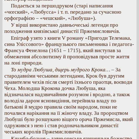
Подається за першодруком (старі написання
«чєеский», «Любусса» і т. п. передано за сучасною
орфографією – «чешский», «Любуша»).
У вірші використано давньочеські легенди про
походження князівської династії Пржемисловичів.
Епіграф узято з книги V роману «Пригоди Телемака,
сина Уліссового» французького письменника і педагога-
Франсуа Фенелона (1651 – 1715), який виступав за
обмеження абсолютизму й проповідував просте життя
на лоні природи.
То мудра Любуша, дщерь мудрого Крока…
– За
стародавніми чеськими легендами, Крок був другим
правителем чехів після смерті їхнього праотця, воєводи
Чеха. Молодша Крокова дочка Любуша, яка
відзначалася надзвичайним розумом і вродою, а також
володіла даром ясновидіння, перейняла владу по
батькові й мудро правила своїм народом, поки не
почалися нарікання на її жіночу владу. За пророцтвом
Любуші було розшукано віщого орача Пржемисла, який
одружився з нею і став родоначальником династії
чеських королів Пржемисловичів.
Климба-богиня
– давньочеське язичницьке божество.