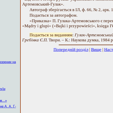
Артемовський-Гулак».
Автограф зберігається в ІЛ, ф. 66, № 2, арк. 1
Подається за автографом.
«Приказка» П. Гулака-Артемовського є перек
«Mądry і glupi» («Bajki і przypowieści», księga I
Подається за виданням
:
Гулак-Артемовський
Гребінка Є.П.
Твори. – К.: Наукова думка, 1984 р.,
Попередній розділ
|
Вище
|
Наст
ззрении на
тк]и
м...»
е А. А. Г-