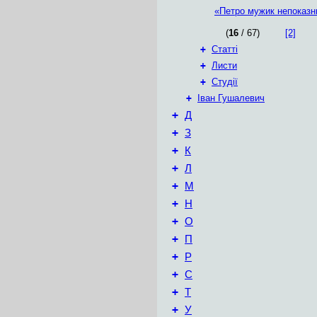
«Петро мужик непоказни
(
16
/ 67)
[2]
+
Статті
+
Листи
+
Студії
+
Іван Гушалевич
+
Д
+
З
+
К
+
Л
+
М
+
Н
+
О
+
П
+
Р
+
С
+
Т
+
У