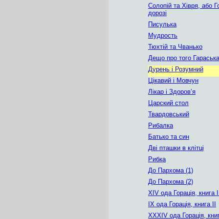
Солопій та Хівря, або Г
дорозі
Писулька
Мудрость
Тюхтій та Чванько
Дещо про того Гараськ
Дурень і Розумний
Цікавий і Мовчун
Лікар і Здоров’я
Царский стол
Твардовський
Рибалка
Батько та син
Дві пташки в клітці
Рибка
До Пархома (1)
До Пархома (2)
XIV ода Горація, книга I
IX ода Горація, книга II
XXXIV ода Горація, книг