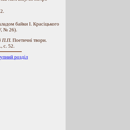
2.
ладом байки І. Красіцького
V, № 26).
 П.П.
Поетичні твори.
 с. 52.
упний розділ