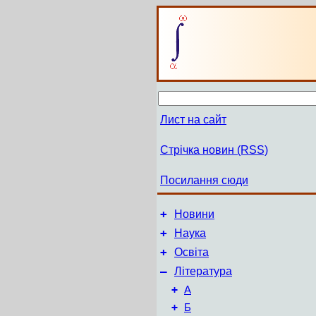
Лист на сайт
Стрічка новин (RSS)
Посилання сюди
+
Новини
+
Наука
+
Освіта
–
Література
+
А
+
Б