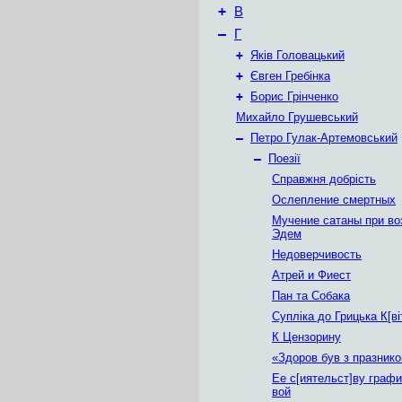
+
В
–
Г
+
Яків Головацький
+
Євген Гребінка
+
Борис Грінченко
Михайло Грушевський
–
Петро Гулак-Артемовський
–
Поезії
Справжня добрість
Ослепление смертных
Мучение сатаны при во
Эдем
Недоверчивость
Атрей и Фиест
Пан та Собака
Супліка до Грицька К[ві
К Цензорину
«Здоров був з празнико
Ее с[иятельст]ву графин
вой