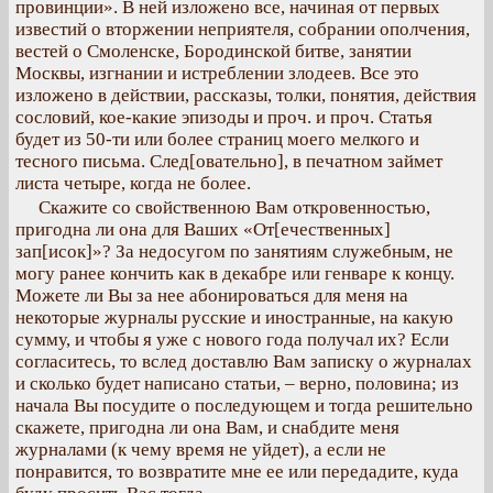
провинции». В ней изложено все, начиная от первых
известий о вторжении неприятеля, собрании ополчения,
вестей о Смоленске, Бородинской битве, занятии
Москвы, изгнании и истреблении злодеев. Все это
изложено в действии, рассказы, толки, понятия, действия
сословий, кое-какие эпизоды и проч. и проч. Статья
будет из 50-ти или более страниц моего мелкого и
тесного письма. След[овательно], в печатном займет
листа четыре, когда не более.
Скажите со свойственною Вам откровенностью,
пригодна ли она для Ваших «От[ечественных]
зап[исок]»? За недосугом по занятиям служебным, не
могу ранее кончить как в декабре или генваре к концу.
Можете ли Вы за нее абонироваться для меня на
некоторые журналы русские и иностранные, на какую
сумму, и чтобы я уже с нового года получал их? Если
согласитесь, то вслед доставлю Вам записку о журналах
и сколько будет написано статьи, – верно, половина; из
начала Вы посудите о последующем и тогда решительно
скажете, пригодна ли она Вам, и снабдите меня
журналами (к чему время не уйдет), а если не
понравится, то возвратите мне ее или передадите, куда