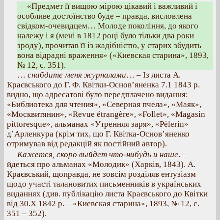
«Предмет її вищою мірою цікавий і важливий і
особливе достоїнство буде – правда, висловлена
свідком-очевидцем… Молоде покоління, до якого
належу і я (мені в 1812 році було тільки два роки
зроду), прочитав її із жадібністю, у старих збудить
вона відрадні враження» («Киевская старина», 1893,
№ 12, с. 351).
…
снабдите меня журналами
… – Із листа А.
Краєвського до Г. Ф. Квітки-Основ’яненка 7.1 1843 р.
видно, що адресатові було передплачено видання:
«Библиотека для чтения», «Северная пчела», «Маяк»,
«Москвитянин», «Revue étrangère», «Follet», «Magasin
pittoresque», альманах «Утренняя заря», «Pèlerin»
д’Арленкура (крім тих, що Г. Квітка-Основ’яненко
отримував від редакцій як постійний автор).
Кажется, скоро выйдет что-нибудь и наше
. –
йдеться про альманах «Молодик» (Харків, 1843). А.
Краєвський, щоправда, не зовсім розділяв ентузіазм
щодо участі талановитих письменників в українських
виданнях (див. публікацію листа Краєвського до Квітки
від 30.Х 1842 р. – «Киевская старина», 1893, № 12, с.
351 – 352).