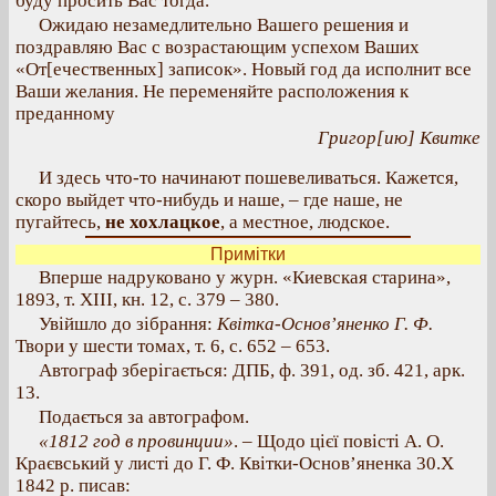
буду просить Вас тогда.
Ожидаю незамедлительно Вашего решения и
поздравляю Вас с возрастающим успехом Ваших
«От[ечественных] записок». Новый год да исполнит все
Ваши желания. Не переменяйте расположения к
преданному
Григор[ию] Квитке
И здесь что-то начинают пошевеливаться. Кажется,
скоро выйдет что-нибудь и наше, – где наше, не
пугайтесь,
не хохлацкое
, а местное, людское.
Примітки
Вперше надруковано у журн. «Киевская старина»,
1893, т. XIII, кн. 12, с. 379 – 380.
Увійшло до зібрання:
Квітка-Основ’яненко Г. Ф.
Твори у шести томах, т. 6, с. 652 – 653.
Автограф зберігається: ДПБ, ф. 391, од. зб. 421, арк.
13.
Подається за автографом.
«1812 год в провинции»
. – Щодо цієї повісті А. О.
Краєвський у листі до Г. Ф. Квітки-Основ’яненка 30.Х
1842 р. писав: