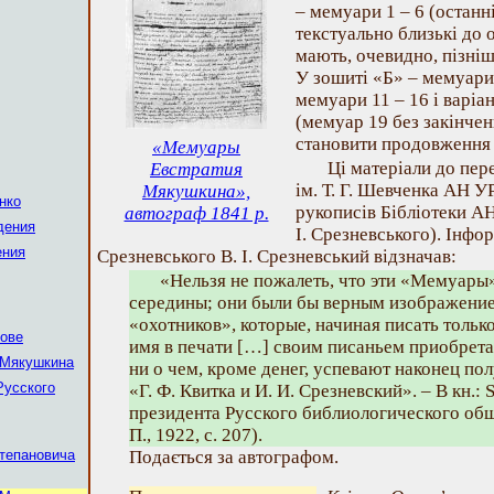
– мемуари 1 – 6 (останні
текстуально близькі до о
мають, очевидно, пізніш
У зошиті «Б» – мемуари 
мемуари 11 – 16 і варіан
(мемуар 19 без закінченн
становити продовження 
«Мемуары
Ці матеріали до пере
Евстратия
ім. Т. Г. Шевченка АН У
Мякушкина»,
нко
рукописів Бібліотеки А
автограф 1841 р.
дения
І. Срезневського). Інфо
ения
Срезневського В. І. Срезневський відзначав:
«Нельзя не пожалеть, что эти «Мемуары»
середины; они были бы верным изображение
«охотников», которые, начиная писать только
кове
имя в печати […] своим писаньем приобрета
 Мякушкина
ни о чем, кроме денег, успевают наконец пол
Русского
«Г. Ф. Квитка и И. И. Срезневский». – В кн.: 
президента Русского библиологического общ
П., 1922, с. 207).
тепановича
Подається за автографом.