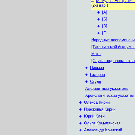
–
Мемуары Евстратия
(2-й вар.)
+
[A]
+
[Б]
+
[В]
+
[Г]
Народные воспоминани
[Тятенька мой был умн
Мать
[Служа под начальством
+
Письма
+
Галерея
+
Студії
Алфавитный указатель
Хронологический указател
+
Олекса Кирий
+
Прасковья Кирий
+
Юрий Клен
+
Ольга Кобылянская
+
Александр Кониский