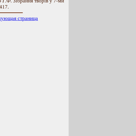
 Г.Ф.
Зібрання творів у 7-ми
 417.
дующая страница