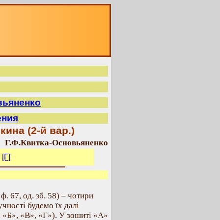
О
вьяненко
ения
на (2-й вар.)
Г.Ф.Квитка-Основьяненко
[Г]
ф. 67, од. зб. 58) – чотири
учності будемо їх далі
 «Б», «В», «Г»). У зошиті «А»