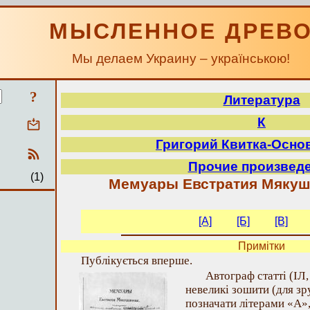
МЫСЛЕННОЕ ДРЕВ
Мы делаем Украину – українською!
?
Литература
К
Григорий Квитка-Осно
Прочие произвед
(1)
Мемуары Евстратия Мякушки
[A]
[Б]
[В]
Примітки
Публікується вперше.
Автограф статті (ІЛ, 
невеликі зошити (для зр
позначати літерами «А»,