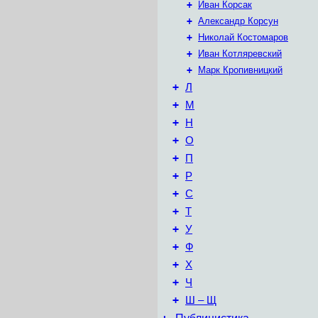
+
Иван Корсак
+
Александр Корсун
+
Николай Костомаров
+
Иван Котляревский
+
Марк Кропивницкий
+
Л
+
М
+
Н
+
О
+
П
+
Р
+
С
+
Т
+
У
+
Ф
+
Х
+
Ч
+
Ш – Щ