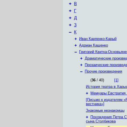
+
В
+
Г
+
Д
+
З
–
К
+
Иван Карпенко-Карый
+
Адриан Кащенко
–
Григорий Квитка-Основьяне
+
Драматические произве
+
Прозаические произвед
–
Прочие произведения
(
36
/ 40)
[1]
История театра в Харь
+
Мемуары Евстратия
[Письмо к издателям «
вестника»]
Знакомые незнакомцы
+
Похождения Петра С
сына Столбикова