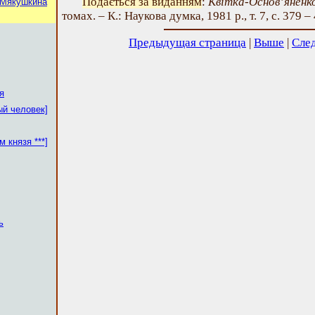
Подається за виданням
:
Квітка-Основ’яненко
 Мякушкина
томах. – К.: Наукова думка, 1981 р., т. 7, с. 379 –
Предыдущая страница
|
Выше
|
Сле
я
ый человек]
 князя ***]
ь