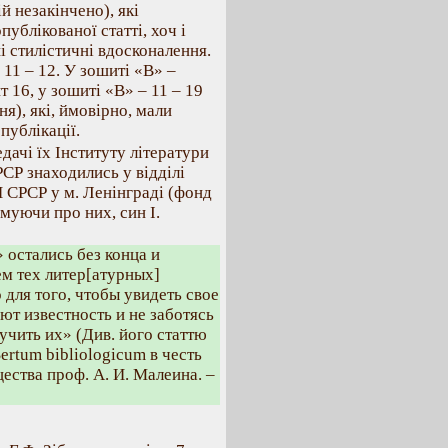
й незакінчено), які
публікованої статті, хоч і
і стилістичні вдосконалення.
11 – 12. У зошиті «В» –
т 16, у зошиті «В» – 11 – 19
я), які, ймовірно, мали
публікації.
дачі їх Інституту літератури
РСР знаходились у відділі
Н СРСР у м. Ленінграді (фонд
рмуючи про них, син І.
 остались без конца и
м тех литер[атурных]
 для того, чтобы увидеть свое
ют известность и не заботясь
учить их» (Див. його статтю
Sertum bibliologicum в честь
ества проф. А. И. Малеина. –