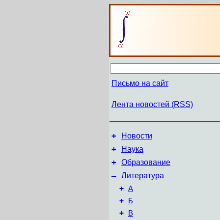
Письмо на сайт
Лента новостей (RSS)
+
Новости
+
Наука
+
Образование
–
Литература
+
А
+
Б
+
В