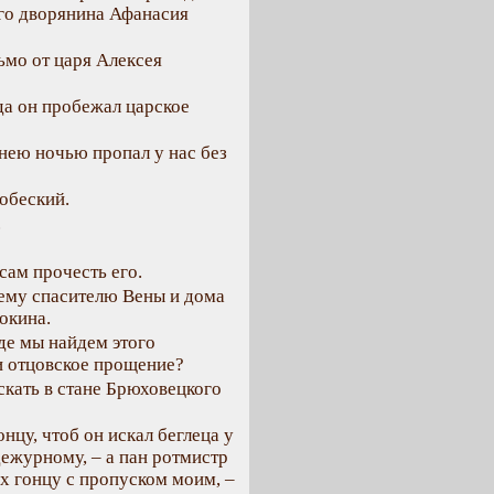
ого дворянина Афанасия
ьмо от царя Алексея
гда он пробежал царское
шнею ночью пропал у нас без
обеский.
.
сам прочесть его.
ему спасителю Вены и дома
окина.
где мы найдем этого
и отцовское прощение?
искать в стане Брюховецкого
нцу, чтоб он искал беглеца у
дежурному, – а пан ротмистр
их гонцу с пропуском моим, –