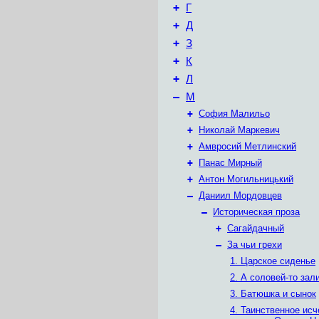
+
Г
+
Д
+
З
+
К
+
Л
–
М
+
София Малильо
+
Николай Маркевич
+
Амвросий Метлинский
+
Панас Мирный
+
Антон Могильницький
–
Даниил Мордовцев
–
Историческая проза
+
Сагайдачный
–
За чьи грехи
1. Царское сиденье
2. А соловей-то зали
3. Батюшка и сынок
4. Таинственное ис