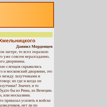
О
 Хмельницкого
Даниил Мордовцев
ом лагере, то всех поразило
о уже совсем неразгаданно,
ого дворянина.
иною слепцов скрывались
ез и московский дворянин, это
то между лазутчиками и
вор; но где и когда он
азутчики? Значит, и то
будто бы из Рима, из Венеции.
и, или москалями.
го приказал усилить в войске
азведчиков, нет ли по