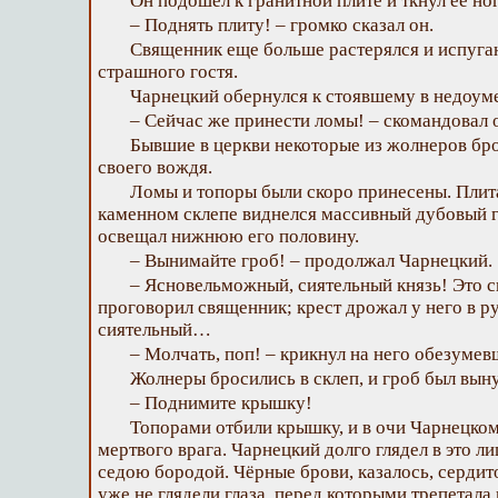
Он подошел к гранитной плите и ткнул ее но
– Поднять плиту! – громко сказал он.
Священник еще больше растерялся и испуга
страшного гостя.
Чарнецкий обернулся к стоявшему в недоум
– Сейчас же принести ломы! – скомандовал 
Бывшие в церкви некоторые из жолнеров бр
своего вождя.
Ломы и топоры были скоро принесены. Плит
каменном склепе виднелся массивный дубовый гр
освещал нижнюю его половину.
– Вынимайте гроб! – продолжал Чарнецкий.
– Ясновельможный, сиятельный князь! Это с
проговорил священник; крест дрожал у него в ру
сиятельный…
– Молчать, поп! – крикнул на него обезумев
Жолнеры бросились в склеп, и гроб был выну
– Поднимите крышку!
Топорами отбили крышку, и в очи Чарнецком
мертвого врага. Чарнецкий долго глядел в это л
седою бородой. Чёрные брови, казалось, сердит
уже не глядели глаза, перед которыми трепетала