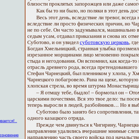
близости проклятых запорожцев или даже самого
Как бы то ни было, но поляки в этот день до
Весь этот день, вследствие ли тревог, всегд
вследствие ли просто физических причин, но Ча
не по себе. Он часто задумывался, машинально
седым усам, отдавал приказания и снова их отме
Суботово, и он увидел
суботовскую церковь
, гд
Богдан Хмельницкий, странная улыбка прозмеила
изрезанное морщинами лицо мгновенно покрыло
стыда и негодования. Он вспомнил, как когда-то 
отрасль древнего рода, всегда претендовавшего 
Стефан Чарнецкий, был пленником у хлопа, у Х
Чарнецкого побагровело. Рана на щеке, которую
хлопская стрела, во время штурма Монастырища
– Я отмщу тебе, быдло! – бормотал он – Ото
царскими почестями. Вся это твое дело: ты посе
теперь выросли в людей, разбойников… Но я вы
Суботово было занято без сопротивления, так
одного казацкого отряда.
вается!..
Прежде чем двинуться к Чигирину, Чарнецки
направлении удалились вчерашние мнимые слепц
чезновение
направлению часть своего войска под начальств