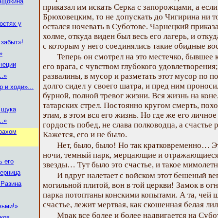
ащокина
приказал им искать Серка с запорожцами, а если
Брюховецким, то не допускать до Чигирина ни то
гостях у
остался ночевать в Суботове. Чарнецкий приказа
холме, откуда виден был весь его лагерь, и отку
 забыт»!
с которым у него соединялись такие обидные во
»
Теперь он смотрел на это местечко, бывшее 
енеции
его врага, с чувством глубокого удовлетворения;
развалины, в мусор и разметать этот мусор по п
..»
долго сидел у своего шатра, и пред ним пронос
р и ходи»...
бурной, полной тревог жизни. Вся жизнь на коне,
татарских стрел. Постоянно кругом смерть, похо
– щука
этим, в этом вся его жизнь. Но где же его личное
..»
гордость побед, не слава полководца, а счастье
прахом
Кажется, его и не было.
Нет, было, было! Но так кратковременно… Э
ночи, темный парк, мерцающие и отражающиеся 
ь его
звезды… Тут было это счастье, и такое мимоле
черница
И вдруг налетает с войском этот бешеный ве
 Разина
могильной плитой, вон в той церкви! Замок в ог
парка потоптаны конскими копытами. А та, чей 
счастье, лежит мертвая, как скошенная белая л
зьми!»
Мрак все более и более надвигается на Субот
иков