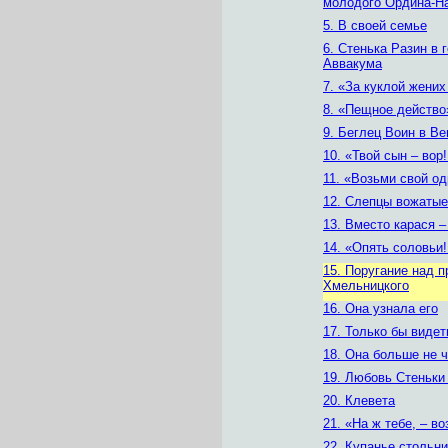
молодого Ордина-Н
5. В своей семье
6. Стенька Разин в 
Аввакума
7. «За куклой жених
8. «Пещное действо
9. Беглец Воин в В
10. «Твой сын – вор!
11. «Возьми свой од
12. Слепцы вожатые
13. Вместо карася 
14. «Опять соловьи!
15. Поругание над 
Хмельницкого
16. Она узнала его
17. Только бы видет
18. Она больше не 
19. Любовь Стеньки
20. Клевета
21. «На ж тебе, – во
22. Купанье стольн