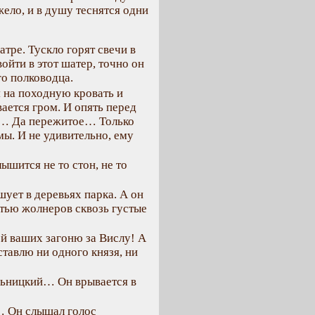
жело, и в душу теснятся одни
тре. Тускло горят свечи в
ойти в этот шатер, точно он
го полководца.
я на походную кровать и
вается гром. И опять перед
и… Да пережитое… Только
ы. И не удивительно, ему
ышится не то стон, не то
ует в деревьях парка. А он
стью жолнеров сквозь густые
ей ваших загоню за Вислу! А
ставлю ни одного князя, ни
ельницкий… Он врывается в
… Он слышал голос