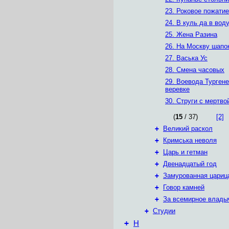
23. Роковое пожатие
24. В куль да в вод
25. Жена Разина
26. На Москву шапо
27. Васька Ус
28. Смена часовых
29. Воевода Тургене
веревке
30. Струги с мертв
(
15
/ 37)
[2]
+
Великий раскол
+
Кримська неволя
+
Царь и гетман
+
Двенадцатый год
+
Замурованная цариц
+
Говор камней
+
За всемирное влады
+
Студии
+
Н