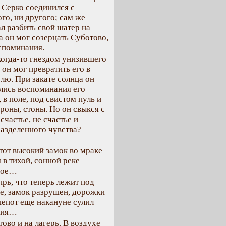
 Серко соединился с
го, ни другого; сам же
л разбить свой шатер на
да он мог созерцать Суботово,
споминания.
когда-то гнездом унизившего
 он мог превратить его в
олю. При закате солнца он
ились воспоминания его
 в поле, под свистом пуль и
роны, стоны. Но он свыкся с
 счастье, не счастье и
 разделенного чувства?
тот высокий замок во мраке
в тихой, сонной реке
тное…
прь, что теперь лежит под
не, замок разрушен, дорожки
шепот еще накануне сулил
илия…
ово и на лагерь. В воздухе