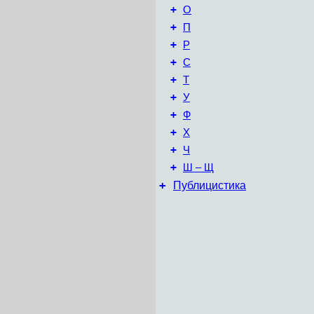
+
О
+
П
+
Р
+
С
+
Т
+
У
+
Ф
+
Х
+
Ч
+
Ш – Щ
+
Публицистика