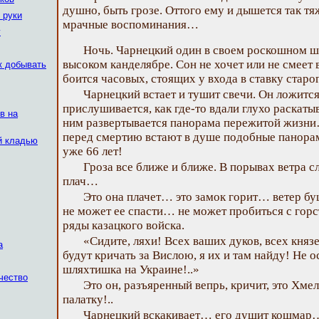
душно, быть грозе. Оттого ему и дышется так тя
 руки
мрачные воспоминания…
у
Ночь. Чарнецкий один в своем роскошном ша
высоком канделябре. Сон не хочет или не смеет в
к добывать
боится часовых, стоящих у входа в ставку старо
Чарнецкий встает и тушит свечи. Он ложитс
прислушивается, как где-то вдали глухо раскаты
в на
ним развертывается панорама пережитой жизн
перед смертию встают в душе подобные панорам
ой кладью
уже 66 лет!
Гроза все ближе и ближе. В порывах ветра сл
плач…
Это она плачет… это замок горит… ветер буш
не может ее спасти… не может пробиться с гор
ряды казацкого войска.
«Сидите, ляхи! Всех ваших дуков, всех княз
а
будут кричать за Вислою, я их и там найду! Не о
шляхтишка на Украине!..»
чество
Это он, разъяренный вепрь, кричит, это Хм
палатку!..
Чарнецкий вскакивает… его душит кошмар