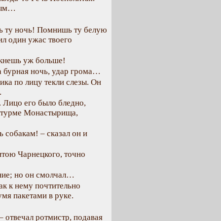
ным…
ь ту ночь! Помнишь ту белую
л один ужас твоего
икнешь уж больше!
а бурная ночь, удар грома…
ика по лицу текли слезы. Он
.
. Лицо его было бледно,
 штурме Монастырища,
 собакам! – сказал он и
итою Чарнецкого, точно
ние; но он смолчал…
ак к нему почтительно
мя пакетами в руке.
– отвечал ротмистр, подавая