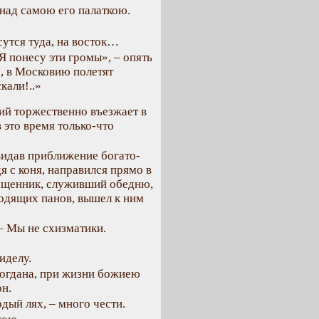
над самою его палаткою.
сутся туда, на восток…
 понесу эти громы», – опять
р, в Московию полетят
кали!..»
й торжественно въезжает в
 это время только-что
видав приближение богато-
я с коня, направился прямо в
священник, служивший обедню,
ходящих панов, вышел к ним
 – Мы не схизматики.
иделу.
Богдана, при жизни божиею
н.
дый лях, – много чести.