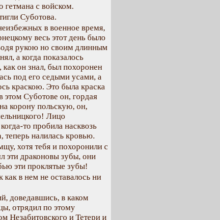
 гетмана с войском.
стигли Суботова.
а неизбежных в военное время,
рнецкому весь этот день было
 водя рукою но своим длинным
нял, а когда показалось
е, как он знал, был похоронен
сь под его седыми усами, а
сь краскою. Это была краска
в этом Суботове он, гордая
на корону польскую, он,
мельницкого! Лицо
 когда-то пробила насквозь
, теперь налилась кровью.
мщу, хотя тебя и похоронили с
ял эти драконовы зубы, они
бью эти проклятые зубы!
 как в нем не оставалось ни
й, доведавшись, в каком
ы, отрядил по этому
ом Незабитовского и Тетери и