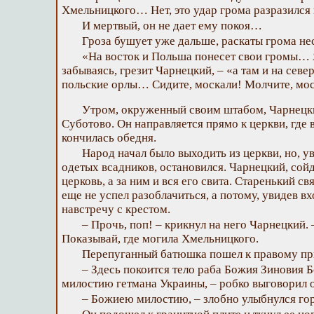
Хмельницкого… Нет, это удар грома разразился 
И мертвый, он не дает ему покоя…
Гроза бушует уже дальше, раскаты грома не
«На восток и Польша понесет свои громы… Я
забываясь, грезит Чарнецкий, – «а там и на севе
польские орлы… Сидите, москали! Молчите, мос
Утром, окруженный своим штабом, Чарнецки
Суботово. Он направляется прямо к церкви, где в
кончилась обедня.
Народ начал было выходить из церкви, но, у
одетых всадников, остановился. Чарнецкий, сойд
церковь, а за ним и вся его свита. Старенький 
еще не успел разоблачиться, а потому, увидев в
навстречу с крестом.
– Прочь, поп! – крикнул на него Чарнецкий.
Показывай, где могила Хмельницкого.
Перепуганный батюшка пошел к правому пр
– Здесь покоится тело раба Божия Зиновия 
милостию гетмана Украины, – робко выговорил о
– Божиею милостию, – злобно улыбнулся гор