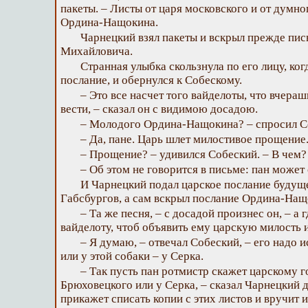
пакеты. – Листы от царя московского и от думн
Ордина-Нащокина.
Чарнецкий взял пакеты и вскрыл прежде пис
Михайловича.
Странная улыбка скользнула по его лицу, ко
послание, и обернулся к Собескому.
– Это все насчет того вайделоты, что вчера
вести, – сказал он с видимою досадою.
– Молодого Ордина-Нащокина? – спросил С
– Да, пане. Царь шлет милостивое прощение
– Прощение? – удивился Собеский. – В чем?
– Об этом не говорится в письме: пан может 
И Чарнецкий подал царское послание будущ
Габсбургов, а сам вскрыл послание Ордина-Нащ
– Та же песня, – с досадой произнес он, – а 
вайделоту, чтоб объявить ему царскую милость 
– Я думаю, – отвечал Собеский, – его надо 
или у этой собаки – у Серка.
– Так пусть пан ротмистр скажет царскому го
Брюховецкого или у Серка, – сказал Чарнецкий 
прикажет списать копии с этих листов и вручит 