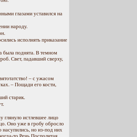
гою.
нными глазами уставился на
ении народу.
он.
осились исполнять приказание
а была поднята. В темном
об. Свет, падавший сверху,
вятотатство! – с ужасом
ках. – Пощади его кости,
ший старик.
т.
у глянуло истлевшее лицо
ицо. Оно уже в гробу обросло
о насупились, но из-под них
 когда-то Речь Посполитая.