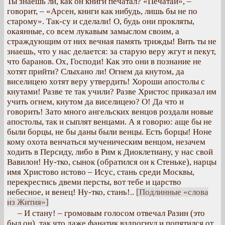
Ты знаешь ли, как он книги печатал? «Печатай», –
говорит, – «Арсен, книги как нибудь, лишь бы не по
старому». Так-су и сделали! О, будь они прокляты,
окаянные, со всем лукавым замыслом своим, а
страждующим от них вечная память трижды! Вить ты не
знаешь, что у нас делается: за старую веру жгут и пекут,
что баранов. Ох, Господи! Как это они в познание не
хотят прийти? Слыхано ли! Огнем да кнутом, да
виселицею хотят веру утвердить! Хороши апостолы с
кнутами! Разве те так учили? Разве Христос приказал им
учить огнем, кнутом да виселицею? О! Да что и
говорить! Зато много ангельских венцов роздали новые
апостолы, так и сыплят венцами. А я говорю: аще бы не
были борцы, не бы даны были венцы. Есть борцы! Ноне
кому охота венчаться мученическим венцом, незачем
ходить в Персиду, либо в Рим к Диоклетиану, у нас свой
Вавилон! Ну-тко, сынок (обратился он к Стеньке), нарцы
имя Христово истово – Исус, стань среди Москвы,
перекрестись двеми персты, вот тебе и царство
небесное, и венец! Ну-тко, стань!..
[Подлинные «слова
из Жития»]
– И стану! – громовым голосом отвечал Разин (это
был он), так что даже фанатик вздрогнул и попятился от