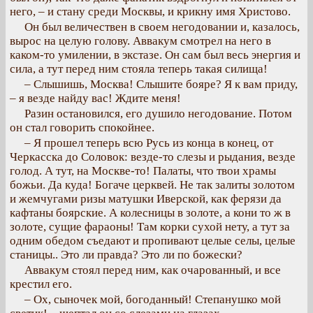
него, – и стану среди Москвы, и крикну имя Христово.
Он был величествен в своем негодовании и, казалось,
вырос на целую голову. Аввакум смотрел на него в
каком-то умилении, в экстазе. Он сам был весь энергия и
сила, а тут перед ним стояла теперь такая силища!
– Слышишь, Москва! Слышите бояре? Я к вам приду,
– я везде найду вас! Ждите меня!
Разин остановился, его душило негодование. Потом
он стал говорить спокойнее.
– Я прошел теперь всю Русь из конца в конец, от
Черкасска до Соловок: везде-то слезы и рыдания, везде
голод. А тут, на Москве-то! Палаты, что твои храмы
божьи. Да куда! Богаче церквей. Не так залиты золотом
и жемчугами ризы матушки Иверской, как ферязи да
кафтаны боярские. А колесницы в золоте, а кони то ж в
золоте, сущие фараоны! Там корки сухой нету, а тут за
одним обедом съедают и пропивают целые селы, целые
станицы.. Это ли правда? Это ли по божески?
Аввакум стоял перед ним, как очарованный, и все
крестил его.
– Ох, сыночек мой, богоданный! Степанушко мой