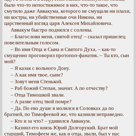
было что-то непостижимое в них, что-то такое, что
смутило даже Аввакума, которого не смущали ни плахи,
ни костры, ни убийственные очи Никона, ни
царственный взгляд царя Алексея Михайловича.
Аввакум быстро поднялся с соломы.
– Благослови меня, святой отец! – сказал пришелец
повелительным голосом.
– Во имя Отца и Сына и Святого Духа, – как-то
смущенно проговорил протопоп-фанатик. – Ты кто, сын
мой?
– Я казак с вольного Дону.
– А как имя твое, сыне?
– Зовут меня Стенькой.
– Раб божий Степан, значит. А по отчеству?
– Отца Тимошкой звали.
– А разве отец твой помре?
– Да. По ево душе я молился в Соловках да по
братней, по Тимофеевой же, что казнили неправедно.
– Кто и за что? – удивился Аввакум.
– Казнил его князь Юрий Долгорукий. Брат мой
старший, Тимофеем же, как и отца, звали, был у нас