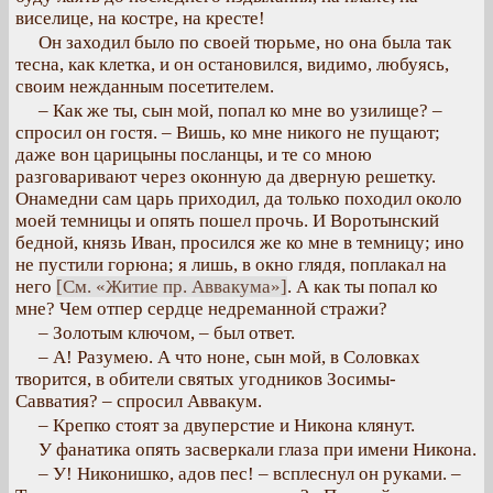
виселице, на костре, на кресте!
Он заходил было по своей тюрьме, но она была так
тесна, как клетка, и он остановился, видимо, любуясь,
своим нежданным посетителем.
– Как же ты, сын мой, попал ко мне во узилище? –
спросил он гостя. – Вишь, ко мне никого не пущают;
даже вон царицыны посланцы, и те со мною
разговаривают через оконную да дверную решетку.
Онамедни сам царь приходил, да только походил около
моей темницы и опять пошел прочь. И Воротынский
бедной, князь Иван, просился же ко мне в темницу; ино
не пустили горюна; я лишь, в окно глядя, поплакал на
него
[См. «Житие пр. Аввакума»]
. А как ты попал ко
мне? Чем отпер сердце недреманной стражи?
– Золотым ключом, – был ответ.
– А! Разумею. А что ноне, сын мой, в Соловках
творится, в обители святых угодников Зосимы-
Савватия? – спросил Аввакум.
– Крепко стоят за двуперстие и Никона клянут.
У фанатика опять засверкали глаза при имени Никона.
– У! Никонишко, адов пес! – всплеснул он руками. –