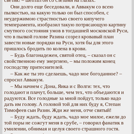
светик! – шептал он со слезами на глазах.
Они долго еще беседовали, и Аввакум со всею
пылкостью, на какую только он был способен, с
неудержимою страстностью своего кипучего
темперамента, изобразил такую потрясающую картину
смутного состояния умов в тогдашней московской Руси,
что в пылкой голове Разина созрел кровавый план
завести новые порядки на Руси, хотя бы для этого
пришлось бродить по колена в крови.
– Будь благонадежен, святой отец, – сказал он с
свойственною ему энергиею, – мы положим конец
господству притеснителей.
– Как же ты это сделаешь, чадо мое богоданное? –
спросил Аввакум.
– Мы начнем с Дона, Яика и с Волги: тех, что
голодают и плачут, больше, чем тех, что объедаются и
радуются. Все голодные за мной пойдут, только надо
дать им голову. А головой той для них буду я, Степан
Тимофеев сын Разин. Жди же меня, отче святый!
– Буду ждать, буду ждать, чадо мое милое, ежели до
той поры не сожгут меня в срубе, – говорил фанатик в
умилении, обнимая и целуя своего страшного гостя.