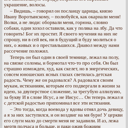
украшение, волосы.
– Видишь, – говорил он посланцу царицы, князю
Ивану Воротынскому, – полюбуйся, как окарнали меня!
Волки, а не люди: оборвали меня, горюна, словно
собаки, один хохол оставили, как у поляка на лбу. Да что
говорить! Бог их простит. Я своего мучения на них не
спрошу, ни в сей век, ни в будущий и буду молиться о
них, о живых и о преставльшихся. Диавол между нами
рассечение положил.
Теперь он был один в своей темнице, лежал на полу,
на связке соломы, и бормотал что-то про себя. Он был
страшно изможден, худ, как скелет, но в энергических,
совсем юношеских ясных глазах светилась детская
радость. Чему же он радовался? А радовался своим
мукам, истязаниям, которым его подвергали в жизни за
идею, за двуперстное сложение, за трегубую аллилуию,
за букву И в слове Исус, а не Иисус… Он теперь лежал и
с детской радостью припоминал все эти истязания.
– Это тогда, когда воевода у вдовы отнял дочь девицу,
а я за них заступился, и он воздвиг на мя бури! У церкви
его слуги мало до смерти меня не задавили. И аз, лежа
мертв полчаса и больше, и паки ожив божиим