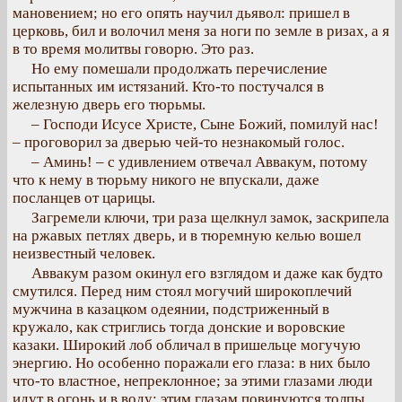
мановением; но его опять научил дьявол: пришел в
церковь, бил и волочил меня за ноги по земле в ризах, а я
в то время молитвы говорю. Это раз.
Но ему помешали продолжать перечисление
испытанных им истязаний. Кто-то постучался в
железную дверь его тюрьмы.
– Господи Исусе Христе, Сыне Божий, помилуй нас!
– проговорил за дверью чей-то незнакомый голос.
– Аминь! – с удивлением отвечал Аввакум, потому
что к нему в тюрьму никого не впускали, даже
посланцев от царицы.
Загремели ключи, три раза щелкнул замок, заскрипела
на ржавых петлях дверь, и в тюремную келью вошел
неизвестный человек.
Аввакум разом окинул его взглядом и даже как будто
смутился. Перед ним стоял могучий широкоплечий
мужчина в казацком одеянии, подстриженный в
кружало, как стриглись тогда донские и воровские
казаки. Широкий лоб обличал в пришельце могучую
энергию. Но особенно поражали его глаза: в них было
что-то властное, непреклонное; за этими глазами люди
идут в огонь и в воду; этим глазам повинуются толпы,