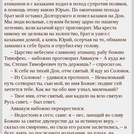
атаманом и с казаками ходил в поход супротив поляков,
в помощь этому князю Юрью. По окончании похода
брат мой оставил Долгорукого и повел казаков на Дон.
Мы люди вольные, служим белому царю по нашему
хотению, коли казачий круг приговорит. Мы креста
никому не целовали на холопство, брат и ушел с
казаками домой, а князь Юрий, осерчав на то, обманом
заманил к себе брата и отрубил ему голову.
– Царство небесное славному атаману, рабу божию
Тимофею, – набожно проговорил Аввакум – А куда же
ты, Степан Тимофеевич путь держишь? – спросил он.
– К себе на тихий Дон, отче святый. Я иду из Соловок.
– Из Соловок! – удивился протопоп. – Немаленький
путь сотворил ты, сын мой, во имя Божие: подвиг сей
зачтется тебе. Как же ты обо мне узнал, миленький?
– Твое имя, отче святый, аки кадило на всю святую
Русь сияет, – был ответ.
Аввакум набожно перекрестился.
– Недостоин я сего; сыне: я – пес, лающий во славу
Божию за святое двуперстие да за истинную веру, –
сказал он смиренно, но глаза его разом засветились, – и
буду лаять до последнего издыхания, на плахе, на