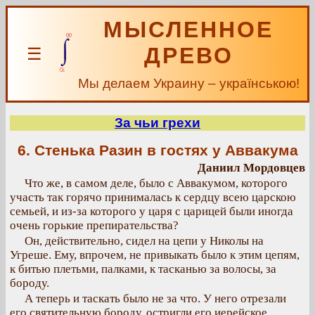
МЫСЛЕННОЕ
ДРЕВО
☰
Мы делаем Украину – українською!
За чьи грехи
6. Стенька Разин в гостях у Аввакума
Даниил Мордовцев
Что же, в самом деле, было с Аввакумом, которого
участь так горячо принималась к сердцу всею царскою
семьей, и из-за которого у царя с царицей были иногда
очень горькие препирательства?
Он, действительно, сидел на цепи у Николы на
Угреше. Ему, впрочем, не привыкать было к этим цепям,
к битью плетьми, палками, к тасканью за волосы, за
бороду.
А теперь и таскать было не за что. У него отрезали
его святительную бороду, остригли его иерейское