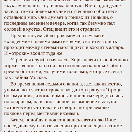
«кукла» ненадолго утешила бедную. В молодой душе
засело что-то более могучее и оттеснило собой весь
остальной мир. Она думает о гонцах из Польши, о
последнем весеннем вечере, когда так безумно пел
соловей в кустах. Отец видит это и страдает.
Предшествуемый «отроками» со свечами и
«халдеями» с пальмовыми ветвями, святитель опять
проходит между стенами молящихся и входит в алтарь.
И «отроки» входят туда же.
Утренняя служба началась. Хоры певчих с особенною
торжественностью и силою исполняли каноны. Собор
гремел богатыми, могучими голосами, которые всегда
так любила Москва.
Во время пения седьмого канона, где, как известно,
упоминаются «три отрока», когда хор грянул «Отроци
богомудрии», и когда ирмосы и причеты чередовались
по клиросам, на иконостасное возвышение выступил
«отроческий учитель» и сотворил по три земных
поклона перед местными иконами.
Затем, подойдя и поклонившись святителю Ионе,
восседавшему на возвышении против «пещи» в сонме
соборного духовенства, возгласил: