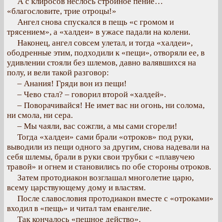
А с клиросов неслось стройное пение…
«благословите, трие отроцы!»
Ангел снова спускался в пещь «с громом и
трясением», а «халдеи» в ужасе падали на колени.
Наконец, ангел совсем улетал, и тогда «халдеи»,
ободренные этим, подходили к «пещи», отворяли ее, в
удивлении стояли без шлемов, давно валявшихся на
полу, и вели такой разговор:
– Анания! Гряди вон из пещи!
– Чево стал? – говорил второй «халдей».
– Поворачивайся! Не имет вас ни огонь, ни солома,
ни смола, ни сера.
– Мы чаяли, вас сожгли, а мы сами сгорели!
Тогда «халдеи» сами брали «отроков» под руки,
выводили из пещи одного за другим, снова надевали на
себя шлемы, брали в руки свои трубки с «плавучею
травой» и огнем и становились по обе стороны отроков.
Затем протодиакон возглашал многолетие царю,
всему царствующему дому и властям.
После славословия протодиакон вместе с «отроками»
входил в «пещь» и читал там евангелие.
Так кончалось «пещное действо».