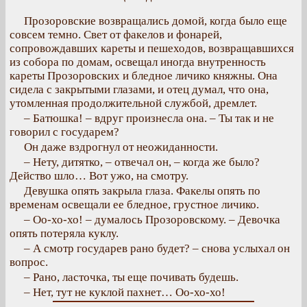
Прозоровские возвращались домой, когда было еще
совсем темно. Свет от факелов и фонарей,
сопровождавших кареты и пешеходов, возвращавшихся
из собора по домам, освещал иногда внутренность
кареты Прозоровских и бледное личико княжны. Она
сидела с закрытыми глазами, и отец думал, что она,
утомленная продолжительной службой, дремлет.
– Батюшка! – вдруг произнесла она. – Ты так и не
говорил с государем?
Он даже вздрогнул от неожиданности.
– Нету, дитятко, – отвечал он, – когда же было?
Действо шло… Вот ужо, на смотру.
Девушка опять закрыла глаза. Факелы опять по
временам освещали ее бледное, грустное личико.
– Оо-хо-хо! – думалось Прозоровскому. – Девочка
опять потеряла куклу.
– А смотр государев рано будет? – снова услыхал он
вопрос.
– Рано, ласточка, ты еще почивать будешь.
– Нет, тут не куклой пахнет… Оо-хо-хо!