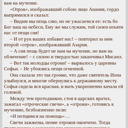
вам на мучение.
«Отрок», изображавший собою лицо Анания, гордо
выпрямился и сказал:
– Видим мы пещь сию, но не ужасаемся ее: есть бо
Бог наш на небеси, Ему же мы служим, той силен изъяти
нас от пещи сия!
– И от рук ваших избавит нас! – повторил за ним
второй «отрок», изображавший Азария.
– А сия пещь будет не нам на мучение, но вам на
обличение! – с силою и твердостью заканчивал Мисаил.
– Вот так молодцы отроки! – вырвалось у царевны
Софьи. – Не убоялись пещи огненной.
Она сказала это так громко, что даже святитель Иона
улыбнулся, и многие обернулись к державному месту.
Софья сидела вся красная, и мать укоризненно качала ей
головой.
Между тем протодиакон, стоя в царских вратах,
зажигал «отроческие свечи», а «отроки», готовясь к
мучению, безбоязненно пели:
«И потщимся на помощь»…
Свечи зажжены, пение отроков окончено. Тогда