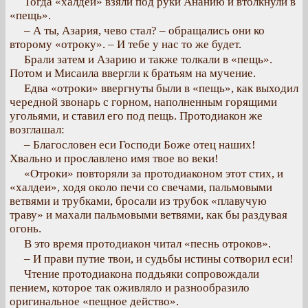
Тогда «халдеи» взяли под руки Ананию и втолкнули в
«пещь».
– А ты, Азария, чево стал? – обращались они ко
второму «отроку». – И тебе у нас то же будет.
Брали затем и Азарию и также толкали в «пещь».
Потом и Мисаила ввергли к братьям на мучение.
Едва «отроки» ввергнуты были в «пещь», как выходил
чередной звонарь с горном, наполненным горящими
угольями, и ставил его под пещь. Протодиакон же
возглашал:
– Благословен еси Господи Боже отец наших!
Хвально и прославлено имя твое во веки!
«Отроки» повторяли за протодиаконом этот стих, и
«халдеи», ходя около печи со свечами, пальмовыми
ветвями и трубками, бросали из трубок «плавучую
траву» и махали пальмовыми ветвями, как бы раздувая
огонь.
В это время протодиакон читал «песнь отроков».
– И прави путие твои, и судьбы истины сотворил еси!
Чтение протодиакона поддьяки сопровождали
пением, которое так оживляло и разнообразило
оригинальное «пещное действо».