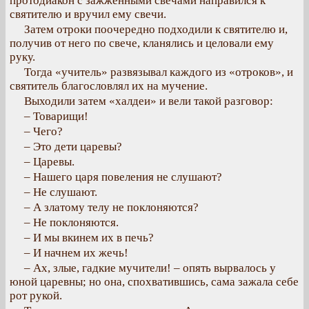
протодиакон с зажженными свечами направился к
святителю и вручил ему свечи.
Затем отроки поочередно подходили к святителю и,
получив от него по свече, кланялись и целовали ему
руку.
Тогда «учитель» развязывал каждого из «отроков», и
святитель благословлял их на мучение.
Выходили затем «халдеи» и вели такой разговор:
– Товарищи!
– Чего?
– Это дети царевы?
– Царевы.
– Нашего царя повеления не слушают?
– Не слушают.
– А златому телу не поклоняются?
– Не поклоняются.
– И мы вкинем их в печь?
– И начнем их жечь!
– Ах, злые, гадкие мучители! – опять вырвалось у
юной царевны; но она, спохватившись, сама зажала себе
рот рукой.