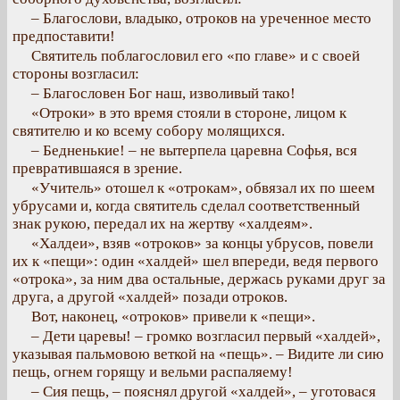
– Благослови, владыко, отроков на уреченное место
предпоставити!
Святитель поблагословил его «по главе» и с своей
стороны возгласил:
– Благословен Бог наш, изволивый тако!
«Отроки» в это время стояли в стороне, лицом к
святителю и ко всему собору молящихся.
– Бедненькие! – не вытерпела царевна Софья, вся
превратившаяся в зрение.
«Учитель» отошел к «отрокам», обвязал их по шеем
убрусами и, когда святитель сделал соответственный
знак рукою, передал их на жертву «халдеям».
«Халдеи», взяв «отроков» за концы убрусов, повели
их к «пещи»: один «халдей» шел впереди, ведя первого
«отрока», за ним два остальные, держась руками друг за
друга, а другой «халдей» позади отроков.
Вот, наконец, «отроков» привели к «пещи».
– Дети царевы! – громко возгласил первый «халдей»,
указывая пальмовою веткой на «пещь». – Видите ли сию
пещь, огнем горящу и вельми распаляему!
– Сия пещь, – пояснял другой «халдей», – уготовася