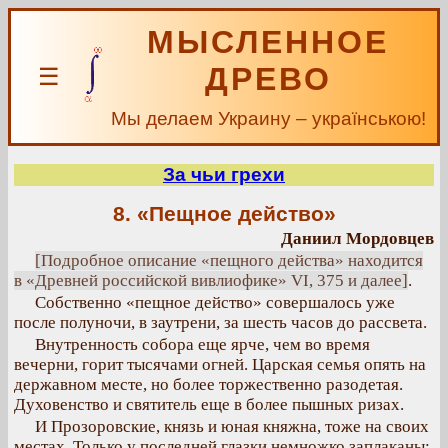
МЫСЛЕННОЕ
ДРЕВО
☰
Мы делаем Украину – українською!
За чьи грехи
8. «Пещное действо»
Даниил Мордовцев
[Подробное описание «пещного действа» находится
в «Древней российской вивлиофике» VI, 375 и далее]
.
Собственно «пещное действо» совершалось уже
после полуночи, в заутрени, за шесть часов до рассвета.
Внутренность собора еще ярче, чем во время
вечерни, горит тысячами огней. Царская семья опять на
державном месте, но более торжественно разодетая.
Духовенство и святитель еще в более пышных ризах.
И Прозоровские, князь и юная княжна, тоже на своих
местах. Только у последней глазки немножко заплаканы: