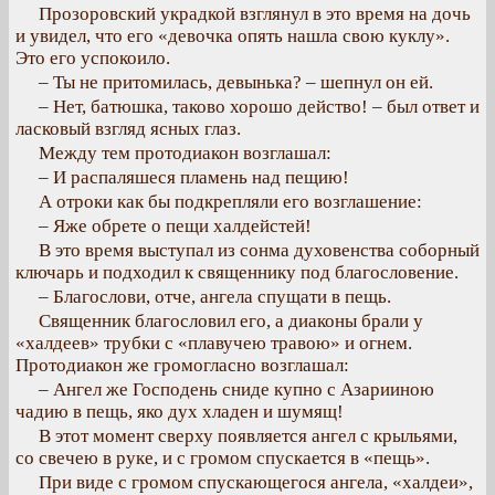
Прозоровский украдкой взглянул в это время на дочь
и увидел, что его «девочка опять нашла свою куклу».
Это его успокоило.
– Ты не притомилась, девынька? – шепнул он ей.
– Нет, батюшка, таково хорошо действо! – был ответ и
ласковый взгляд ясных глаз.
Между тем протодиакон возглашал:
– И распаляшеся пламень над пещию!
А отроки как бы подкрепляли его возглашение:
– Яже обрете о пещи халдейстей!
В это время выступал из сонма духовенства соборный
ключарь и подходил к священнику под благословение.
– Благослови, отче, ангела спущати в пещь.
Священник благословил его, а диаконы брали у
«халдеев» трубки с «плавучею травою» и огнем.
Протодиакон же громогласно возглашал:
– Ангел же Господень сниде купно с Азарииною
чадию в пещь, яко дух хладен и шумящ!
В этот момент сверху появляется ангел с крыльями,
со свечею в руке, и с громом спускается в «пещь».
При виде с громом спускающегося ангела, «халдеи»,