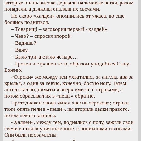
которые очень высоко держали пальмовые ветки, разом
попадали, а дьяконы опаляли их свечами.
Но скоро «халдеи» опомнились от ужаса, но еще
боялись подняться.
– Товарищ! – заговорил первый «халдей».
– Чево? – спросил второй.
– Видишь?
– Вижу.
– Было три, а стало четыре…
– Грозен и страшен зело, образом уподобися Сыну
Божию.
«Отроки» же между тем ухватились за ангела, два за
крылья, а один за левую, конечно, босую ногу. Затем
ангел стал подниматься вверх вместе с отроками, а
потом сбрасывал их в «пещь» обратно.
Протодиакон снова читал «песнь отроков»; отроки
тоже опять пели в «пещи», им вторили дьяки правого,
потом левого клироса.
«Халдеи», между тем, поднялись с полу, зажгли свои
свечи и стояли уничтоженные, с поникшими головами.
Они были посрамлены.