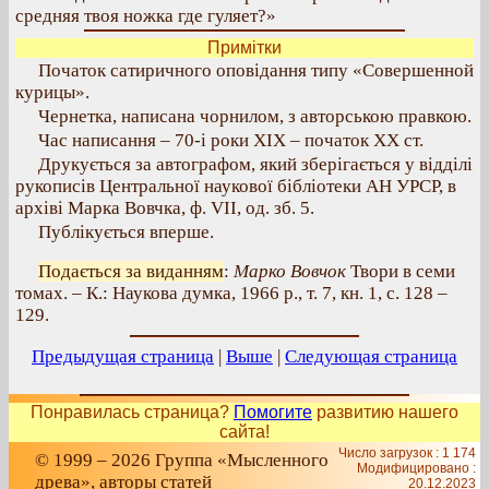
средняя твоя ножка где гуляет?»
Примітки
Початок сатиричного оповідання типу «Совершенной
курицы».
Чернетка, написана чорнилом, з авторською правкою.
Час написання – 70-і роки XIX – початок XX ст.
Друкується за автографом, який зберігається у відділі
рукописів Центральної наукової бібліотеки АН УРСР, в
архіві Марка Вовчка, ф. VII, од. зб. 5.
Публікується вперше.
Подається за виданням
:
Марко Вовчок
Твори в семи
томах. – К.: Наукова думка, 1966 р., т. 7, кн. 1, с. 128 –
129.
Предыдущая страница
|
Выше
|
Следующая страница
Понравилась страница?
Помогите
развитию нашего
сайта!
Число загрузок : 1 174
© 1999 – 2026 Группа «Мысленного
Модифицировано :
древа», авторы статей
20.12.2023