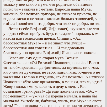
только у нее как-то в уме, что родители оба вместе
погибли – завязли в сметане. Выросла наша Муха,
конечно, без всякого призора, не слыхала привета, не
видала ласки и не знала никаких божьих заповедей, <не
им[ела] поня[тия], что добро, что зло> ни добра, ни зла.
Летает себе Евт[ихий] Ив[анович], жужжит, где что
увидит, сейчас пробует, будь то сладкий пирожок, ком
навоза или господская щечка. Слышит: «Ах,
бессовестная Муха!» – и не знает, что лучше –
бессовестная или совестная… И так довольно
благополучно прожил Евт[ихий] Иванович с полвека.
Говорила ему одна старая муха Татьяна
Флегонтьевна: «Ой Евтихий Иванович, покайся! Всего-
то ты обжираешься, да финтишь, да шутишь, ни о ком,
ни о чем не думаешь, не заботишься, никого-ничего не
жалеешь! <только и глядишь, как бы пожить>. А Евтихий
Иванович: «Что мне прикажешь, в монахи, что ль, идти?
Живу, сколько могу, всласть и делу конец… Все
остальное трын-трава!» Да еще посмеивается: «Эх, –
посмеивается, – уж чья бы корова мычала, а наша бы
молчала! Уж тебе ли, бабушка, учить, как Мухе на свете
жить! Где половина твоего правого крыла-то девалась и