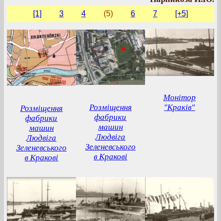
[1]
3
4
(5)
6
7
[+5]
Монітор
Розміщення
"Краків"
Розміщення
фабрики
фабрики
машин
машин
Людвіга
Людвіга
Зеленевського
Зеленевського
в Кракові
в Кракові