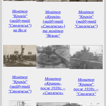
Монітор
Монітор
Монітор
"Краків"
«Краків»
"Краків"
(майбутній
(майбутній
(майбутній
"Смоленськ")
«Смоленськ»)
"Смоленськ")
на Віслі
та монітор
"Вільно"
Монітор
Монитор
Монитор
"Краків"
«Краков»,
"Краков",
(майбутній
после 1939г. –
после 1939г. –
"Смоленськ")
«Смоленск»
"Смоленск"