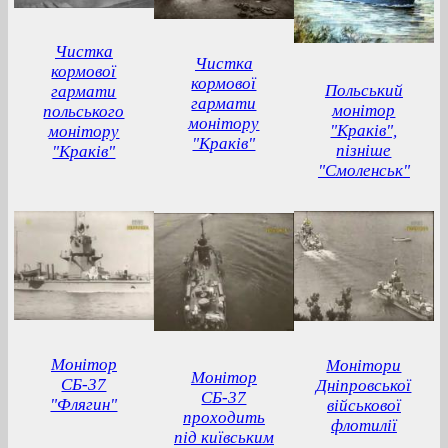
Чистка
Чистка
кормової
кормової
Польський
гармати
гармати
монітор
польського
монітору
"Краків",
монітору
"Краків"
пізніше
"Краків"
"Смоленськ"
Монітор
Монітори
Монітор
СБ-37
Дніпровської
СБ-37
"Флягин"
військової
проходить
флотилії
під київським