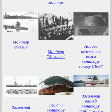
мостом
Монітор
Носова
"Флягин"
кулеметна
Монітор
вежа
"Левачев"
монітору
заказу СБ-37
Загальний
вигляд
Гвинти
монітору
Загальний
монітору
серії СБ-37 –