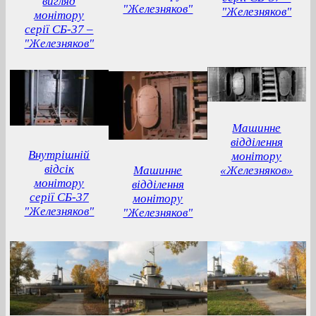
вигляд
"Железняков"
"Железняков"
монітору
серії СБ-37 –
"Железняков"
Машинне
відділення
Внутрішній
монітору
відсік
Машинне
«Железняков»
монітору
відділення
серії СБ-37
монітору
"Железняков"
"Железняков"