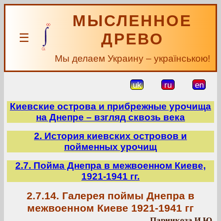
МЫСЛЕННОЕ
ДРЕВО
☰
Мы делаем Украину – українською!
uk
ru
en
Киевские острова и прибрежные урочища
на Днепре – взгляд сквозь века
2. История киевских островов и
пойменных урочищ
2.7. Пойма Днепра в межвоенном Киеве,
1921-1941 гг.
2.7.14. Галерея поймы Днепра в
межвоенном Киеве 1921-1941 гг
Парникоза И.Ю.