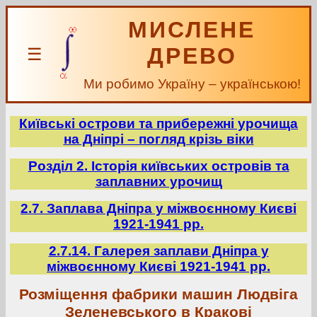
МИСЛЕНЕ
ДРЕВО
☰
Ми робимо Україну – українською!
Київські острови та прибережні урочища
на Дніпрі – погляд крізь віки
Розділ 2. Історія київських островів та
заплавних урочищ
2.7. Заплава Дніпра у міжвоєнному Києві
1921-1941 рр.
2.7.14. Галерея заплави Дніпра у
міжвоєнному Києві 1921-1941 рр.
Розміщення фабрики машин Людвіга
Зеленевського в Кракові