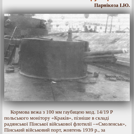
Парнікоза І.Ю.
Кормова вежа з 100 мм гаубицею мод. 14/19 Р
польського монітору «Краків», пізніше в складі
радянської Пінської військової флотилії –«Смоленськ»,
Пінський військовий порт, жовтень 1939 р., за