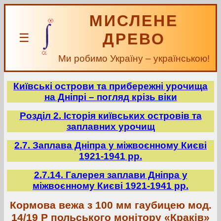
МИСЛЕНЕ
ДРЕВО
☰
Ми робимо Україну – українською!
Київські острови та прибережні урочища
на Дніпрі – погляд крізь віки
Розділ 2. Історія київських островів та
заплавних урочищ
2.7. Заплава Дніпра у міжвоєнному Києві
1921-1941 рр.
2.7.14. Галерея заплави Дніпра у
міжвоєнному Києві 1921-1941 рр.
Кормова вежа з 100 мм гаубицею мод.
14/19 Р польського монітору «Краків»