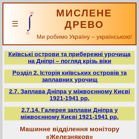
МИСЛЕНЕ
ДРЕВО
☰
Ми робимо Україну – українською!
Київські острови та прибережні урочища
на Дніпрі – погляд крізь віки
Розділ 2. Історія київських островів та
заплавних урочищ
2.7. Заплава Дніпра у міжвоєнному Києві
1921-1941 рр.
2.7.14. Галерея заплави Дніпра у
міжвоєнному Києві 1921-1941 рр.
Машинне відділення монітору
«Железняков»