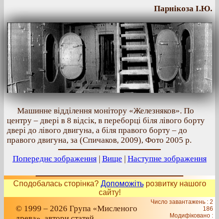
Парнікоза І.Ю.
Машинне відділення монітору «Железняков». По
центру – двері в 8 відсік, в переборці біля лівого борту
двері до лівого двигуна, а біля правого борту – до
правого двигуна, за (Спичаков, 2009), Фото 2005 р.
Попереднє зображення
|
Вище
|
Наступне зображення
Сподобалась сторінка?
Допоможіть
розвитку нашого
сайту!
Число завантажень : 2
© 1999 – 2026 Група «Мисленого
186
Модифіковано :
древа», автори статей